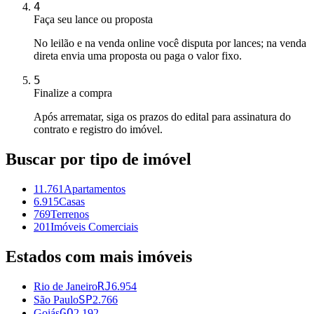
4
Faça seu lance ou proposta
No leilão e na venda online você disputa por lances; na venda
direta envia uma proposta ou paga o valor fixo.
5
Finalize a compra
Após arrematar, siga os prazos do edital para assinatura do
contrato e registro do imóvel.
Buscar por tipo de imóvel
11.761
Apartamentos
6.915
Casas
769
Terrenos
201
Imóveis Comerciais
Estados com mais imóveis
RJ
Rio de Janeiro
6.954
SP
São Paulo
2.766
GO
Goiás
2.192