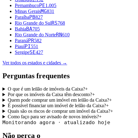
PE
Pernambuco
1.005
MG
Minas Gerais
831
PB
Paraíba
827
RS
Rio Grande do Sul
768
BA
Bahia
705
RN
Rio Grande do Norte
610
PR
Paraná
582
PI
Piauí
551
SE
Sergipe
427
Ver todos os estados e cidades →
Perguntas frequentes
O que é um leilão de imóveis da Caixa?
+
Por que os imóveis da Caixa têm desconto?
+
Quem pode comprar um imóvel em leilão da Caixa?
+
É possível financiar um imóvel de leilão da Caixa?
+
Quais são os riscos de comprar um imóvel da Caixa?
+
Como faço para ser avisado de novos imóveis?
+
Monitorando agora · atualizado hoje
Não perca o