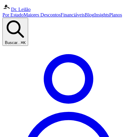
Dr. Leilão
Por Estado
Maiores Descontos
Financiáveis
Blog
Insights
Planos
Buscar...
⌘K