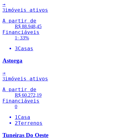
→
imóveis ativos
3
A partir de
R$ 88.948,45
Financiáveis
1
·
33
%
3
Casas
Astorga
→
imóveis ativos
3
A partir de
R$ 60.272,19
Financiáveis
0
1
Casa
2
Terrenos
Tuneiras Do Oeste