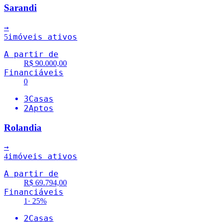
Sarandi
→
imóveis ativos
5
A partir de
R$ 90.000,00
Financiáveis
0
3
Casas
2
Aptos
Rolandia
→
imóveis ativos
4
A partir de
R$ 69.794,00
Financiáveis
1
·
25
%
2
Casas