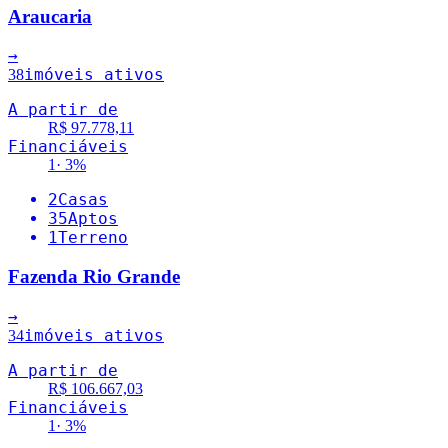
Araucaria
→
imóveis ativos
38
A partir de
R$ 97.778,11
Financiáveis
1
·
3
%
2
Casas
35
Aptos
1
Terreno
Fazenda Rio Grande
→
imóveis ativos
34
A partir de
R$ 106.667,03
Financiáveis
1
·
3
%