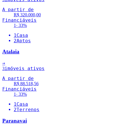
A partir de
R$ 320.000,00
Financiáveis
1
·
33
%
1
Casa
2
Aptos
Atalaia
→
imóveis ativos
3
A partir de
R$ 88.518,56
Financiáveis
1
·
33
%
1
Casa
2
Terrenos
Paranavai