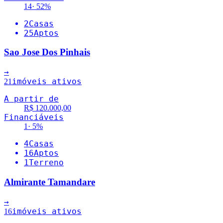
14
·
52
%
2
Casas
25
Aptos
Sao Jose Dos Pinhais
→
imóveis ativos
21
A partir de
R$ 120.000,00
Financiáveis
1
·
5
%
4
Casas
16
Aptos
1
Terreno
Almirante Tamandare
→
imóveis ativos
16