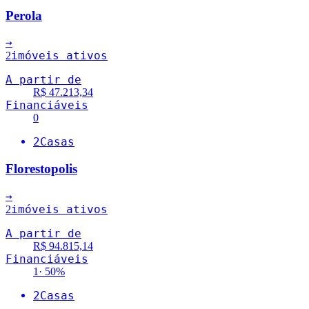
Perola
→
imóveis ativos
2
A partir de
R$ 47.213,34
Financiáveis
0
2
Casas
Florestopolis
→
imóveis ativos
2
A partir de
R$ 94.815,14
Financiáveis
1
·
50
%
2
Casas