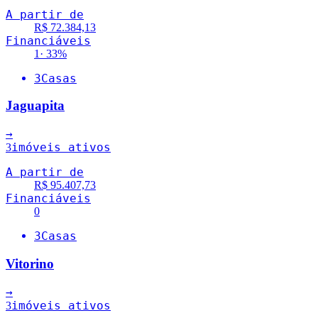
A partir de
R$ 72.384,13
Financiáveis
1
·
33
%
3
Casas
Jaguapita
→
imóveis ativos
3
A partir de
R$ 95.407,73
Financiáveis
0
3
Casas
Vitorino
→
imóveis ativos
3