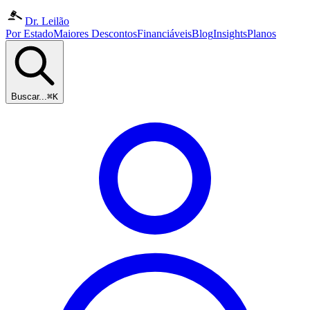
Dr. Leilão
Por Estado
Maiores Descontos
Financiáveis
Blog
Insights
Planos
Buscar...
⌘K