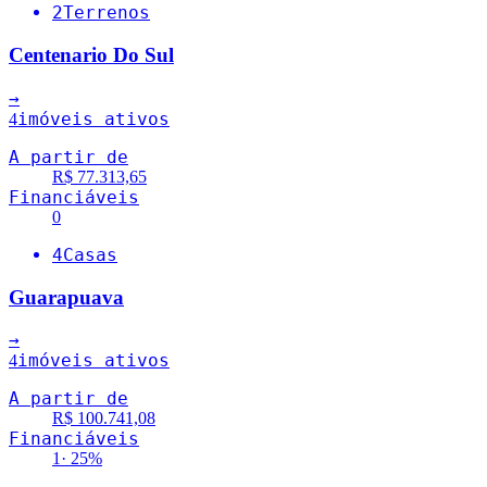
2
Terrenos
Centenario Do Sul
→
imóveis ativos
4
A partir de
R$ 77.313,65
Financiáveis
0
4
Casas
Guarapuava
→
imóveis ativos
4
A partir de
R$ 100.741,08
Financiáveis
1
·
25
%