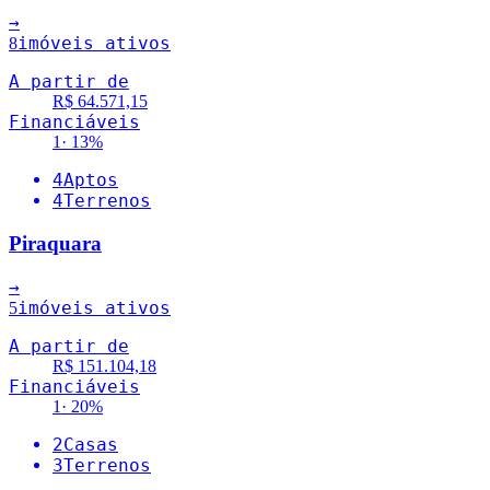
→
imóveis ativos
8
A partir de
R$ 64.571,15
Financiáveis
1
·
13
%
4
Aptos
4
Terrenos
Piraquara
→
imóveis ativos
5
A partir de
R$ 151.104,18
Financiáveis
1
·
20
%
2
Casas
3
Terrenos