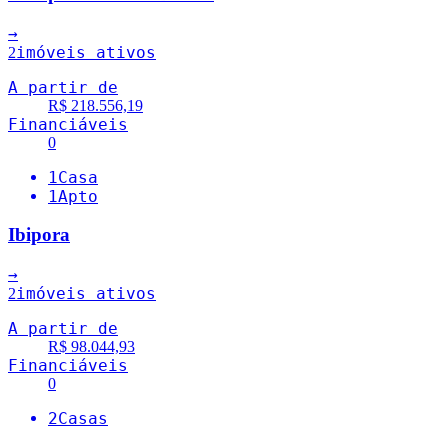
→
imóveis ativos
2
A partir de
R$ 218.556,19
Financiáveis
0
1
Casa
1
Apto
Ibipora
→
imóveis ativos
2
A partir de
R$ 98.044,93
Financiáveis
0
2
Casas