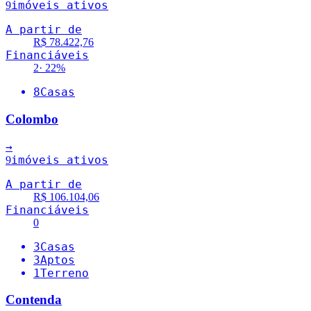
imóveis ativos
9
A partir de
R$ 78.422,76
Financiáveis
2
·
22
%
8
Casas
Colombo
→
imóveis ativos
9
A partir de
R$ 106.104,06
Financiáveis
0
3
Casas
3
Aptos
1
Terreno
Contenda