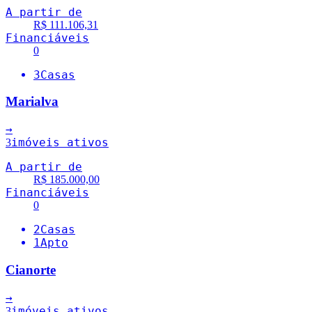
A partir de
R$ 111.106,31
Financiáveis
0
3
Casas
Marialva
→
imóveis ativos
3
A partir de
R$ 185.000,00
Financiáveis
0
2
Casas
1
Apto
Cianorte
→
imóveis ativos
3