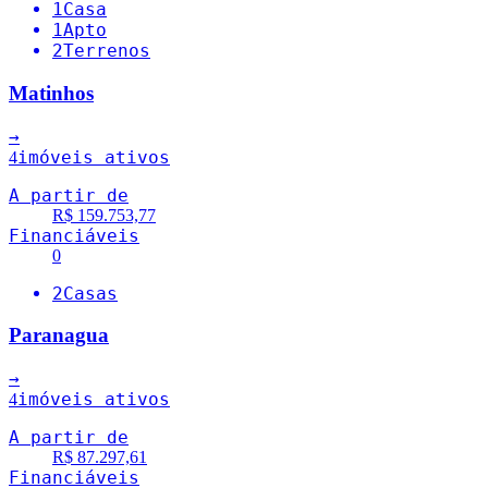
1
Casa
1
Apto
2
Terrenos
Matinhos
→
imóveis ativos
4
A partir de
R$ 159.753,77
Financiáveis
0
2
Casas
Paranagua
→
imóveis ativos
4
A partir de
R$ 87.297,61
Financiáveis