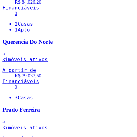
R$ 84.026,20
Financiáveis
0
2
Casas
1
Apto
Querencia Do Norte
→
imóveis ativos
3
A partir de
R$ 79.037,50
Financiáveis
0
3
Casas
Prado Ferreira
→
imóveis ativos
3