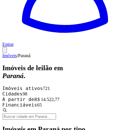
Entrar
Imóveis
/
Paraná
Imóveis de leilão em
Paraná
.
Imóveis ativos
721
Cidades
98
A partir de
R$ 14.522,77
Financiáveis
65
Imóveis em
Paraná
por tipo