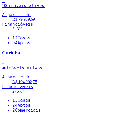
→
imóveis ativos
106
A partir de
R$ 79.939,69
Financiáveis
3
·
3
%
12
Casas
94
Aptos
Curitiba
→
imóveis ativos
40
A partir de
R$ 104.992,75
Financiáveis
2
·
5
%
13
Casas
24
Aptos
2
Comerciais