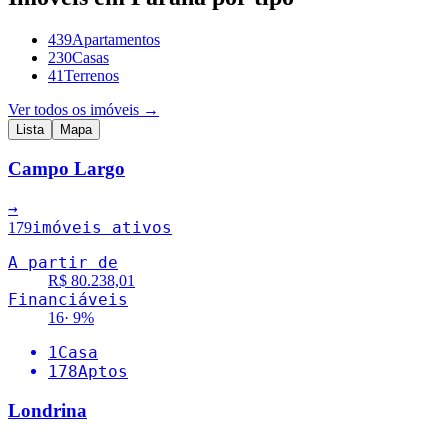
439
Apartamentos
230
Casas
41
Terrenos
Ver todos os imóveis →
Lista
Mapa
Campo Largo
→
imóveis ativos
179
A partir de
R$ 80.238,01
Financiáveis
16
·
9
%
1
Casa
178
Aptos
Londrina