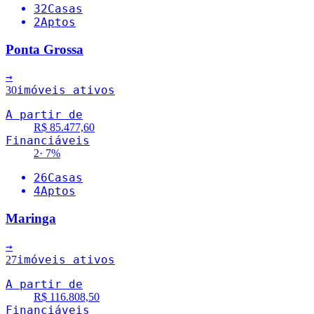
32
Casas
2
Aptos
Ponta Grossa
→
imóveis ativos
30
A partir de
R$ 85.477,60
Financiáveis
2
·
7
%
26
Casas
4
Aptos
Maringa
→
imóveis ativos
27
A partir de
R$ 116.808,50
Financiáveis