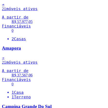
→
imóveis ativos
2
A partir de
R$ 57.977,05
Financiáveis
0
2
Casas
Amapora
→
imóveis ativos
2
A partir de
R$ 37.567,06
Financiáveis
0
1
Casa
1
Terreno
Campina Grande Do Sul