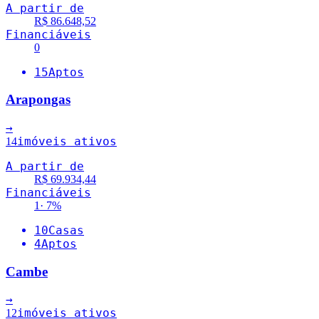
A partir de
R$ 86.648,52
Financiáveis
0
15
Aptos
Arapongas
→
imóveis ativos
14
A partir de
R$ 69.934,44
Financiáveis
1
·
7
%
10
Casas
4
Aptos
Cambe
→
imóveis ativos
12