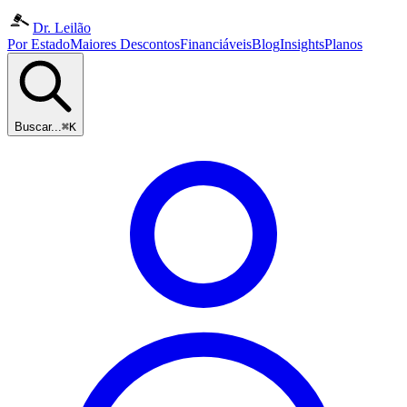
Dr. Leilão
Por Estado
Maiores Descontos
Financiáveis
Blog
Insights
Planos
Buscar...
⌘K