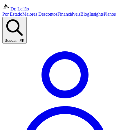
Dr. Leilão
Por Estado
Maiores Descontos
Financiáveis
Blog
Insights
Planos
Buscar...
⌘K