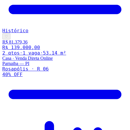
Histórico
♡
R$ 81.379,36
R$ 139.000,00
2
qto
s
·
1
vaga
·
53.14
m²
Casa
·
Venda Direta Online
Parnaiba
—
PI
Rosapólis · R 06
40
% OFF