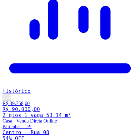
Histórico
♡
R$ 39.758,60
R$ 90.000,00
2
qto
s
·
1
vaga
·
53.14
m²
Casa
·
Venda Direta Online
Parnaiba
—
PI
Centro · Rua 08
54
% OFF