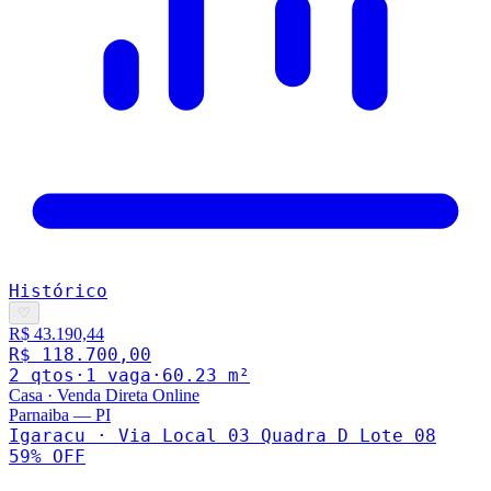
Histórico
♡
R$ 43.190,44
R$ 118.700,00
2
qto
s
·
1
vaga
·
60.23
m²
Casa
·
Venda Direta Online
Parnaiba
—
PI
Igaracu · Via Local 03 Quadra D Lote 08
59
% OFF