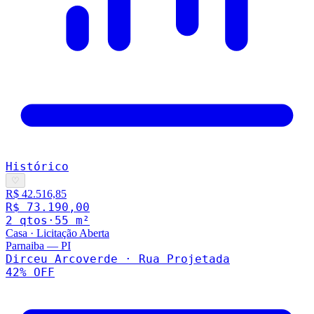
Histórico
♡
R$ 42.516,85
R$ 73.190,00
2
qto
s
·
55
m²
Casa
·
Licitação Aberta
Parnaiba
—
PI
Dirceu Arcoverde · Rua Projetada
42
% OFF