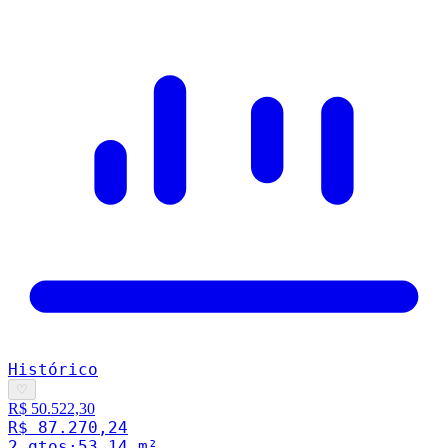
Histórico
♡
R$ 50.522,30
R$ 87.270,24
2
qto
s
·
53.14
m²