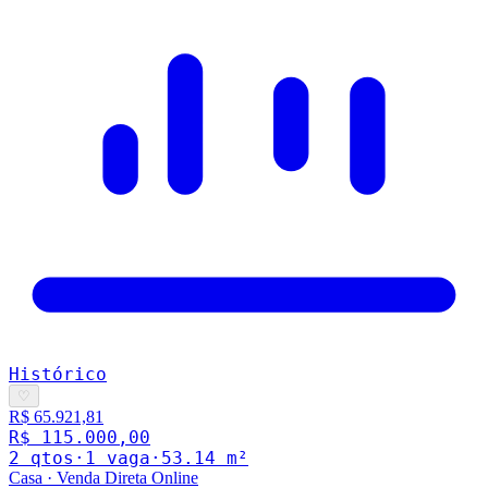
Histórico
♡
R$ 65.921,81
R$ 115.000,00
2
qto
s
·
1
vaga
·
53.14
m²
Casa
·
Venda Direta Online