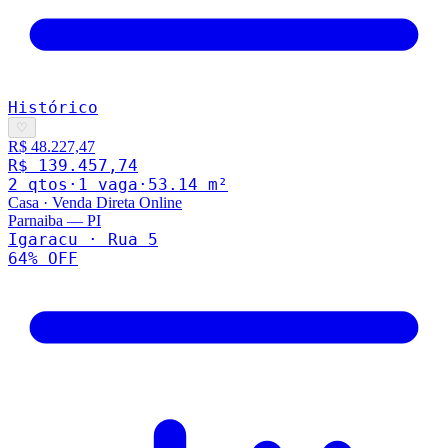
Histórico
♡
R$ 48.227,47
R$ 139.457,74
2
qto
s
·
1
vaga
·
53.14
m²
Casa
·
Venda Direta Online
Parnaiba
—
PI
Igaracu · Rua 5
64
% OFF