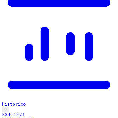
Histórico
♡
R$ 46.404,11