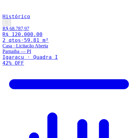
Histórico
♡
R$ 68.787,97
R$ 120.000,00
2
qto
s
·
59.81
m²
Casa
·
Licitação Aberta
Parnaiba
—
PI
Igaracu · Quadra I
42
% OFF