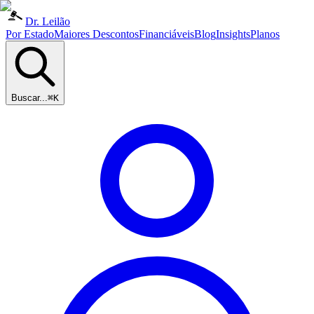
Dr. Leilão
Por Estado
Maiores Descontos
Financiáveis
Blog
Insights
Planos
Buscar...
⌘K