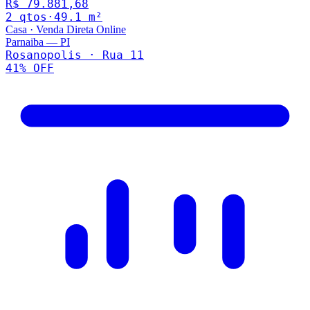
R$ 79.881,68
2
qto
s
·
49.1
m²
Casa
·
Venda Direta Online
Parnaiba
—
PI
Rosanopolis · Rua 11
41
% OFF