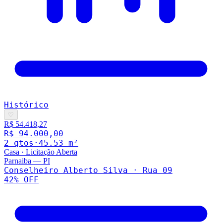
Histórico
♡
R$ 54.418,27
R$ 94.000,00
2
qto
s
·
45.53
m²
Casa
·
Licitação Aberta
Parnaiba
—
PI
Conselheiro Alberto Silva · Rua 09
42
% OFF