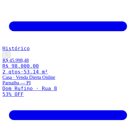
Histórico
♡
R$ 45.998,48
R$ 98.000,00
2
qto
s
·
53.14
m²
Casa
·
Venda Direta Online
Parnaiba
—
PI
Dom Rufino · Rua 8
53
% OFF