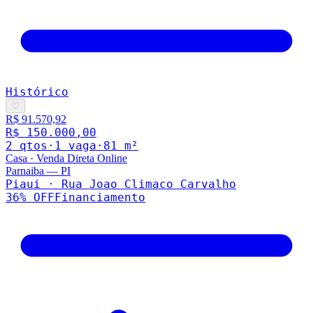
Histórico
♡
R$ 91.570,92
R$ 150.000,00
2
qto
s
·
1
vaga
·
81
m²
Casa
·
Venda Direta Online
Parnaiba
—
PI
Piaui · Rua Joao Climaco Carvalho
36
% OFF
Financiamento