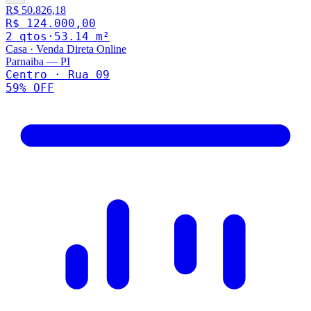
R$ 50.826,18
R$ 124.000,00
2
qto
s
·
53.14
m²
Casa
·
Venda Direta Online
Parnaiba
—
PI
Centro · Rua 09
59
% OFF