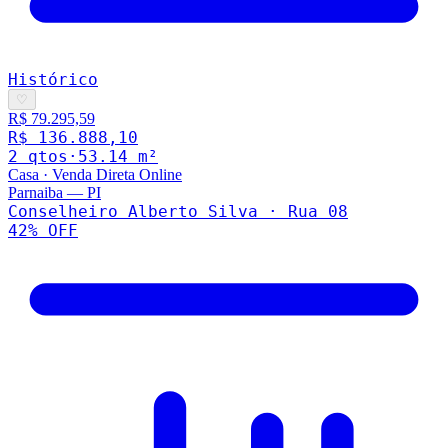
Histórico
♡
R$ 79.295,59
R$ 136.888,10
2
qto
s
·
53.14
m²
Casa
·
Venda Direta Online
Parnaiba
—
PI
Conselheiro Alberto Silva · Rua 08
42
% OFF