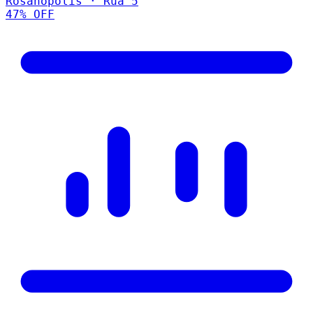
Rosanopolis · Rua 5
47
% OFF