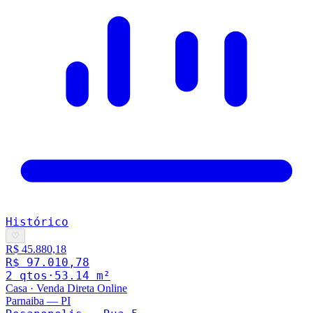
Histórico
♡
R$ 45.880,18
R$ 97.010,78
2
qto
s
·
53.14
m²
Casa
·
Venda Direta Online
Parnaiba
—
PI