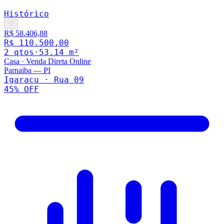
Histórico
♡
R$ 58.406,88
R$ 110.500,00
2
qto
s
·
53.14
m²
Casa
·
Venda Direta Online
Parnaiba
—
PI
Igaracu · Rua 09
45
% OFF