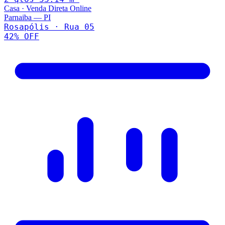
Casa
·
Venda Direta Online
Parnaiba
—
PI
Rosapólis · Rua 05
42
% OFF