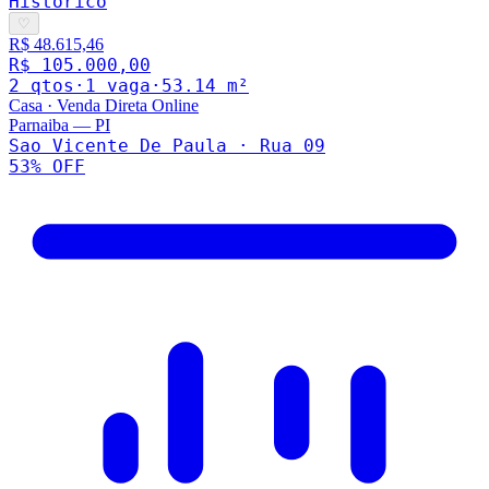
Histórico
♡
R$ 48.615,46
R$ 105.000,00
2
qto
s
·
1
vaga
·
53.14
m²
Casa
·
Venda Direta Online
Parnaiba
—
PI
Sao Vicente De Paula · Rua 09
53
% OFF