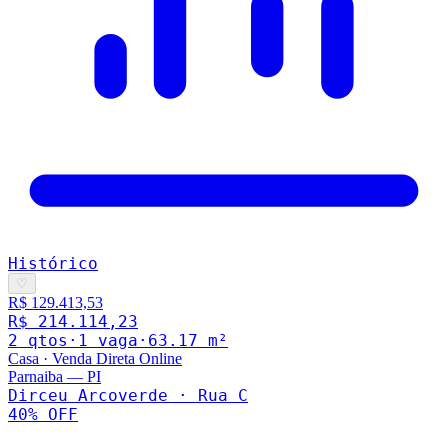
Histórico
♡
R$ 129.413,53
R$ 214.114,23
2
qto
s
·
1
vaga
·
63.17
m²
Casa
·
Venda Direta Online
Parnaiba
—
PI
Dirceu Arcoverde · Rua C
40
% OFF