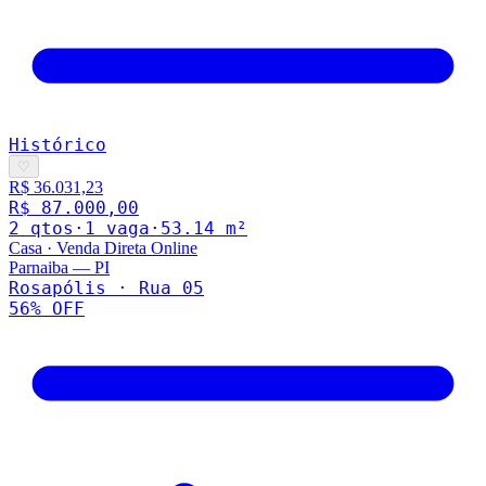
Histórico
♡
R$ 36.031,23
R$ 87.000,00
2
qto
s
·
1
vaga
·
53.14
m²
Casa
·
Venda Direta Online
Parnaiba
—
PI
Rosapólis · Rua 05
56
% OFF