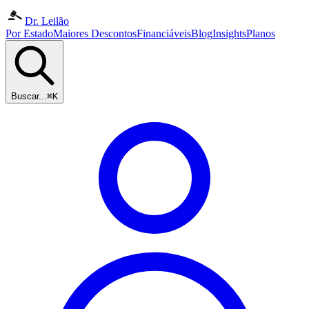
Dr. Leilão
Por Estado
Maiores Descontos
Financiáveis
Blog
Insights
Planos
Buscar...
⌘K