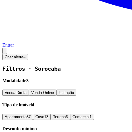
Entrar
Criar alerta
→
Filtros ·
Sorocaba
Modalidade
3
Venda Direta
Venda Online
Licitação
Tipo de imóvel
4
Apartamento
57
Casa
13
Terreno
6
Comercial
1
Desconto mínimo