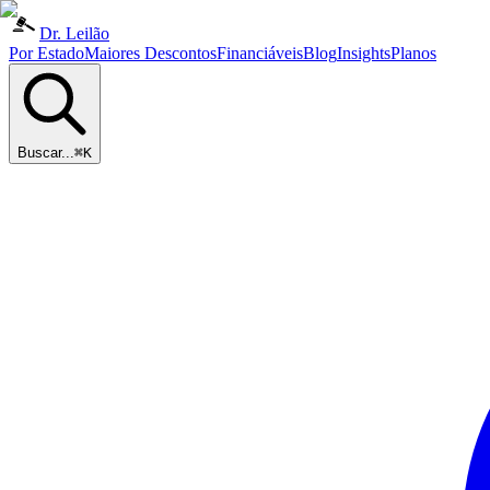
Dr. Leilão
Por Estado
Maiores Descontos
Financiáveis
Blog
Insights
Planos
Buscar...
⌘K