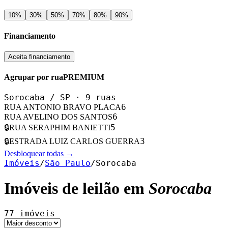
10
%
30
%
50
%
70
%
80
%
90
%
Financiamento
Aceita financiamento
Agrupar por rua
PREMIUM
Sorocaba
/
SP
·
9
ruas
6
RUA ANTONIO BRAVO PLACA
6
RUA AVELINO DOS SANTOS
5
🔒
RUA SERAPHIM BANIETTI
3
🔒
ESTRADA LUIZ CARLOS GUERRA
Desbloquear todas →
Imóveis
/
São Paulo
/
Sorocaba
Imóveis de leilão em
Sorocaba
77
imóveis