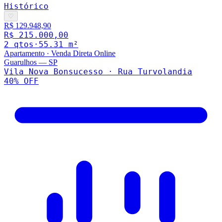
Histórico
♡
R$ 129.948,90
R$ 215.000,00
2
qto
s
·
55.31
m²
Apartamento
·
Venda Direta Online
Guarulhos
—
SP
Vila Nova Bonsucesso · Rua Turvolandia
40
% OFF