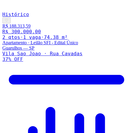
Histórico
♡
R$ 188.313,59
R$ 300.000,00
2
qto
s
·
1
vaga
·
74.38
m²
Apartamento
·
Leilão SFI - Edital Único
Guarulhos
—
SP
Vila Sao Joao · Rua Cavadas
37
% OFF