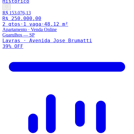
Histórico
♡
R$ 153.076,13
R$ 250.000,00
2
qto
s
·
1
vaga
·
48.12
m²
Apartamento
·
Venda Online
Guarulhos
—
SP
Lavras · Avenida Jose Brumatti
39
% OFF