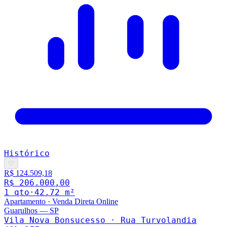
Histórico
♡
R$ 124.509,18
R$ 206.000,00
1
qto
·
42.72
m²
Apartamento
·
Venda Direta Online
Guarulhos
—
SP
Vila Nova Bonsucesso · Rua Turvolandia