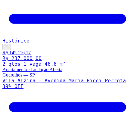
Histórico
♡
R$ 145.116,17
R$ 237.000,00
2
qto
s
·
1
vaga
·
46.6
m²
Apartamento
·
Licitação Aberta
Guarulhos
—
SP
Vila Alzira · Avenida Maria Ricci Perrota
39
% OFF