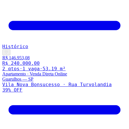
Histórico
♡
R$ 146.953,08
R$ 240.000,00
2
qto
s
·
1
vaga
·
53.19
m²
Apartamento
·
Venda Direta Online
Guarulhos
—
SP
Vila Nova Bonsucesso · Rua Turvolandia
39
% OFF