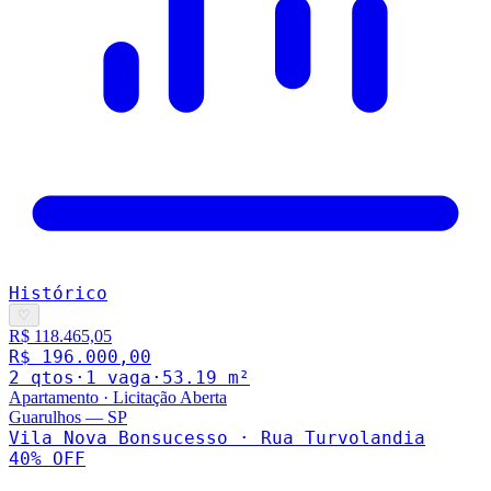
Histórico
♡
R$ 118.465,05
R$ 196.000,00
2
qto
s
·
1
vaga
·
53.19
m²
Apartamento
·
Licitação Aberta
Guarulhos
—
SP
Vila Nova Bonsucesso · Rua Turvolandia
40
% OFF