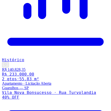
Histórico
♡
R$ 140.828,35
R$ 233.000,00
2
qto
s
·
55.83
m²
Apartamento
·
Licitação Aberta
Guarulhos
—
SP
Vila Nova Bonsucesso · Rua Turvolandia
40
% OFF