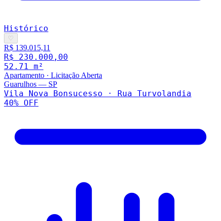
Histórico
♡
R$ 139.015,11
R$ 230.000,00
52.71
m²
Apartamento
·
Licitação Aberta
Guarulhos
—
SP
Vila Nova Bonsucesso · Rua Turvolandia
40
% OFF