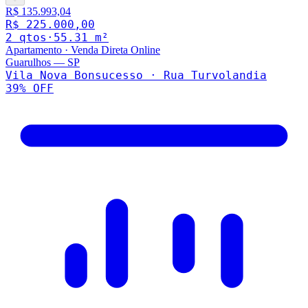
R$ 135.993,04
R$ 225.000,00
2
qto
s
·
55.31
m²
Apartamento
·
Venda Direta Online
Guarulhos
—
SP
Vila Nova Bonsucesso · Rua Turvolandia
39
% OFF