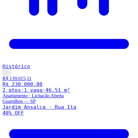
Histórico
♡
R$ 139.015,11
R$ 230.000,00
2
qto
s
·
1
vaga
·
46.51
m²
Apartamento
·
Licitação Aberta
Guarulhos
—
SP
Jardim Ansalca · Rua Ita
40
% OFF