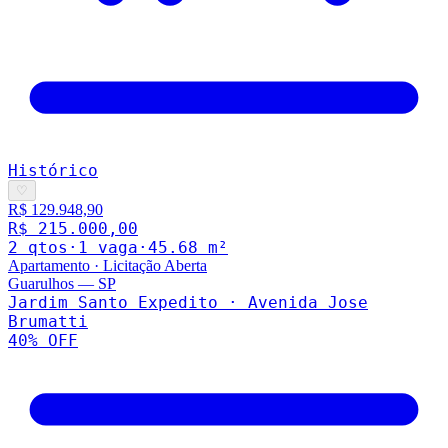
Histórico
♡
R$ 129.948,90
R$ 215.000,00
2
qto
s
·
1
vaga
·
45.68
m²
Apartamento
·
Licitação Aberta
Guarulhos
—
SP
Jardim Santo Expedito · Avenida Jose
Brumatti
40
% OFF