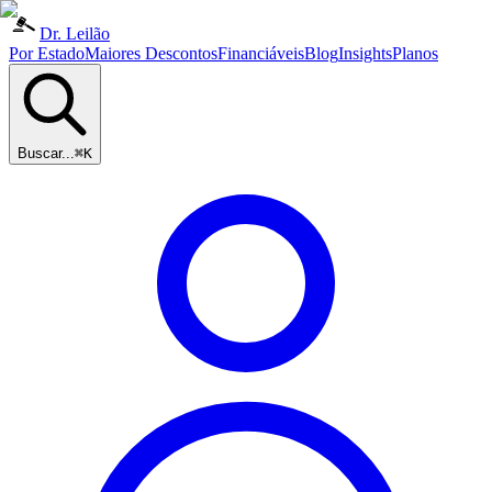
Dr. Leilão
Por Estado
Maiores Descontos
Financiáveis
Blog
Insights
Planos
Buscar...
⌘K