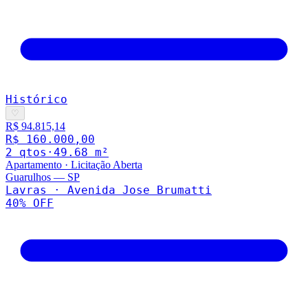
Histórico
♡
R$ 94.815,14
R$ 160.000,00
2
qto
s
·
49.68
m²
Apartamento
·
Licitação Aberta
Guarulhos
—
SP
Lavras · Avenida Jose Brumatti
40
% OFF