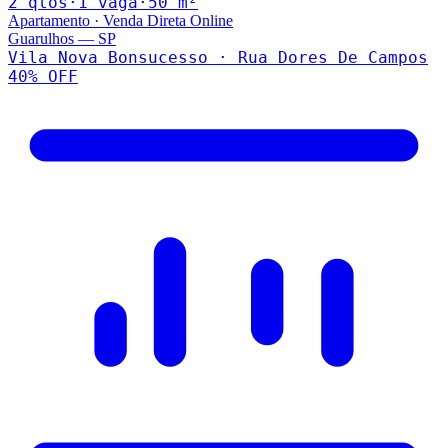
2
qto
s
·
1
vaga
·
50
m²
Apartamento
·
Venda Direta Online
Guarulhos
—
SP
Vila Nova Bonsucesso · Rua Dores De Campos
40
% OFF