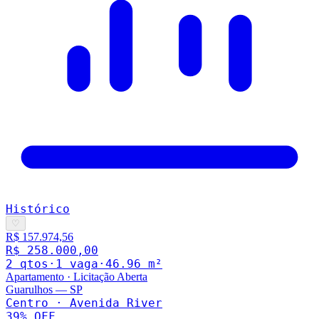
Histórico
♡
R$ 157.974,56
R$ 258.000,00
2
qto
s
·
1
vaga
·
46.96
m²
Apartamento
·
Licitação Aberta
Guarulhos
—
SP
Centro · Avenida River
39
% OFF