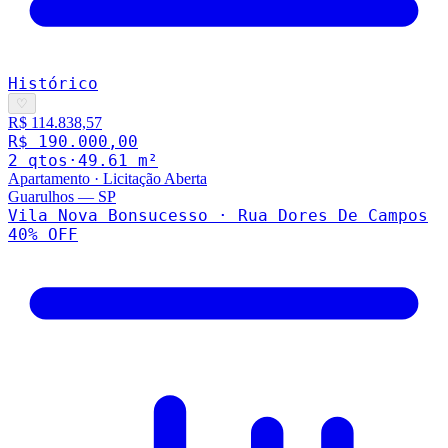
Histórico
♡
R$ 114.838,57
R$ 190.000,00
2
qto
s
·
49.61
m²
Apartamento
·
Licitação Aberta
Guarulhos
—
SP
Vila Nova Bonsucesso · Rua Dores De Campos
40
% OFF