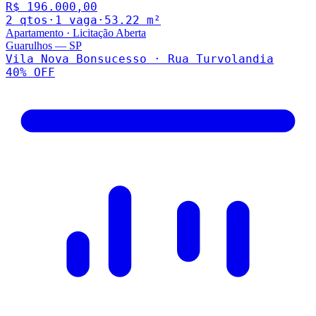
R$ 196.000,00
2
qto
s
·
1
vaga
·
53.22
m²
Apartamento
·
Licitação Aberta
Guarulhos
—
SP
Vila Nova Bonsucesso · Rua Turvolandia
40
% OFF