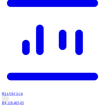
Histórico
♡
R$ 118.465,05