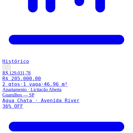
Histórico
♡
R$ 129.031,78
R$ 205.000,00
2
qto
s
·
1
vaga
·
46.96
m²
Apartamento
·
Licitação Aberta
Guarulhos
—
SP
Agua Chata · Avenida River
36
% OFF