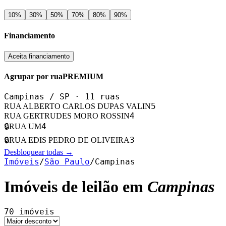
10
%
30
%
50
%
70
%
80
%
90
%
Financiamento
Aceita financiamento
Agrupar por rua
PREMIUM
Campinas
/
SP
·
11
ruas
5
RUA ALBERTO CARLOS DUPAS VALIN
4
RUA GERTRUDES MORO ROSSIN
4
🔒
RUA UM
3
🔒
RUA EDIS PEDRO DE OLIVEIRA
Desbloquear todas →
Imóveis
/
São Paulo
/
Campinas
Imóveis de leilão em
Campinas
70
imóveis