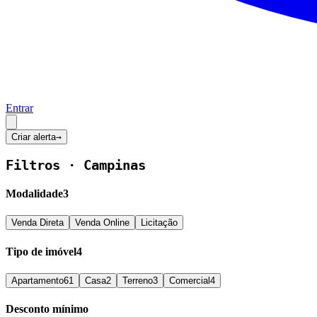
Entrar
Criar alerta
→
Filtros ·
Campinas
Modalidade
3
Venda Direta
Venda Online
Licitação
Tipo de imóvel
4
Apartamento
61
Casa
2
Terreno
3
Comercial
4
Desconto mínimo