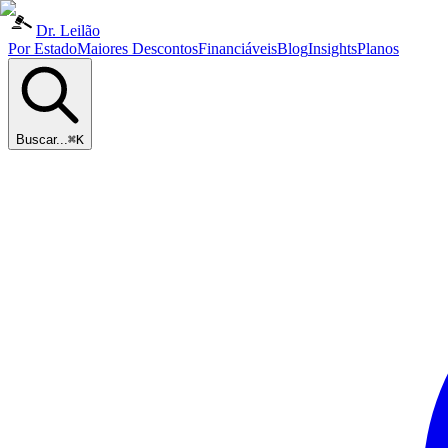
Dr. Leilão
Por Estado
Maiores Descontos
Financiáveis
Blog
Insights
Planos
Buscar...
⌘K