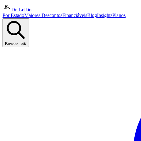
Dr. Leilão
Por Estado
Maiores Descontos
Financiáveis
Blog
Insights
Planos
Buscar...
⌘K