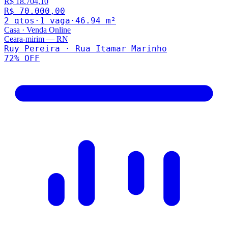
R$ 18.704,10
R$ 70.000,00
2
qto
s
·
1
vaga
·
46.94
m²
Casa
·
Venda Online
Ceara-mirim
—
RN
Ruy Pereira · Rua Itamar Marinho
72
% OFF