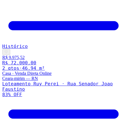
Histórico
♡
R$ 9.975,52
R$ 72.000,00
2
qto
s
·
46.94
m²
Casa
·
Venda Direta Online
Ceara-mirim
—
RN
Loteamento Ruy Perei · Rua Senador Joao
Faustino
83
% OFF