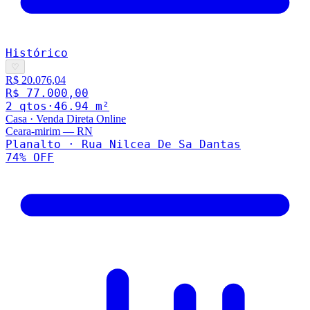
Histórico
♡
R$ 20.076,04
R$ 77.000,00
2
qto
s
·
46.94
m²
Casa
·
Venda Direta Online
Ceara-mirim
—
RN
Planalto · Rua Nilcea De Sa Dantas
74
% OFF