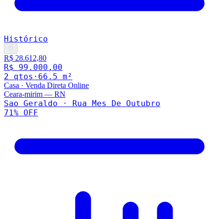
Histórico
♡
R$ 28.612,80
R$ 99.000,00
2
qto
s
·
66.5
m²
Casa
·
Venda Direta Online
Ceara-mirim
—
RN
Sao Geraldo · Rua Mes De Outubro
71
% OFF