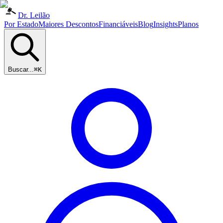
Dr. Leilão
Por Estado
Maiores Descontos
Financiáveis
Blog
Insights
Planos
Buscar...
⌘K