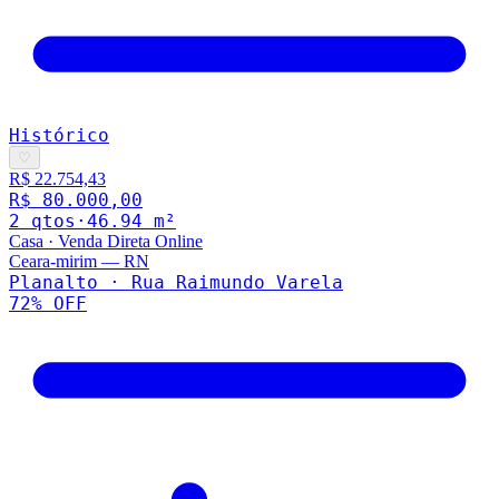
Histórico
♡
R$ 22.754,43
R$ 80.000,00
2
qto
s
·
46.94
m²
Casa
·
Venda Direta Online
Ceara-mirim
—
RN
Planalto · Rua Raimundo Varela
72
% OFF