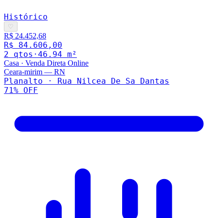
Histórico
♡
R$ 24.452,68
R$ 84.606,00
2
qto
s
·
46.94
m²
Casa
·
Venda Direta Online
Ceara-mirim
—
RN
Planalto · Rua Nilcea De Sa Dantas
71
% OFF