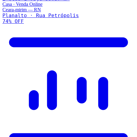
Casa
·
Venda Online
Ceara-mirim
—
RN
Planalto · Rua Petrópolis
74
% OFF