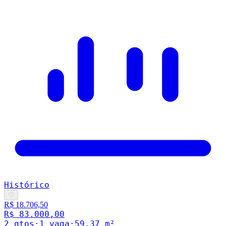
Histórico
♡
R$ 18.706,50
R$ 83.000,00
2
qto
s
·
1
vaga
·
59.37
m²