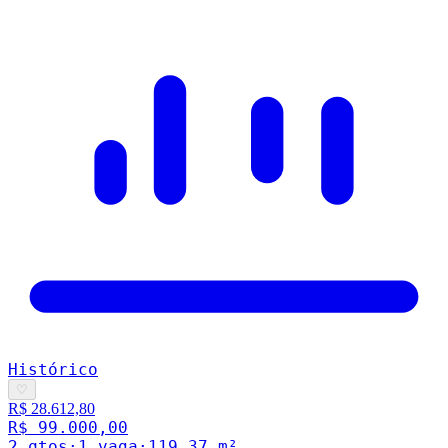
Histórico
♡
R$ 28.612,80
R$ 99.000,00
2
qto
s
·
1
vaga
·
119.37
m²