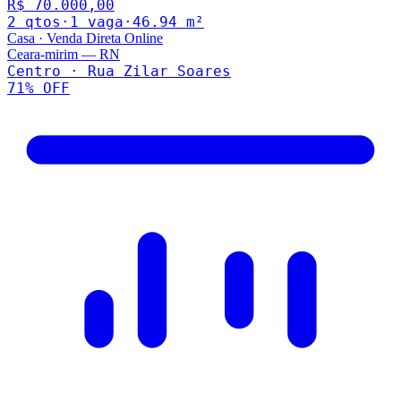
R$ 70.000,00
2
qto
s
·
1
vaga
·
46.94
m²
Casa
·
Venda Direta Online
Ceara-mirim
—
RN
Centro · Rua Zilar Soares
71
% OFF