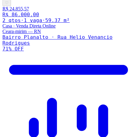
♡
R$ 24.855,57
R$ 86.000,00
2
qto
s
·
1
vaga
·
59.37
m²
Casa
·
Venda Direta Online
Ceara-mirim
—
RN
Bairro Planalto · Rua Helio Venancio
Rodrigues
71
% OFF