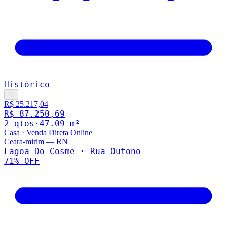
Histórico
♡
R$ 25.217,04
R$ 87.250,69
2
qto
s
·
47.09
m²
Casa
·
Venda Direta Online
Ceara-mirim
—
RN
Lagoa Do Cosme · Rua Outono
71
% OFF