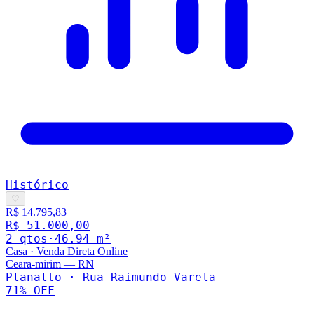
Histórico
♡
R$ 14.795,83
R$ 51.000,00
2
qto
s
·
46.94
m²
Casa
·
Venda Direta Online
Ceara-mirim
—
RN
Planalto · Rua Raimundo Varela
71
% OFF