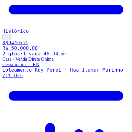
Histórico
♡
R$ 14.505,71
R$ 50.000,00
2
qto
s
·
1
vaga
·
46.94
m²
Casa
·
Venda Direta Online
Ceara-mirim
—
RN
Loteamento Ruy Perei · Rua Itamar Marinho
71
% OFF