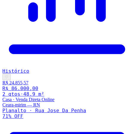
Histórico
♡
R$ 24.855,57
R$ 86.000,00
2
qto
s
·
48.9
m²
Casa
·
Venda Direta Online
Ceara-mirim
—
RN
Planalto · Rua Jose Da Penha
71
% OFF