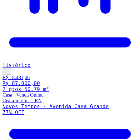
Histórico
♡
R$ 18.481,06
R$ 87.000,00
2
qto
s
·
50.79
m²
Casa
·
Venda Online
Ceara-mirim
—
RN
Novos Tempos · Avenida Casa Grande
77
% OFF