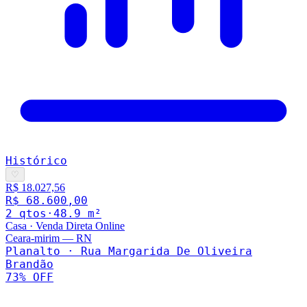
Histórico
♡
R$ 18.027,56
R$ 68.600,00
2
qto
s
·
48.9
m²
Casa
·
Venda Direta Online
Ceara-mirim
—
RN
Planalto · Rua Margarida De Oliveira
Brandão
73
% OFF