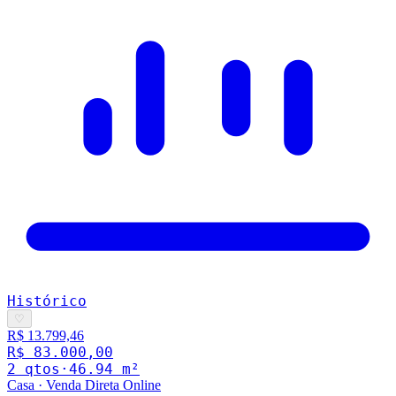
Histórico
♡
R$ 13.799,46
R$ 83.000,00
2
qto
s
·
46.94
m²
Casa
·
Venda Direta Online