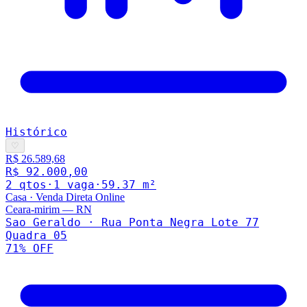
Histórico
♡
R$ 26.589,68
R$ 92.000,00
2
qto
s
·
1
vaga
·
59.37
m²
Casa
·
Venda Direta Online
Ceara-mirim
—
RN
Sao Geraldo · Rua Ponta Negra Lote 77
Quadra 05
71
% OFF