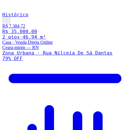
Histórico
♡
R$ 7.384,72
R$ 35.000,00
2
qto
s
·
46.94
m²
Casa
·
Venda Direta Online
Ceara-mirim
—
RN
Zona Urbana · Rua Nilceia De Sá Dantas
79
% OFF