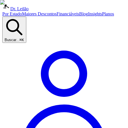
Dr. Leilão
Por Estado
Maiores Descontos
Financiáveis
Blog
Insights
Planos
Buscar...
⌘K