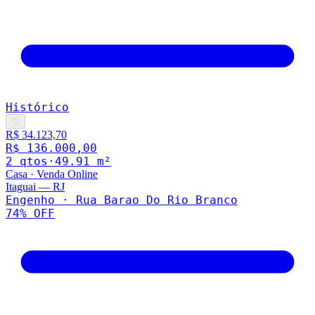
Histórico
♡
R$ 34.123,70
R$ 136.000,00
2
qto
s
·
49.91
m²
Casa
·
Venda Online
Itaguai
—
RJ
Engenho · Rua Barao Do Rio Branco
74
% OFF