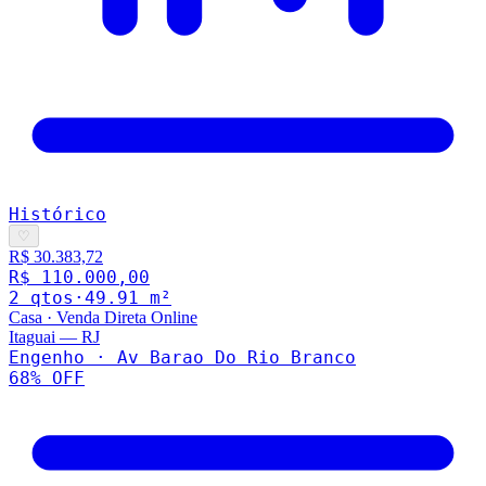
Histórico
♡
R$ 30.383,72
R$ 110.000,00
2
qto
s
·
49.91
m²
Casa
·
Venda Direta Online
Itaguai
—
RJ
Engenho · Av Barao Do Rio Branco
68
% OFF