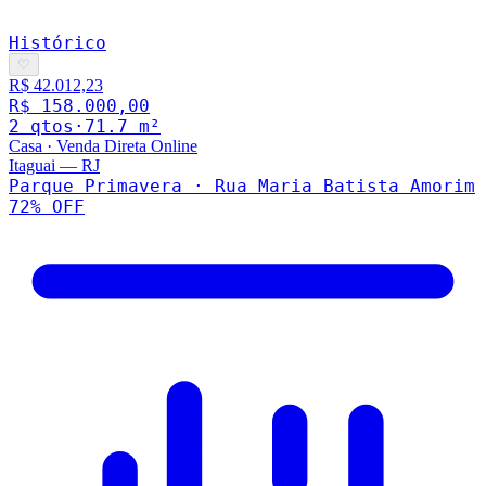
Histórico
♡
R$ 42.012,23
R$ 158.000,00
2
qto
s
·
71.7
m²
Casa
·
Venda Direta Online
Itaguai
—
RJ
Parque Primavera · Rua Maria Batista Amorim
72
% OFF