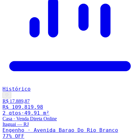
Histórico
♡
R$ 17.889,87
R$ 109.819,98
2
qto
s
·
49.91
m²
Casa
·
Venda Direta Online
Itaguai
—
RJ
Engenho · Avenida Barao Do Rio Branco
77
% OFF