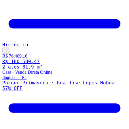
Histórico
♡
R$ 76.409,16
R$ 180.580,47
2
qto
s
·
81.9
m²
Casa
·
Venda Direta Online
Itaguai
—
RJ
Parque Primavera · Rua Jose Lopes Noboa
57
% OFF