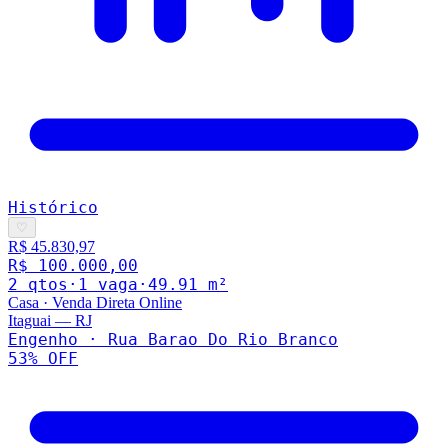
Histórico
♡
R$ 45.830,97
R$ 100.000,00
2
qto
s
·
1
vaga
·
49.91
m²
Casa
·
Venda Direta Online
Itaguai
—
RJ
Engenho · Rua Barao Do Rio Branco
53
% OFF