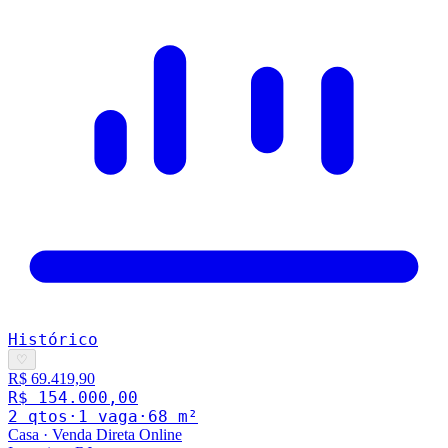
Histórico
♡
R$ 69.419,90
R$ 154.000,00
2
qto
s
·
1
vaga
·
68
m²
Casa
·
Venda Direta Online