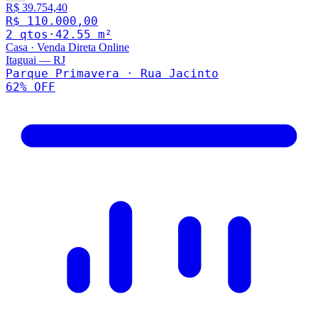
R$ 39.754,40
R$ 110.000,00
2
qto
s
·
42.55
m²
Casa
·
Venda Direta Online
Itaguai
—
RJ
Parque Primavera · Rua Jacinto
62
% OFF