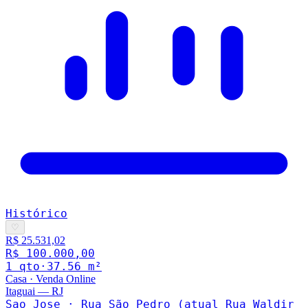
Histórico
♡
R$ 25.531,02
R$ 100.000,00
1
qto
·
37.56
m²
Casa
·
Venda Online
Itaguai
—
RJ
Sao Jose · Rua São Pedro (atual Rua Waldir