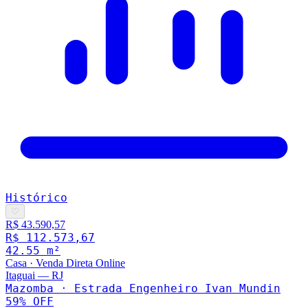
Histórico
♡
R$ 43.590,57
R$ 112.573,67
42.55
m²
Casa
·
Venda Direta Online
Itaguai
—
RJ
Mazomba · Estrada Engenheiro Ivan Mundin
59
% OFF