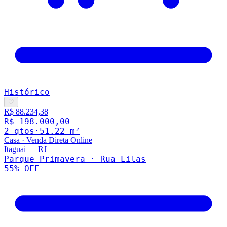
Histórico
♡
R$ 88.234,38
R$ 198.000,00
2
qto
s
·
51.22
m²
Casa
·
Venda Direta Online
Itaguai
—
RJ
Parque Primavera · Rua Lilas
55
% OFF