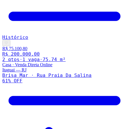
Histórico
♡
R$ 75.100,80
R$ 200.000,00
2
qto
s
·
1
vaga
·
75.74
m²
Casa
·
Venda Direta Online
Itaguai
—
RJ
Brisa Mar · Rua Praia Da Salina
61
% OFF