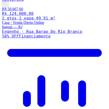
♡
R$ 50.667,60
R$ 124.000,00
2
qto
s
·
1
vaga
·
49.91
m²
Casa
·
Venda Direta Online
Itaguai
—
RJ
Engenho · Rua Barao Do Rio Branco
58
% OFF
Financiamento