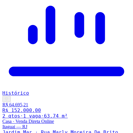
Histórico
♡
R$ 64.695,21
R$ 152.000,00
2
qto
s
·
1
vaga
·
63.74
m²
Casa
·
Venda Direta Online
Itaguai
—
RJ
Jardim Mar · Rua Marly Moreira De Brito