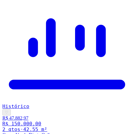
Histórico
♡
R$ 47.882,97
R$ 150.000,00
2
qto
s
·
42.55
m²