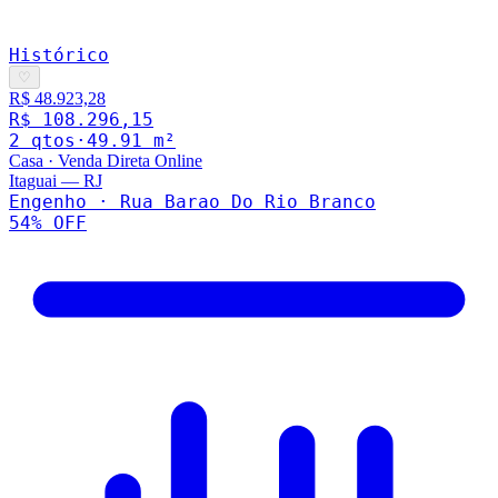
Histórico
♡
R$ 48.923,28
R$ 108.296,15
2
qto
s
·
49.91
m²
Casa
·
Venda Direta Online
Itaguai
—
RJ
Engenho · Rua Barao Do Rio Branco
54
% OFF