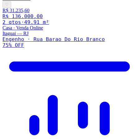
♡
R$ 31.235,60
R$ 136.000,00
2
qto
s
·
49.91
m²
Casa
·
Venda Online
Itaguai
—
RJ
Engenho · Rua Barao Do Rio Branco
75
% OFF