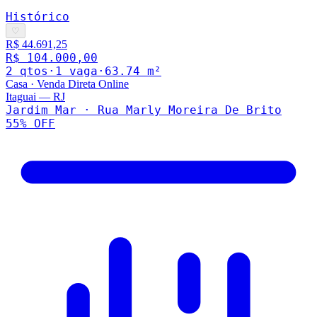
Histórico
♡
R$ 44.691,25
R$ 104.000,00
2
qto
s
·
1
vaga
·
63.74
m²
Casa
·
Venda Direta Online
Itaguai
—
RJ
Jardim Mar · Rua Marly Moreira De Brito
55
% OFF