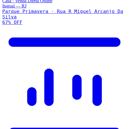
Casa
·
Venda Direta Online
Itaguai
—
RJ
Parque Primavera · Rua R Miguel Arcanjo Da
Silva
67
% OFF