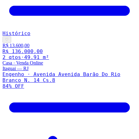
Histórico
♡
R$ 13.600,00
R$ 136.000,00
2
qto
s
·
49.91
m²
Casa
·
Venda Online
Itaguai
—
RJ
Engenho · Avenida Avenida Barão Do Rio
Branco N. 14 Cs.8
84
% OFF