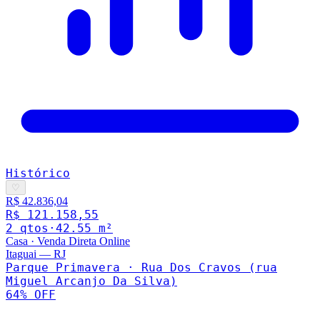
Histórico
♡
R$ 42.836,04
R$ 121.158,55
2
qto
s
·
42.55
m²
Casa
·
Venda Direta Online
Itaguai
—
RJ
Parque Primavera · Rua Dos Cravos (rua
Miguel Arcanjo Da Silva)
64
% OFF