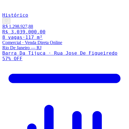
Histórico
♡
R$ 1.298.927,88
R$ 3.039.000,00
8
vaga
s
·
117
m²
Comercial
·
Venda Direta Online
Rio De Janeiro
—
RJ
Barra Da Tijuca · Rua Jose De Figueiredo
57
% OFF