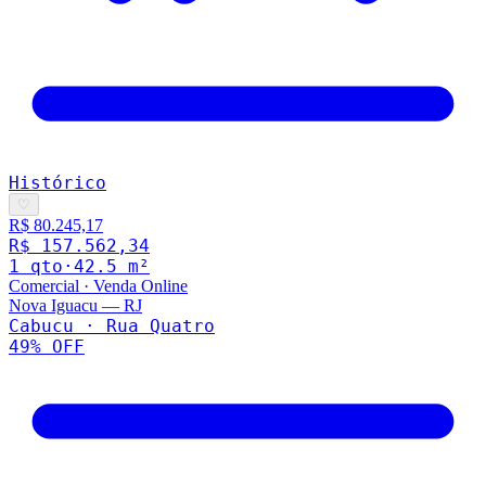
Histórico
♡
R$ 80.245,17
R$ 157.562,34
1
qto
·
42.5
m²
Comercial
·
Venda Online
Nova Iguacu
—
RJ
Cabucu · Rua Quatro
49
% OFF