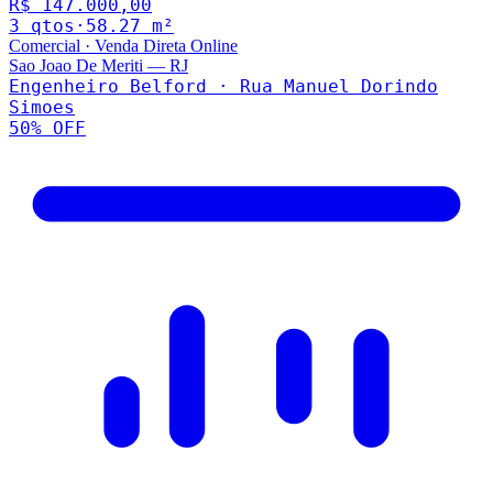
R$ 147.000,00
3
qto
s
·
58.27
m²
Comercial
·
Venda Direta Online
Sao Joao De Meriti
—
RJ
Engenheiro Belford · Rua Manuel Dorindo
Simoes
50
% OFF