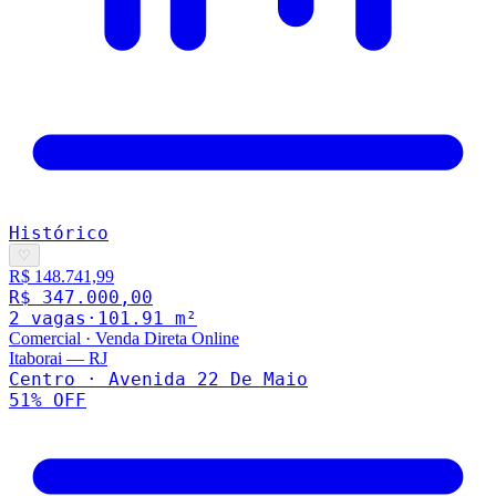
Histórico
♡
R$ 148.741,99
R$ 347.000,00
2
vaga
s
·
101.91
m²
Comercial
·
Venda Direta Online
Itaborai
—
RJ
Centro · Avenida 22 De Maio
51
% OFF