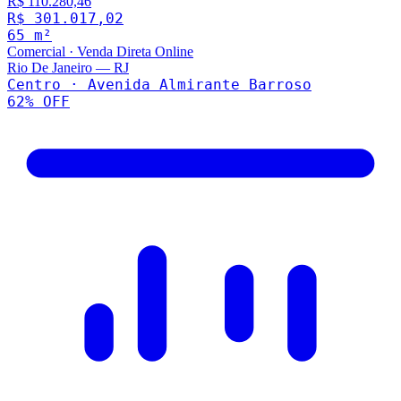
R$ 110.280,46
R$ 301.017,02
65
m²
Comercial
·
Venda Direta Online
Rio De Janeiro
—
RJ
Centro · Avenida Almirante Barroso
62
% OFF