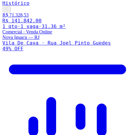
Histórico
♡
R$ 71.328,53
R$ 141.842,00
1
qto
·
1
vaga
·
31.36
m²
Comercial
·
Venda Online
Nova Iguacu
—
RJ
Vila De Cava · Rua Joel Pinto Guedes
49
% OFF