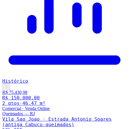
Histórico
♡
R$ 75.430,98
R$ 150.000,00
2
qto
s
·
46.47
m²
Comercial
·
Venda Online
Queimados
—
RJ
Vila Sao Joao · Estrada Antonio Soares
(antiga Cabucu-queimados)