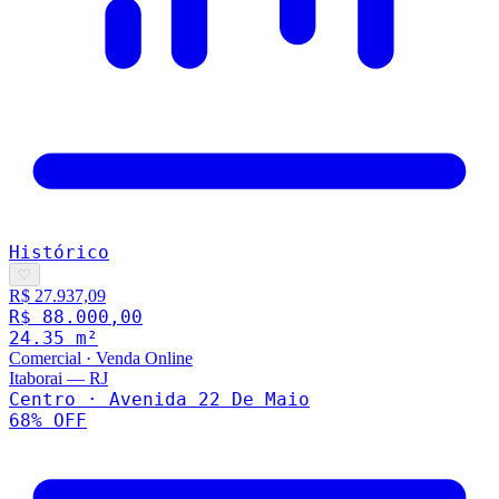
Histórico
♡
R$ 27.937,09
R$ 88.000,00
24.35
m²
Comercial
·
Venda Online
Itaborai
—
RJ
Centro · Avenida 22 De Maio
68
% OFF