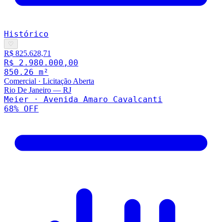
Histórico
♡
R$ 825.628,71
R$ 2.980.000,00
850.26
m²
Comercial
·
Licitação Aberta
Rio De Janeiro
—
RJ
Meier · Avenida Amaro Cavalcanti
68
% OFF