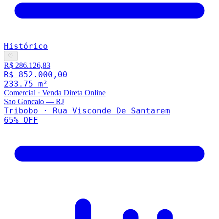
Histórico
♡
R$ 286.126,83
R$ 852.000,00
233.75
m²
Comercial
·
Venda Direta Online
Sao Goncalo
—
RJ
Tribobo · Rua Visconde De Santarem
65
% OFF