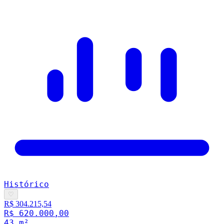
Histórico
♡
R$ 304.215,54
R$ 620.000,00
43
m²