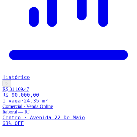
Histórico
♡
R$ 31.169,47
R$ 90.000,00
1
vaga
·
24.35
m²
Comercial
·
Venda Online
Itaborai
—
RJ
Centro · Avenida 22 De Maio
63
% OFF