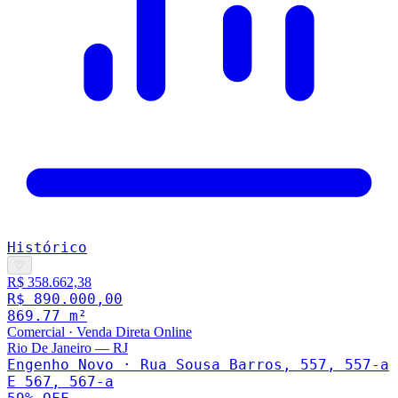
Histórico
♡
R$ 358.662,38
R$ 890.000,00
869.77
m²
Comercial
·
Venda Direta Online
Rio De Janeiro
—
RJ
Engenho Novo · Rua Sousa Barros, 557, 557-a
E 567, 567-a