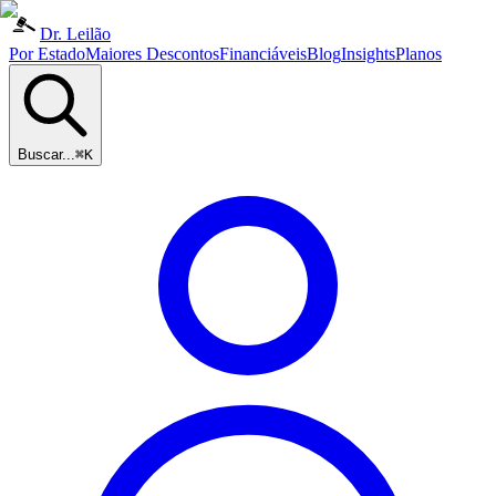
Dr. Leilão
Por Estado
Maiores Descontos
Financiáveis
Blog
Insights
Planos
Buscar...
⌘K