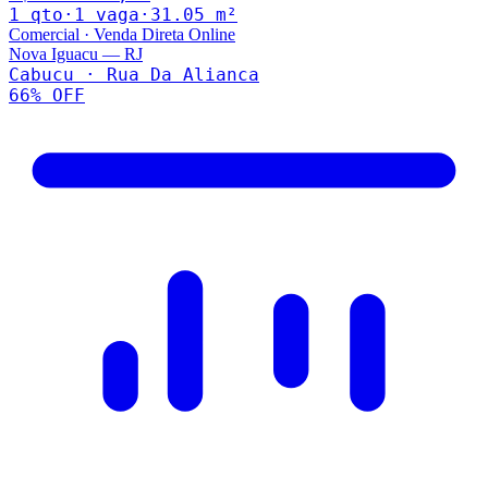
1
qto
·
1
vaga
·
31.05
m²
Comercial
·
Venda Direta Online
Nova Iguacu
—
RJ
Cabucu · Rua Da Alianca
66
% OFF