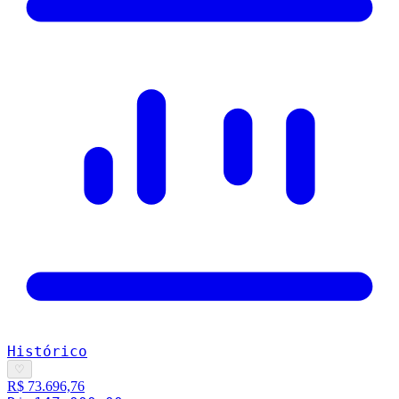
Histórico
♡
R$ 73.696,76