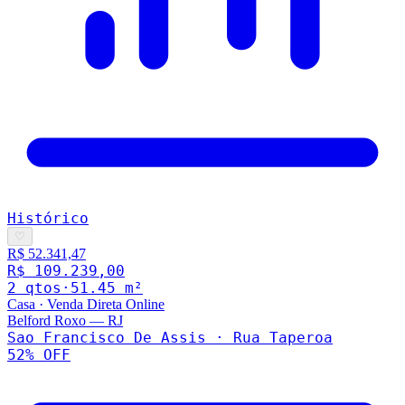
Histórico
♡
R$ 52.341,47
R$ 109.239,00
2
qto
s
·
51.45
m²
Casa
·
Venda Direta Online
Belford Roxo
—
RJ
Sao Francisco De Assis · Rua Taperoa
52
% OFF