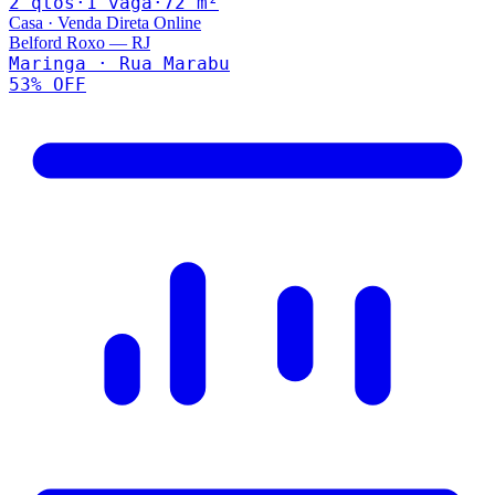
2
qto
s
·
1
vaga
·
72
m²
Casa
·
Venda Direta Online
Belford Roxo
—
RJ
Maringa · Rua Marabu
53
% OFF