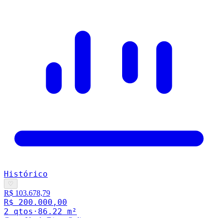
Histórico
♡
R$ 103.678,79
R$ 200.000,00
2
qto
s
·
86.22
m²