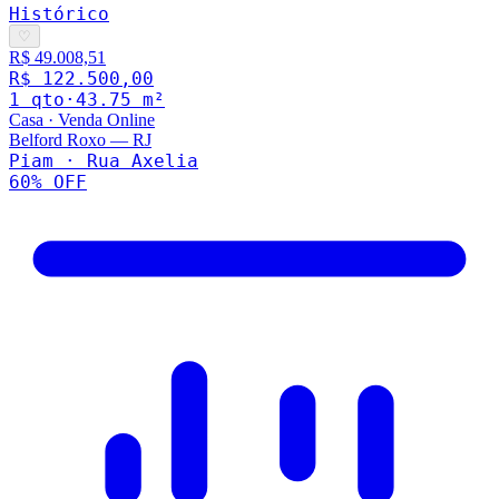
Histórico
♡
R$ 49.008,51
R$ 122.500,00
1
qto
·
43.75
m²
Casa
·
Venda Online
Belford Roxo
—
RJ
Piam · Rua Axelia
60
% OFF