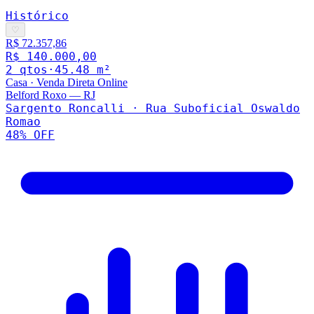
Histórico
♡
R$ 72.357,86
R$ 140.000,00
2
qto
s
·
45.48
m²
Casa
·
Venda Direta Online
Belford Roxo
—
RJ
Sargento Roncalli · Rua Suboficial Oswaldo
Romao
48
% OFF