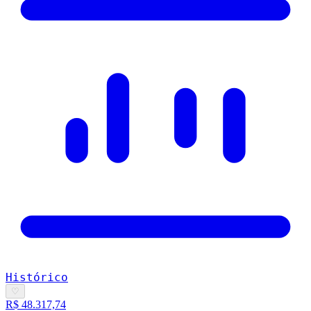
Histórico
♡
R$ 48.317,74