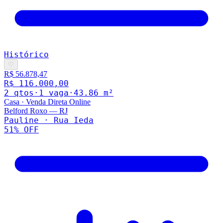
Histórico
♡
R$ 56.878,47
R$ 116.000,00
2
qto
s
·
1
vaga
·
43.86
m²
Casa
·
Venda Direta Online
Belford Roxo
—
RJ
Pauline · Rua Ieda
51
% OFF