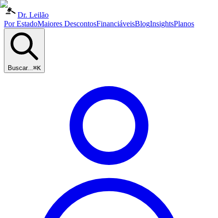
Dr. Leilão
Por Estado
Maiores Descontos
Financiáveis
Blog
Insights
Planos
Buscar...
⌘K