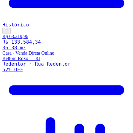
Histórico
♡
R$ 63.219,96
R$ 133.584,34
36.38
m²
Casa
·
Venda Direta Online
Belford Roxo
—
RJ
Redentor · Rua Redentor
52
% OFF