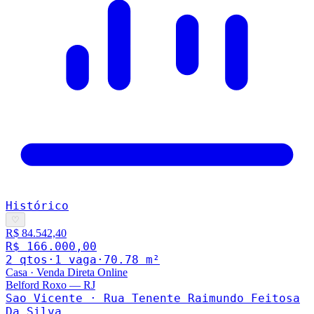
Histórico
♡
R$ 84.542,40
R$ 166.000,00
2
qto
s
·
1
vaga
·
70.78
m²
Casa
·
Venda Direta Online
Belford Roxo
—
RJ
Sao Vicente · Rua Tenente Raimundo Feitosa
Da Silva