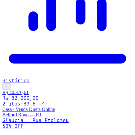
Histórico
♡
R$ 40.370,61
R$ 82.000,00
2
qto
s
·
39.6
m²
Casa
·
Venda Direta Online
Belford Roxo
—
RJ
Glaucia · Rua Ptolomeu
50
% OFF