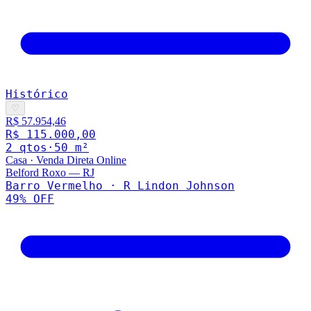
Histórico
♡
R$ 57.954,46
R$ 115.000,00
2
qto
s
·
50
m²
Casa
·
Venda Direta Online
Belford Roxo
—
RJ
Barro Vermelho · R Lindon Johnson
49
% OFF