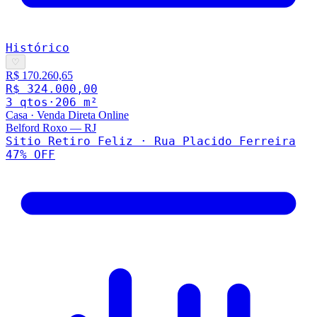
Histórico
♡
R$ 170.260,65
R$ 324.000,00
3
qto
s
·
206
m²
Casa
·
Venda Direta Online
Belford Roxo
—
RJ
Sitio Retiro Feliz · Rua Placido Ferreira
47
% OFF