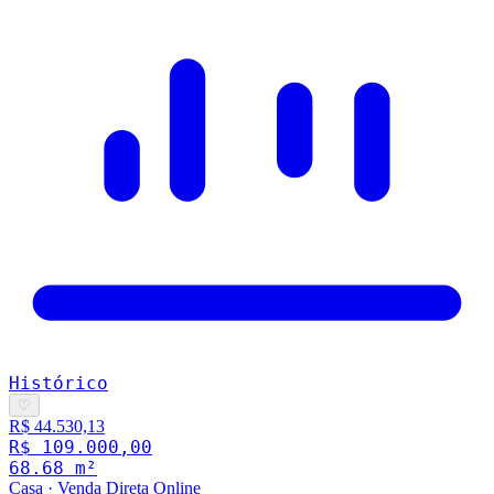
Histórico
♡
R$ 44.530,13
R$ 109.000,00
68.68
m²
Casa
·
Venda Direta Online