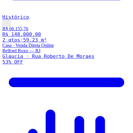
Histórico
♡
R$ 66.155,76
R$ 148.000,00
2
qto
s
·
59.23
m²
Casa
·
Venda Direta Online
Belford Roxo
—
RJ
Glaucia · Rua Roberto De Moraes
53
% OFF