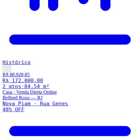
Histórico
♡
R$ 88.928,85
R$ 172.000,00
2
qto
s
·
84.54
m²
Casa
·
Venda Direta Online
Belford Roxo
—
RJ
Nova Piam · Rua Genes
48
% OFF