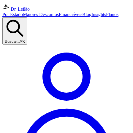
Dr. Leilão
Por Estado
Maiores Descontos
Financiáveis
Blog
Insights
Planos
Buscar...
⌘K