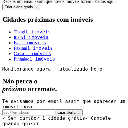
Receba um email assim que novos imóveis forem listados aqui.
Criar alerta grátis →
Cidades próximas com imóveis
1
imóveis
Tibagi
1
imóveis
Ibaiti
1
imóveis
Ivai
1
imóveis
Faxinal
1
imóveis
Castro
1
imóveis
Pinhalao
Monitorando agora · atualizado hoje
Não perca o
próximo
arremate.
Te avisamos por email assim que aparecer um
imóvel novo
Criar alerta →
✓ Sem cartão
✓ 1 cidade grátis
✓ Cancele
quando quiser