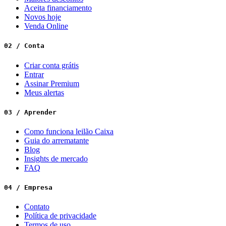
Aceita financiamento
Novos hoje
Venda Online
02 / Conta
Criar conta grátis
Entrar
Assinar Premium
Meus alertas
03 / Aprender
Como funciona leilão Caixa
Guia do arrematante
Blog
Insights de mercado
FAQ
04 / Empresa
Contato
Política de privacidade
Termos de uso