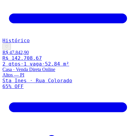
Histórico
♡
R$ 47.842,90
R$ 142.708,67
2
qto
s
·
1
vaga
·
52.84
m²
Casa
·
Venda Direta Online
Altos
—
PI
Sta Ines · Rua Colorado
65
% OFF