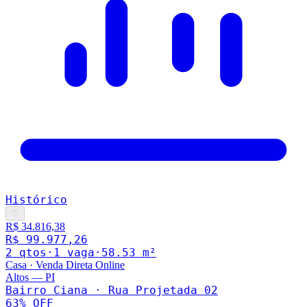
Histórico
♡
R$ 34.816,38
R$ 99.977,26
2
qto
s
·
1
vaga
·
58.53
m²
Casa
·
Venda Direta Online
Altos
—
PI
Bairro Ciana · Rua Projetada 02
63
% OFF