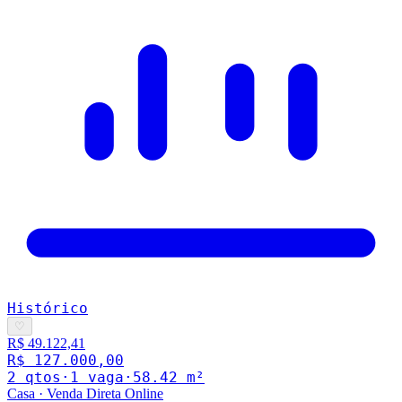
Histórico
♡
R$ 49.122,41
R$ 127.000,00
2
qto
s
·
1
vaga
·
58.42
m²
Casa
·
Venda Direta Online