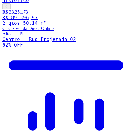
Histórico
♡
R$ 33.251,73
R$ 89.396,97
2
qto
s
·
50.14
m²
Casa
·
Venda Direta Online
Altos
—
PI
Centro · Rua Projetada 02
62
% OFF