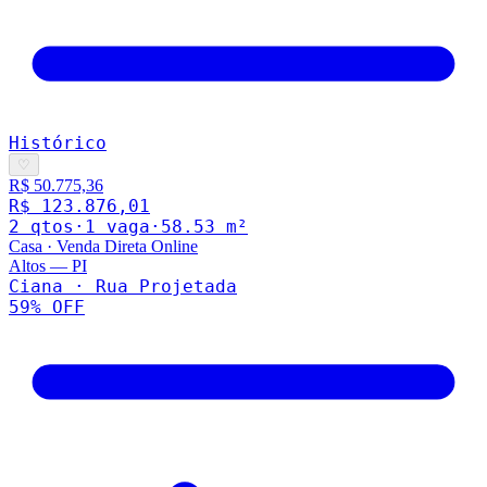
Histórico
♡
R$ 50.775,36
R$ 123.876,01
2
qto
s
·
1
vaga
·
58.53
m²
Casa
·
Venda Direta Online
Altos
—
PI
Ciana · Rua Projetada
59
% OFF