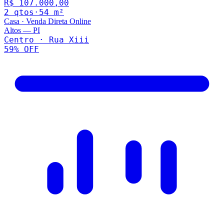
R$ 107.000,00
2
qto
s
·
54
m²
Casa
·
Venda Direta Online
Altos
—
PI
Centro · Rua Xiii
59
% OFF