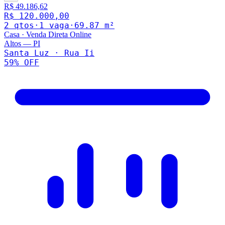
R$ 49.186,62
R$ 120.000,00
2
qto
s
·
1
vaga
·
69.87
m²
Casa
·
Venda Direta Online
Altos
—
PI
Santa Luz · Rua Ii
59
% OFF