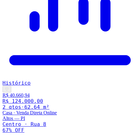
Histórico
♡
R$ 40.660,94
R$ 124.000,00
2
qto
s
·
62.64
m²
Casa
·
Venda Direta Online
Altos
—
PI
Centro · Rua 8
67
% OFF