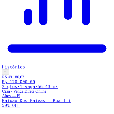
Histórico
♡
R$ 49.186,62
R$ 120.000,00
2
qto
s
·
1
vaga
·
56.43
m²
Casa
·
Venda Direta Online
Altos
—
PI
Baixao Dos Paivas · Rua Iii
59
% OFF