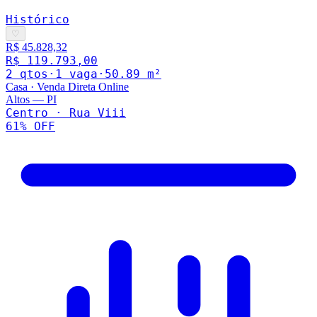
Histórico
♡
R$ 45.828,32
R$ 119.793,00
2
qto
s
·
1
vaga
·
50.89
m²
Casa
·
Venda Direta Online
Altos
—
PI
Centro · Rua Viii
61
% OFF