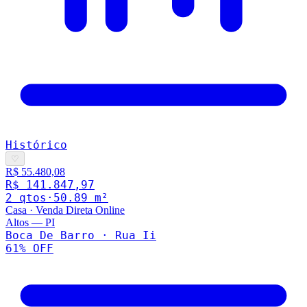
Histórico
♡
R$ 55.480,08
R$ 141.847,97
2
qto
s
·
50.89
m²
Casa
·
Venda Direta Online
Altos
—
PI
Boca De Barro · Rua Ii
61
% OFF