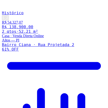
Histórico
♡
R$ 54.327,07
R$ 138.900,00
2
qto
s
·
52.21
m²
Casa
·
Venda Direta Online
Altos
—
PI
Bairro Ciana · Rua Projetada 2
61
% OFF