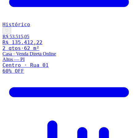
Histórico
♡
R$ 53.515,05
R$ 135.412,22
2
qto
s
·
62
m²
Casa
·
Venda Direta Online
Altos
—
PI
Centro · Rua 01
60
% OFF