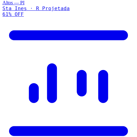
Altos
—
PI
Sta Ines · R Projetada
61
% OFF