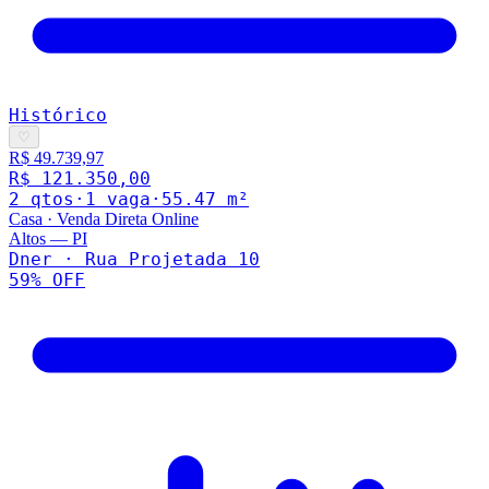
Histórico
♡
R$ 49.739,97
R$ 121.350,00
2
qto
s
·
1
vaga
·
55.47
m²
Casa
·
Venda Direta Online
Altos
—
PI
Dner · Rua Projetada 10
59
% OFF