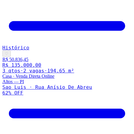
Histórico
♡
R$ 50.836,45
R$ 135.000,00
3
qto
s
·
2
vaga
s
·
194.65
m²
Casa
·
Venda Direta Online
Altos
—
PI
Sao Luis · Rua Anísio De Abreu
62
% OFF