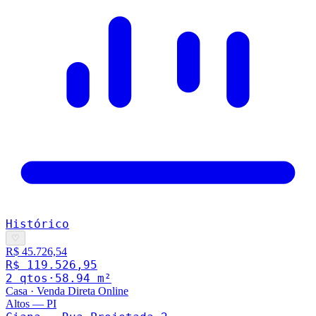
Histórico
♡
R$ 45.726,54
R$ 119.526,95
2
qto
s
·
58.94
m²
Casa
·
Venda Direta Online
Altos
—
PI