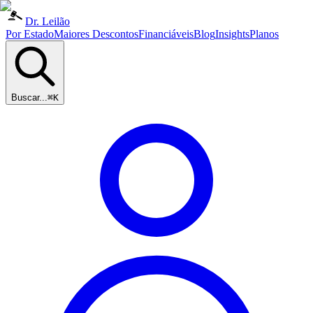
Dr. Leilão
Por Estado
Maiores Descontos
Financiáveis
Blog
Insights
Planos
Buscar...
⌘K