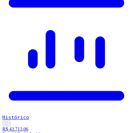
Histórico
♡
R$ 43.713,06