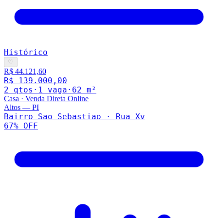
Histórico
♡
R$ 44.121,60
R$ 139.000,00
2
qto
s
·
1
vaga
·
62
m²
Casa
·
Venda Direta Online
Altos
—
PI
Bairro Sao Sebastiao · Rua Xv
67
% OFF