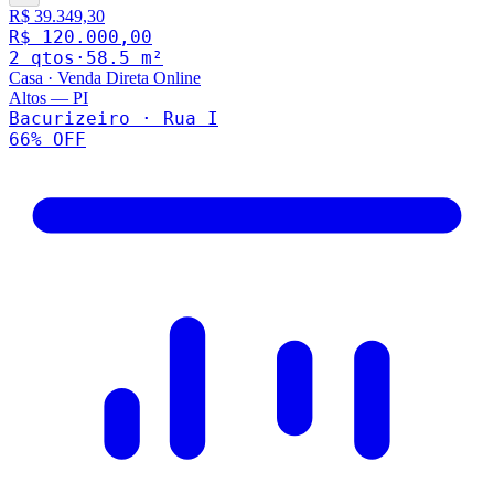
R$ 39.349,30
R$ 120.000,00
2
qto
s
·
58.5
m²
Casa
·
Venda Direta Online
Altos
—
PI
Bacurizeiro · Rua I
66
% OFF