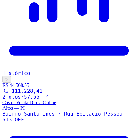
Histórico
♡
R$ 44.568,55
R$ 111.228,41
2
qto
s
·
57.65
m²
Casa
·
Venda Direta Online
Altos
—
PI
Bairro Santa Ines · Rua Epitácio Pessoa
59
% OFF