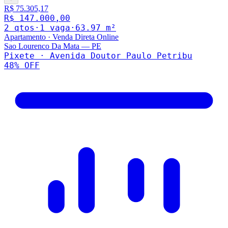
R$ 75.305,17
R$ 147.000,00
2
qto
s
·
1
vaga
·
63.97
m²
Apartamento
·
Venda Direta Online
Sao Lourenco Da Mata
—
PE
Pixete · Avenida Doutor Paulo Petribu
48
% OFF