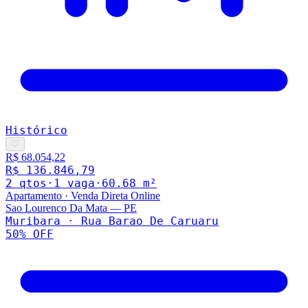
Histórico
♡
R$ 68.054,22
R$ 136.846,79
2
qto
s
·
1
vaga
·
60.68
m²
Apartamento
·
Venda Direta Online
Sao Lourenco Da Mata
—
PE
Muribara · Rua Barao De Caruaru
50
% OFF