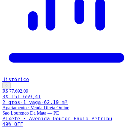
Histórico
♡
R$ 77.692,09
R$ 151.659,41
2
qto
s
·
1
vaga
·
62.19
m²
Apartamento
·
Venda Direta Online
Sao Lourenco Da Mata
—
PE
Pixete · Avenida Doutor Paulo Petribu
49
% OFF