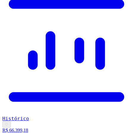
Histórico
♡
R$ 66.399,18