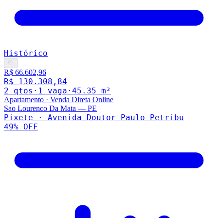
Histórico
♡
R$ 66.602,96
R$ 130.308,84
2
qto
s
·
1
vaga
·
45.35
m²
Apartamento
·
Venda Direta Online
Sao Lourenco Da Mata
—
PE
Pixete · Avenida Doutor Paulo Petribu
49
% OFF