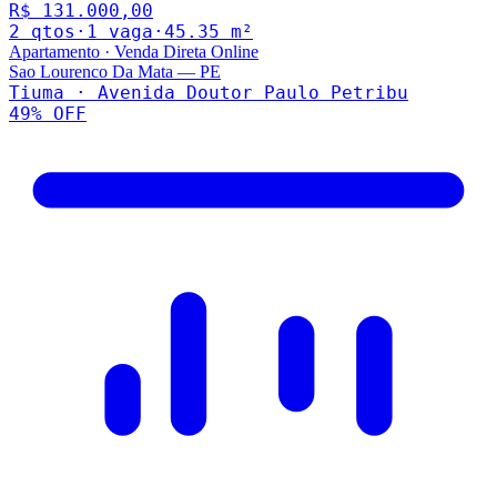
R$ 131.000,00
2
qto
s
·
1
vaga
·
45.35
m²
Apartamento
·
Venda Direta Online
Sao Lourenco Da Mata
—
PE
Tiuma · Avenida Doutor Paulo Petribu
49
% OFF