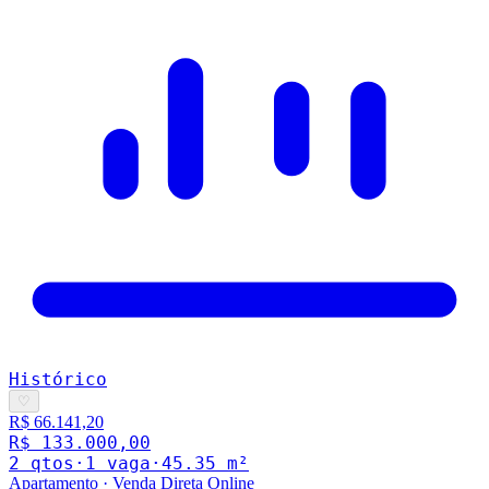
Histórico
♡
R$ 66.141,20
R$ 133.000,00
2
qto
s
·
1
vaga
·
45.35
m²
Apartamento
·
Venda Direta Online