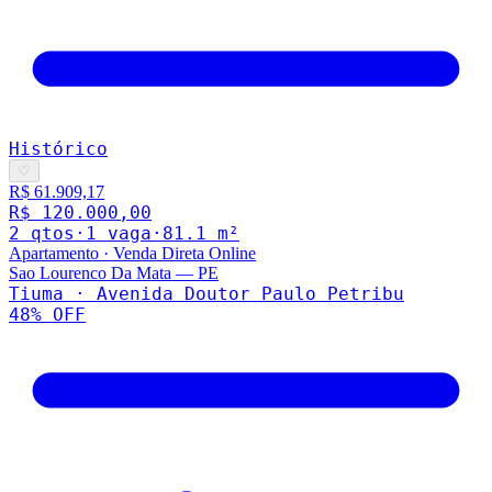
Histórico
♡
R$ 61.909,17
R$ 120.000,00
2
qto
s
·
1
vaga
·
81.1
m²
Apartamento
·
Venda Direta Online
Sao Lourenco Da Mata
—
PE
Tiuma · Avenida Doutor Paulo Petribu
48
% OFF