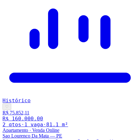
Histórico
♡
R$ 75.852,11
R$ 160.000,00
2
qto
s
·
1
vaga
·
81.1
m²
Apartamento
·
Venda Online
Sao Lourenco Da Mata
—
PE