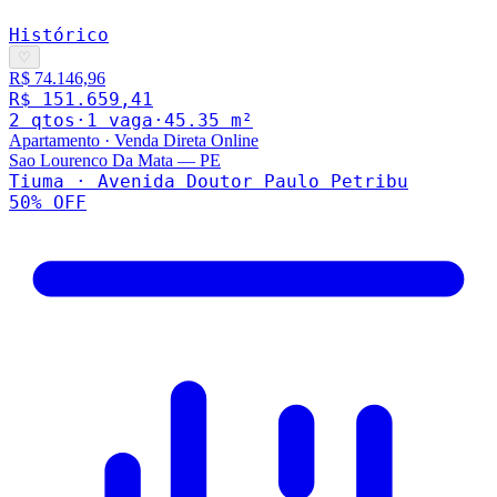
Histórico
♡
R$ 74.146,96
R$ 151.659,41
2
qto
s
·
1
vaga
·
45.35
m²
Apartamento
·
Venda Direta Online
Sao Lourenco Da Mata
—
PE
Tiuma · Avenida Doutor Paulo Petribu
50
% OFF