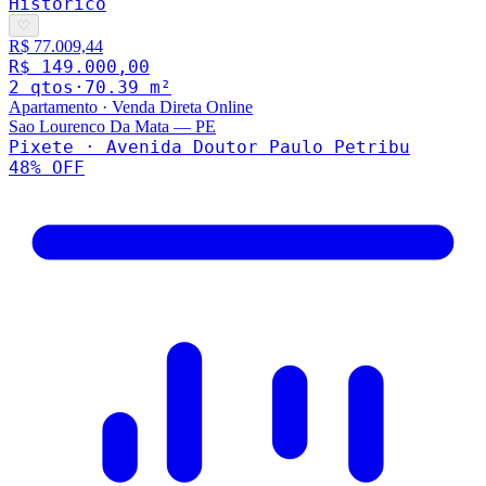
Histórico
♡
R$ 77.009,44
R$ 149.000,00
2
qto
s
·
70.39
m²
Apartamento
·
Venda Direta Online
Sao Lourenco Da Mata
—
PE
Pixete · Avenida Doutor Paulo Petribu
48
% OFF