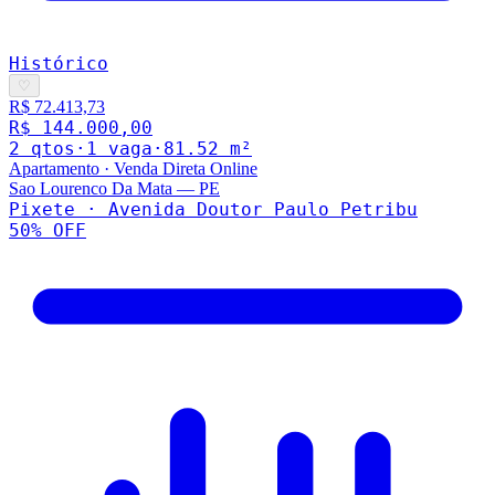
Histórico
♡
R$ 72.413,73
R$ 144.000,00
2
qto
s
·
1
vaga
·
81.52
m²
Apartamento
·
Venda Direta Online
Sao Lourenco Da Mata
—
PE
Pixete · Avenida Doutor Paulo Petribu
50
% OFF