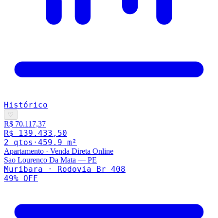
Histórico
♡
R$ 70.117,37
R$ 139.433,50
2
qto
s
·
459.9
m²
Apartamento
·
Venda Direta Online
Sao Lourenco Da Mata
—
PE
Muribara · Rodovia Br 408
49
% OFF