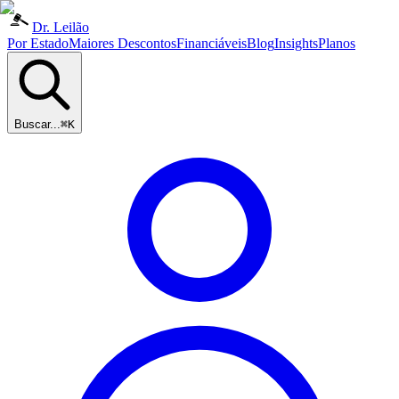
Dr. Leilão
Por Estado
Maiores Descontos
Financiáveis
Blog
Insights
Planos
Buscar...
⌘K