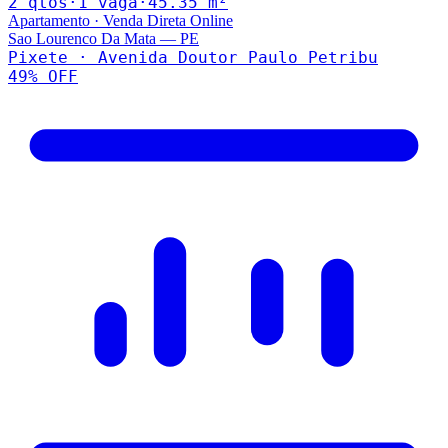
2
qto
s
·
1
vaga
·
45.35
m²
Apartamento
·
Venda Direta Online
Sao Lourenco Da Mata
—
PE
Pixete · Avenida Doutor Paulo Petribu
49
% OFF