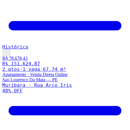
Histórico
♡
R$ 78.678,43
R$ 151.624,87
2
qto
s
·
1
vaga
·
67.74
m²
Apartamento
·
Venda Direta Online
Sao Lourenco Da Mata
—
PE
Muribara · Rua Arco Iris
48
% OFF