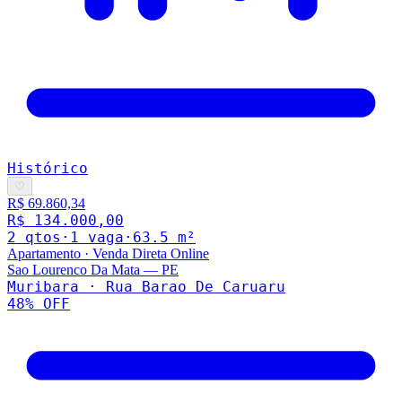
Histórico
♡
R$ 69.860,34
R$ 134.000,00
2
qto
s
·
1
vaga
·
63.5
m²
Apartamento
·
Venda Direta Online
Sao Lourenco Da Mata
—
PE
Muribara · Rua Barao De Caruaru
48
% OFF