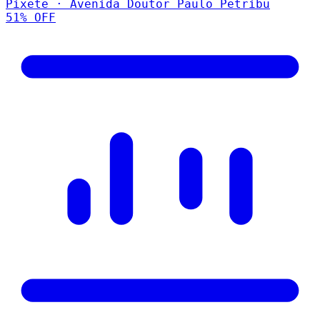
Pixete · Avenida Doutor Paulo Petribu
51
% OFF