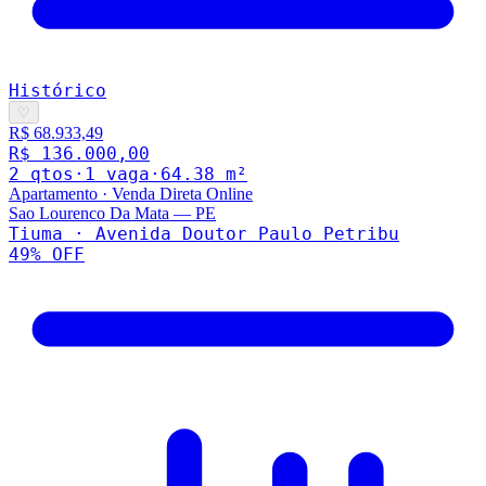
Histórico
♡
R$ 68.933,49
R$ 136.000,00
2
qto
s
·
1
vaga
·
64.38
m²
Apartamento
·
Venda Direta Online
Sao Lourenco Da Mata
—
PE
Tiuma · Avenida Doutor Paulo Petribu
49
% OFF