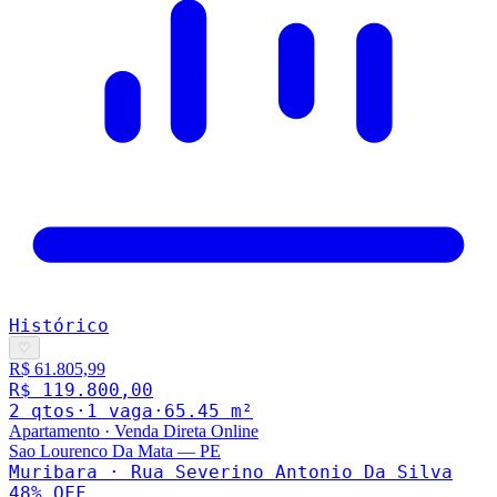
Histórico
♡
R$ 61.805,99
R$ 119.800,00
2
qto
s
·
1
vaga
·
65.45
m²
Apartamento
·
Venda Direta Online
Sao Lourenco Da Mata
—
PE
Muribara · Rua Severino Antonio Da Silva
48
% OFF