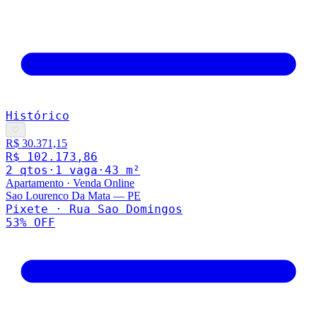
Histórico
♡
R$ 30.371,15
R$ 102.173,86
2
qto
s
·
1
vaga
·
43
m²
Apartamento
·
Venda Online
Sao Lourenco Da Mata
—
PE
Pixete · Rua Sao Domingos
53
% OFF