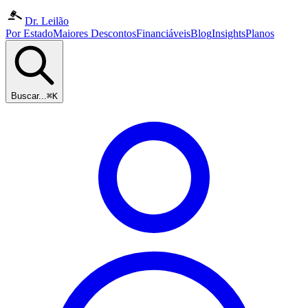
Dr. Leilão
Por Estado
Maiores Descontos
Financiáveis
Blog
Insights
Planos
Buscar...
⌘K