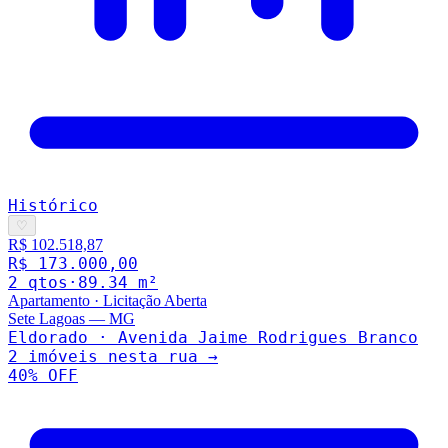
Histórico
♡
R$ 102.518,87
R$ 173.000,00
2
qto
s
·
89.34
m²
Apartamento
·
Licitação Aberta
Sete Lagoas
—
MG
Eldorado · Avenida Jaime Rodrigues Branco
2
imóveis nesta rua →
40
% OFF