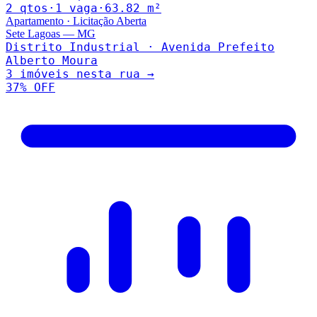
2
qto
s
·
1
vaga
·
63.82
m²
Apartamento
·
Licitação Aberta
Sete Lagoas
—
MG
Distrito Industrial · Avenida Prefeito
Alberto Moura
3
imóveis nesta rua →
37
% OFF