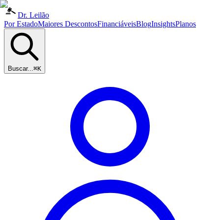
Dr. Leilão
Por Estado
Maiores Descontos
Financiáveis
Blog
Insights
Planos
Buscar...
⌘K