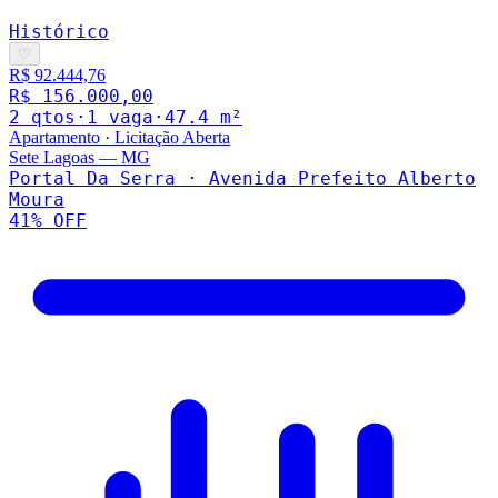
Histórico
♡
R$ 92.444,76
R$ 156.000,00
2
qto
s
·
1
vaga
·
47.4
m²
Apartamento
·
Licitação Aberta
Sete Lagoas
—
MG
Portal Da Serra · Avenida Prefeito Alberto
Moura
41
% OFF