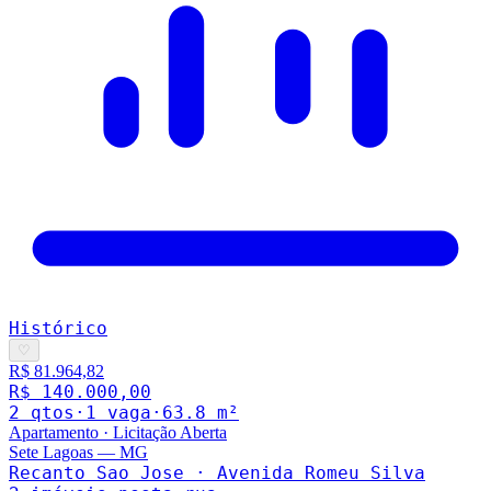
Histórico
♡
R$ 81.964,82
R$ 140.000,00
2
qto
s
·
1
vaga
·
63.8
m²
Apartamento
·
Licitação Aberta
Sete Lagoas
—
MG
Recanto Sao Jose · Avenida Romeu Silva