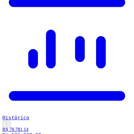
Histórico
♡
R$ 78.781,14