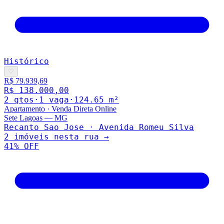
Histórico
♡
R$ 79.939,69
R$ 138.000,00
2
qto
s
·
1
vaga
·
124.65
m²
Apartamento
·
Venda Direta Online
Sete Lagoas
—
MG
Recanto Sao Jose · Avenida Romeu Silva
2
imóveis nesta rua →
41
% OFF