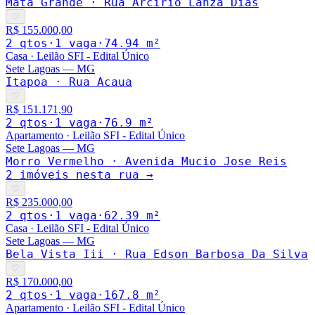
Mata Grande · Rua Arcirio Lanza Dias
♡
R$ 155.000,00
2
qto
s
·
1
vaga
·
74.94
m²
Casa
·
Leilão SFI - Edital Único
Sete Lagoas
—
MG
Itapoa · Rua Acaua
♡
R$ 151.171,90
2
qto
s
·
1
vaga
·
76.9
m²
Apartamento
·
Leilão SFI - Edital Único
Sete Lagoas
—
MG
Morro Vermelho · Avenida Mucio Jose Reis
2
imóveis nesta rua →
♡
R$ 235.000,00
2
qto
s
·
1
vaga
·
62.39
m²
Casa
·
Leilão SFI - Edital Único
Sete Lagoas
—
MG
Bela Vista Iii · Rua Edson Barbosa Da Silva
♡
R$ 170.000,00
2
qto
s
·
1
vaga
·
167.8
m²
Apartamento
·
Leilão SFI - Edital Único