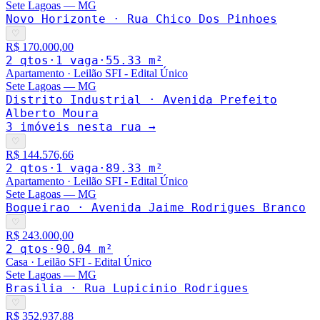
Sete Lagoas
—
MG
Novo Horizonte · Rua Chico Dos Pinhoes
♡
R$ 170.000,00
2
qto
s
·
1
vaga
·
55.33
m²
Apartamento
·
Leilão SFI - Edital Único
Sete Lagoas
—
MG
Distrito Industrial · Avenida Prefeito
Alberto Moura
3
imóveis nesta rua →
♡
R$ 144.576,66
2
qto
s
·
1
vaga
·
89.33
m²
Apartamento
·
Leilão SFI - Edital Único
Sete Lagoas
—
MG
Boqueirao · Avenida Jaime Rodrigues Branco
♡
R$ 243.000,00
2
qto
s
·
90.04
m²
Casa
·
Leilão SFI - Edital Único
Sete Lagoas
—
MG
Brasilia · Rua Lupicinio Rodrigues
♡
R$ 352.937,88