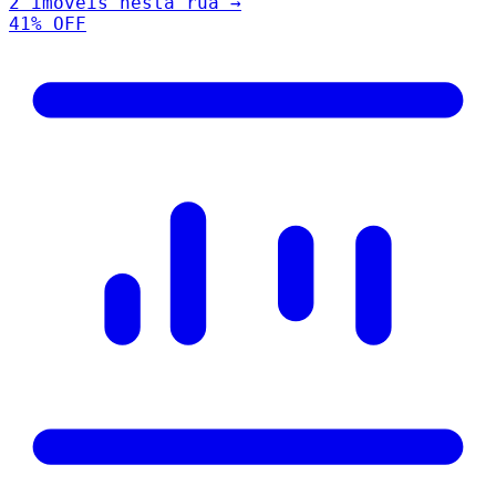
2
imóveis nesta rua →
41
% OFF