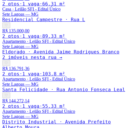
2
qto
s
·
1
vaga
·
66.31
m²
Casa
·
Leilão SFI - Edital Único
Sete Lagoas
—
MG
Residencial Campestre · Rua L
♡
R$ 135.000,00
2
qto
s
·
1
vaga
·
89.33
m²
Apartamento
·
Leilão SFI - Edital Único
Sete Lagoas
—
MG
Eldorado · Avenida Jaime Rodrigues Branco
2
imóveis nesta rua →
♡
R$ 136.791,36
2
qto
s
·
1
vaga
·
103.8
m²
Apartamento
·
Leilão SFI - Edital Único
Sete Lagoas
—
MG
Santa Felicidade · Rua Antonio Fonseca Leal
♡
R$ 144.272,14
2
qto
s
·
1
vaga
·
55.33
m²
Apartamento
·
Leilão SFI - Edital Único
Sete Lagoas
—
MG
Distrito Industrial · Avenida Prefeito
Alberto Moura