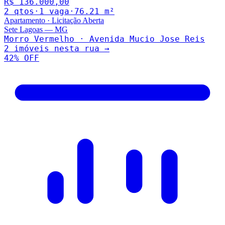
R$ 136.000,00
2
qto
s
·
1
vaga
·
76.21
m²
Apartamento
·
Licitação Aberta
Sete Lagoas
—
MG
Morro Vermelho · Avenida Mucio Jose Reis
2
imóveis nesta rua →
42
% OFF