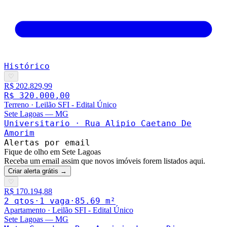
Histórico
♡
R$ 202.829,99
R$ 320.000,00
Terreno
·
Leilão SFI - Edital Único
Sete Lagoas
—
MG
Universitario · Rua Alipio Caetano De
Amorim
Alertas por email
Fique de olho em Sete Lagoas
Receba um email assim que novos imóveis forem listados aqui.
Criar alerta grátis →
♡
R$ 170.194,88
2
qto
s
·
1
vaga
·
85.69
m²
Apartamento
·
Leilão SFI - Edital Único
Sete Lagoas
—
MG