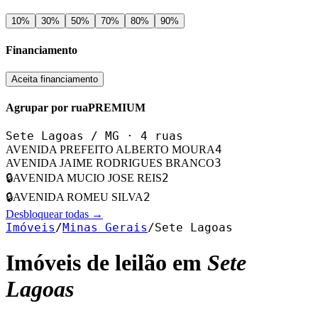
10
%
30
%
50
%
70
%
80
%
90
%
Financiamento
Aceita financiamento
Agrupar por rua
PREMIUM
Sete Lagoas
/
MG
·
4
ruas
4
AVENIDA PREFEITO ALBERTO MOURA
3
AVENIDA JAIME RODRIGUES BRANCO
2
🔒
AVENIDA MUCIO JOSE REIS
2
🔒
AVENIDA ROMEU SILVA
Desbloquear todas →
Imóveis
/
Minas Gerais
/
Sete Lagoas
Imóveis de leilão em
Sete
Lagoas