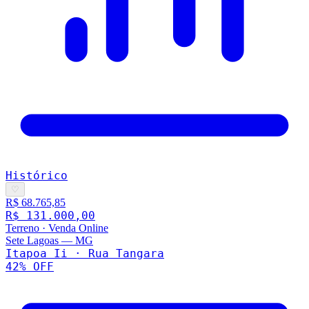
Histórico
♡
R$ 68.765,85
R$ 131.000,00
Terreno
·
Venda Online
Sete Lagoas
—
MG
Itapoa Ii · Rua Tangara
42
% OFF