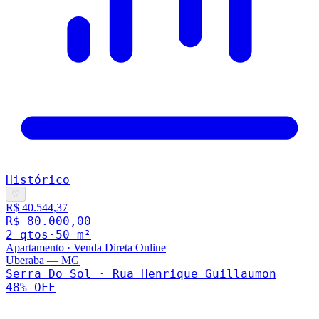
Histórico
♡
R$ 40.544,37
R$ 80.000,00
2
qto
s
·
50
m²
Apartamento
·
Venda Direta Online
Uberaba
—
MG
Serra Do Sol · Rua Henrique Guillaumon
48
% OFF