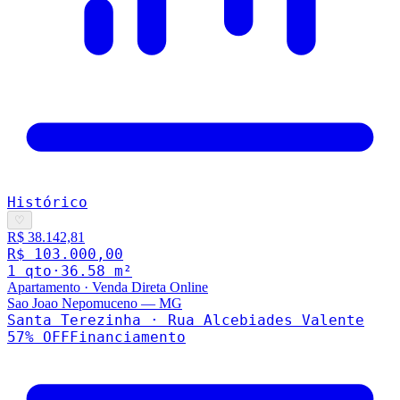
Histórico
♡
R$ 38.142,81
R$ 103.000,00
1
qto
·
36.58
m²
Apartamento
·
Venda Direta Online
Sao Joao Nepomuceno
—
MG
Santa Terezinha · Rua Alcebiades Valente
57
% OFF
Financiamento