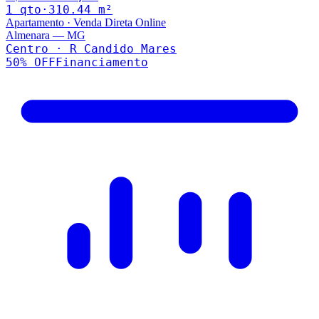
1
qto
·
310.44
m²
Apartamento
·
Venda Direta Online
Almenara
—
MG
Centro · R Candido Mares
50
% OFF
Financiamento