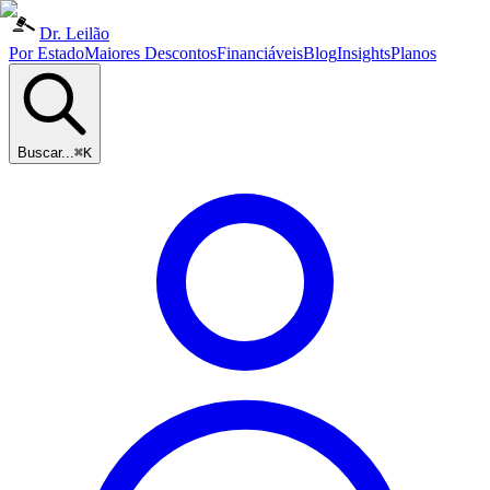
Dr. Leilão
Por Estado
Maiores Descontos
Financiáveis
Blog
Insights
Planos
Buscar...
⌘K