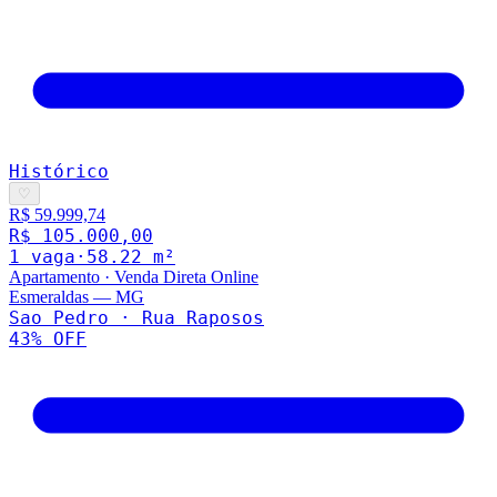
Histórico
♡
R$ 59.999,74
R$ 105.000,00
1
vaga
·
58.22
m²
Apartamento
·
Venda Direta Online
Esmeraldas
—
MG
Sao Pedro · Rua Raposos
43
% OFF