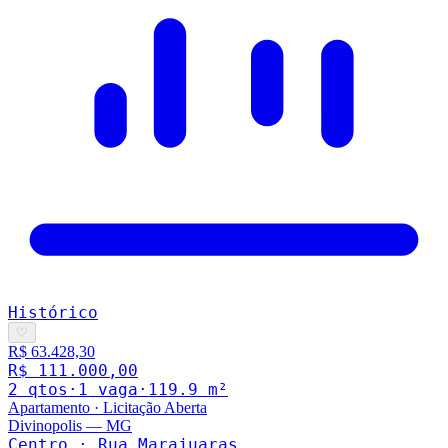
Histórico
♡
R$ 63.428,30
R$ 111.000,00
2
qto
s
·
1
vaga
·
119.9
m²
Apartamento
·
Licitação Aberta
Divinopolis
—
MG
Centro · Rua Marajuaras