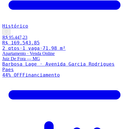
Histórico
♡
R$ 95.447,23
R$ 169.543,85
2
qto
s
·
1
vaga
·
71.98
m²
Apartamento
·
Venda Online
Juiz De Fora
—
MG
Barbosa Lage · Avenida Garcia Rodrigues
Paes
44
% OFF
Financiamento