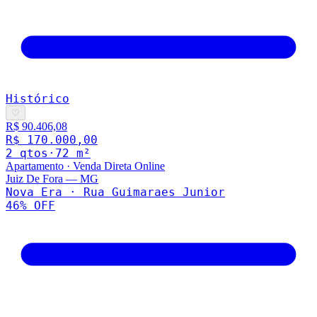
Histórico
♡
R$ 90.406,08
R$ 170.000,00
2
qto
s
·
72
m²
Apartamento
·
Venda Direta Online
Juiz De Fora
—
MG
Nova Era · Rua Guimaraes Junior
46
% OFF