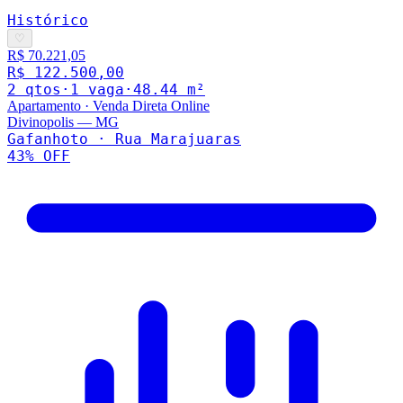
Histórico
♡
R$ 70.221,05
R$ 122.500,00
2
qto
s
·
1
vaga
·
48.44
m²
Apartamento
·
Venda Direta Online
Divinopolis
—
MG
Gafanhoto · Rua Marajuaras
43
% OFF