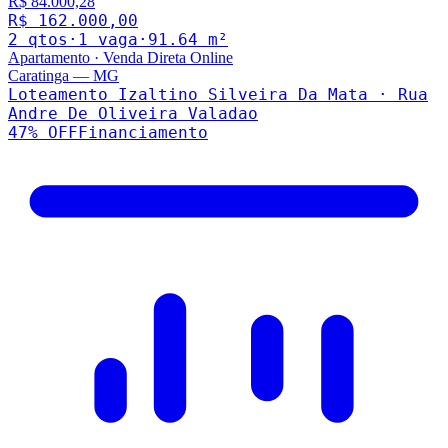
R$ 84.000,28
R$ 162.000,00
2
qto
s
·
1
vaga
·
91.64
m²
Apartamento
·
Venda Direta Online
Caratinga
—
MG
Loteamento Izaltino Silveira Da Mata · Rua
Andre De Oliveira Valadao
47
% OFF
Financiamento