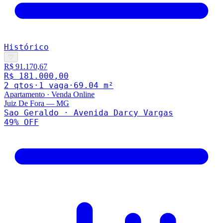
Histórico
♡
R$ 91.170,67
R$ 181.000,00
2
qto
s
·
1
vaga
·
69.04
m²
Apartamento
·
Venda Online
Juiz De Fora
—
MG
Sao Geraldo · Avenida Darcy Vargas
49
% OFF