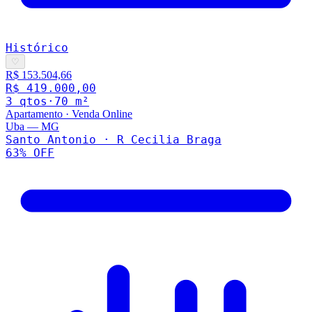
Histórico
♡
R$ 153.504,66
R$ 419.000,00
3
qto
s
·
70
m²
Apartamento
·
Venda Online
Uba
—
MG
Santo Antonio · R Cecilia Braga
63
% OFF