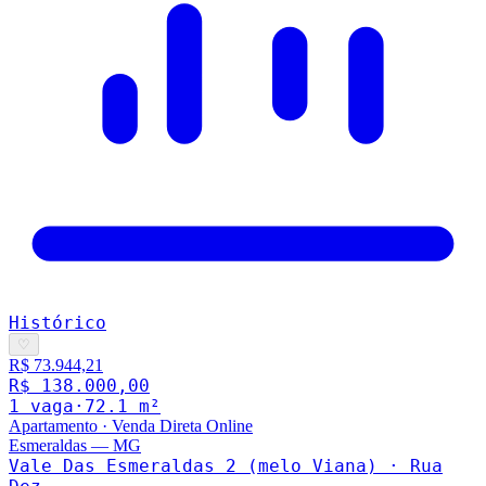
Histórico
♡
R$ 73.944,21
R$ 138.000,00
1
vaga
·
72.1
m²
Apartamento
·
Venda Direta Online
Esmeraldas
—
MG
Vale Das Esmeraldas 2 (melo Viana) · Rua