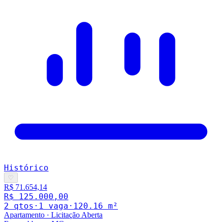
Histórico
♡
R$ 71.654,14
R$ 125.000,00
2
qto
s
·
1
vaga
·
120.16
m²
Apartamento
·
Licitação Aberta