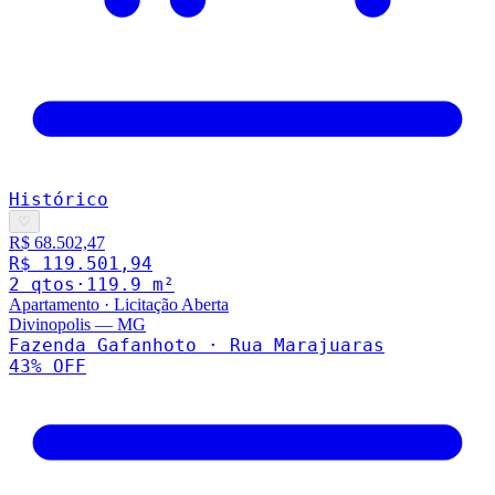
Histórico
♡
R$ 68.502,47
R$ 119.501,94
2
qto
s
·
119.9
m²
Apartamento
·
Licitação Aberta
Divinopolis
—
MG
Fazenda Gafanhoto · Rua Marajuaras
43
% OFF