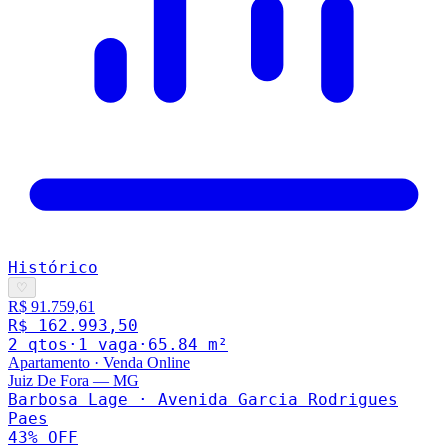
Histórico
♡
R$ 91.759,61
R$ 162.993,50
2
qto
s
·
1
vaga
·
65.84
m²
Apartamento
·
Venda Online
Juiz De Fora
—
MG
Barbosa Lage · Avenida Garcia Rodrigues
Paes
43
% OFF