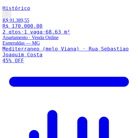
Histórico
♡
R$ 91.389,55
R$ 170.000,00
2
qto
s
·
1
vaga
·
68.63
m²
Apartamento
·
Venda Online
Esmeraldas
—
MG
Mediterraneo (melo Viana) · Rua Sebastiao
Joaquim Costa
45
% OFF