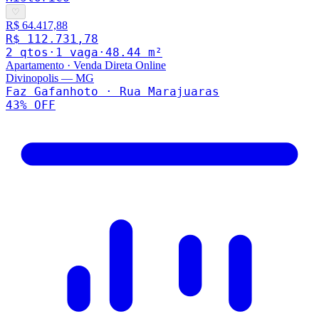
♡
R$ 64.417,88
R$ 112.731,78
2
qto
s
·
1
vaga
·
48.44
m²
Apartamento
·
Venda Direta Online
Divinopolis
—
MG
Faz Gafanhoto · Rua Marajuaras
43
% OFF