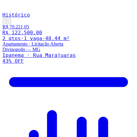
Histórico
♡
R$ 70.221,05
R$ 122.500,00
2
qto
s
·
1
vaga
·
48.44
m²
Apartamento
·
Licitação Aberta
Divinopolis
—
MG
Ipanema · Rua Marajuaras
43
% OFF