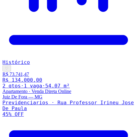
Histórico
♡
R$ 73.741,47
R$ 134.000,00
2
qto
s
·
1
vaga
·
54.07
m²
Apartamento
·
Venda Direta Online
Juiz De Fora
—
MG
Previdenciarios · Rua Professor Irineu Jose
De Paula
45
% OFF