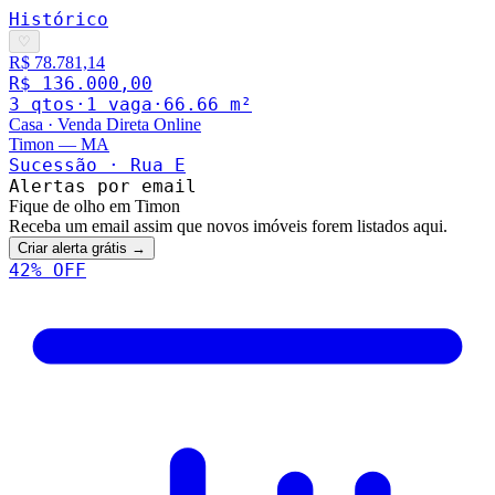
Histórico
♡
R$ 78.781,14
R$ 136.000,00
3
qto
s
·
1
vaga
·
66.66
m²
Casa
·
Venda Direta Online
Timon
—
MA
Sucessão · Rua E
Alertas por email
Fique de olho em Timon
Receba um email assim que novos imóveis forem listados aqui.
Criar alerta grátis →
42
% OFF