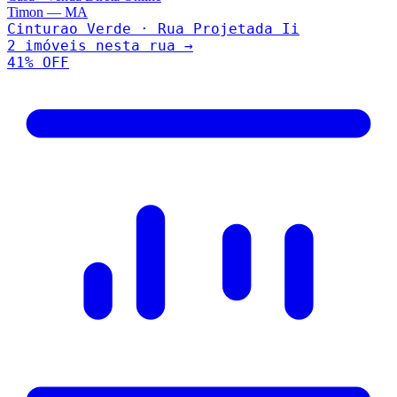
Timon
—
MA
Cinturao Verde · Rua Projetada Ii
2
imóveis nesta rua →
41
% OFF