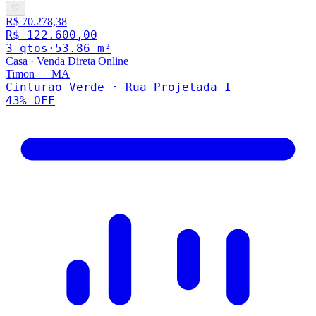
♡
R$ 70.278,38
R$ 122.600,00
3
qto
s
·
53.86
m²
Casa
·
Venda Direta Online
Timon
—
MA
Cinturao Verde · Rua Projetada I
43
% OFF