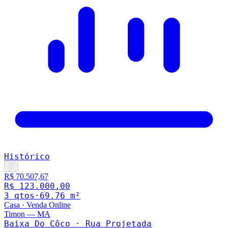
Histórico
♡
R$ 70.507,67
R$ 123.000,00
3
qto
s
·
69.76
m²
Casa
·
Venda Online
Timon
—
MA
Baixa Do Côco · Rua Projetada