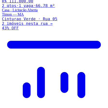
R$ 111.800,00
2
qto
s
·
1
vaga
·
66.78
m²
Casa
·
Licitação Aberta
Timon
—
MA
Cinturao Verde · Rua 05
2
imóveis nesta rua →
43
% OFF