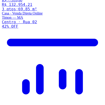
R$ 77.016,80
R$ 132.954,21
3
qto
s
·
69.85
m²
Casa
·
Venda Direta Online
Timon
—
MA
Centro · Rua 02
42
% OFF