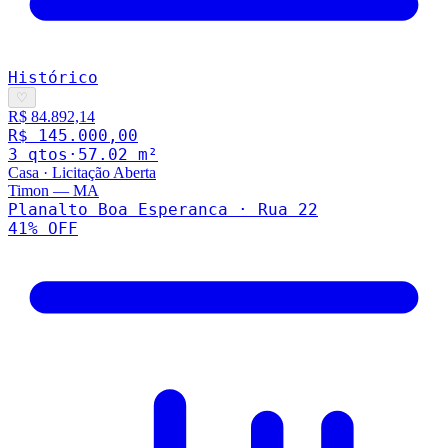
Histórico
♡
R$ 84.892,14
R$ 145.000,00
3
qto
s
·
57.02
m²
Casa
·
Licitação Aberta
Timon
—
MA
Planalto Boa Esperanca · Rua 22
41
% OFF