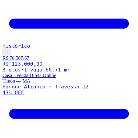
Histórico
♡
R$ 70.507,67
R$ 123.000,00
3
qto
s
·
1
vaga
·
60.71
m²
Casa
·
Venda Direta Online
Timon
—
MA
Parque Alianca · Travessa 12
43
% OFF