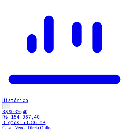
Histórico
♡
R$ 90.376,40
R$ 154.367,40
3
qto
s
·
53.86
m²
Casa
·
Venda Direta Online