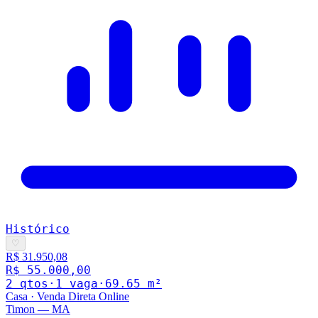
Histórico
♡
R$ 31.950,08
R$ 55.000,00
2
qto
s
·
1
vaga
·
69.65
m²
Casa
·
Venda Direta Online
Timon
—
MA