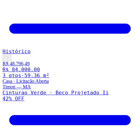
Histórico
♡
R$ 48.796,49
R$ 84.000,00
3
qto
s
·
59.36
m²
Casa
·
Licitação Aberta
Timon
—
MA
Cinturao Verde · Beco Projetado Ii
42
% OFF