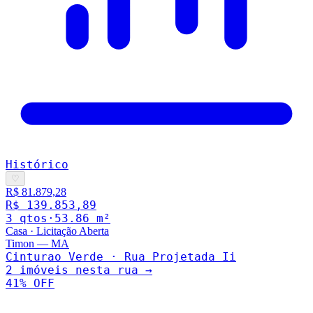
Histórico
♡
R$ 81.879,28
R$ 139.853,89
3
qto
s
·
53.86
m²
Casa
·
Licitação Aberta
Timon
—
MA
Cinturao Verde · Rua Projetada Ii
2
imóveis nesta rua →
41
% OFF