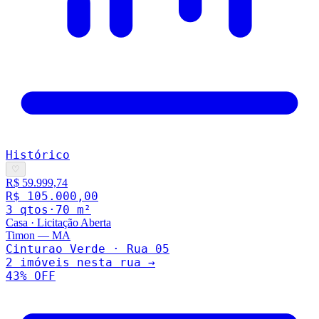
Histórico
♡
R$ 59.999,74
R$ 105.000,00
3
qto
s
·
70
m²
Casa
·
Licitação Aberta
Timon
—
MA
Cinturao Verde · Rua 05
2
imóveis nesta rua →
43
% OFF