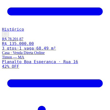
Histórico
♡
R$ 78.201,87
R$ 135.000,00
3
qto
s
·
1
vaga
·
68.49
m²
Casa
·
Venda Direta Online
Timon
—
MA
Planalto Boa Esperanca · Rua 16
42
% OFF