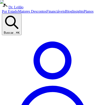
Dr. Leilão
Por Estado
Maiores Descontos
Financiáveis
Blog
Insights
Planos
Buscar...
⌘K