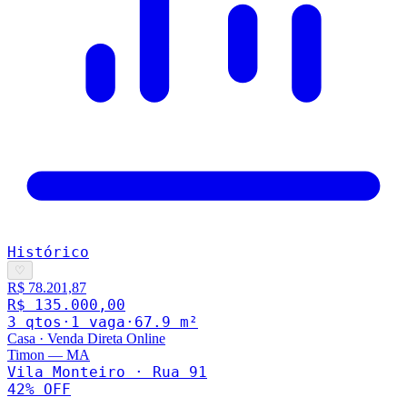
Histórico
♡
R$ 78.201,87
R$ 135.000,00
3
qto
s
·
1
vaga
·
67.9
m²
Casa
·
Venda Direta Online
Timon
—
MA
Vila Monteiro · Rua 91
42
% OFF