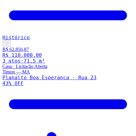
Histórico
♡
R$ 62.856,87
R$ 110.000,00
3
qto
s
·
71.5
m²
Casa
·
Licitação Aberta
Timon
—
MA
Planalto Boa Esperanca · Rua 23
43
% OFF