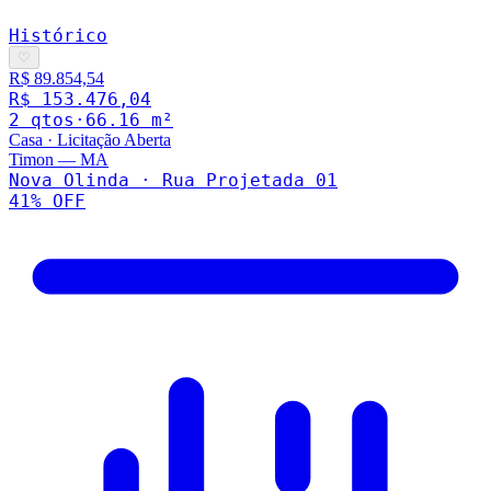
Histórico
♡
R$ 89.854,54
R$ 153.476,04
2
qto
s
·
66.16
m²
Casa
·
Licitação Aberta
Timon
—
MA
Nova Olinda · Rua Projetada 01
41
% OFF