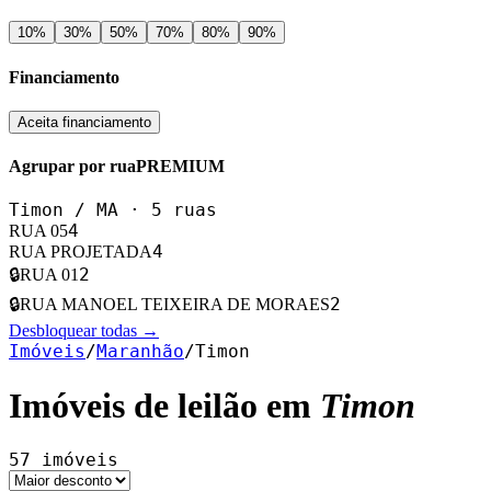
10
%
30
%
50
%
70
%
80
%
90
%
Financiamento
Aceita financiamento
Agrupar por rua
PREMIUM
Timon
/
MA
·
5
ruas
4
RUA 05
4
RUA PROJETADA
2
🔒
RUA 01
2
🔒
RUA MANOEL TEIXEIRA DE MORAES
Desbloquear todas →
Imóveis
/
Maranhão
/
Timon
Imóveis de leilão em
Timon
57
imóveis