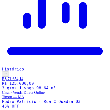
Histórico
♡
R$ 71.654,14
R$ 125.000,00
3
qto
s
·
1
vaga
·
98.64
m²
Casa
·
Venda Direta Online
Timon
—
MA
Pedro Patricio · Rua C Quadra 03
43
% OFF