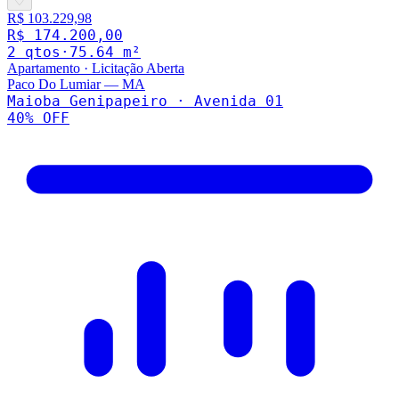
♡
R$ 103.229,98
R$ 174.200,00
2
qto
s
·
75.64
m²
Apartamento
·
Licitação Aberta
Paco Do Lumiar
—
MA
Maioba Genipapeiro · Avenida 01
40
% OFF