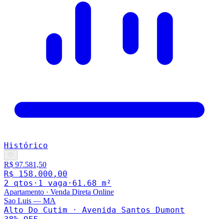
Histórico
♡
R$ 97.581,50
R$ 158.000,00
2
qto
s
·
1
vaga
·
61.68
m²
Apartamento
·
Venda Direta Online
Sao Luis
—
MA
Alto Do Cutim · Avenida Santos Dumont