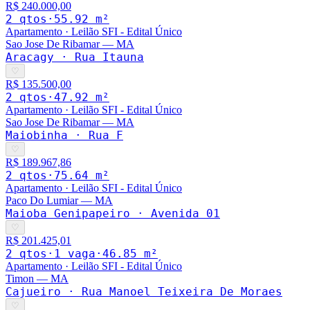
R$ 240.000,00
2
qto
s
·
55.92
m²
Apartamento
·
Leilão SFI - Edital Único
Sao Jose De Ribamar
—
MA
Aracagy · Rua Itauna
♡
R$ 135.500,00
2
qto
s
·
47.92
m²
Apartamento
·
Leilão SFI - Edital Único
Sao Jose De Ribamar
—
MA
Maiobinha · Rua F
♡
R$ 189.967,86
2
qto
s
·
75.64
m²
Apartamento
·
Leilão SFI - Edital Único
Paco Do Lumiar
—
MA
Maioba Genipapeiro · Avenida 01
♡
R$ 201.425,01
2
qto
s
·
1
vaga
·
46.85
m²
Apartamento
·
Leilão SFI - Edital Único
Timon
—
MA
Cajueiro · Rua Manoel Teixeira De Moraes
♡