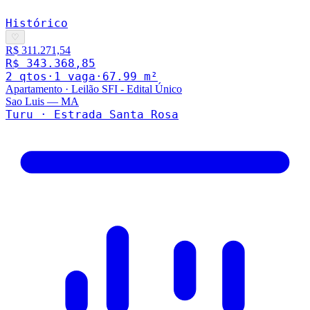
Histórico
♡
R$ 311.271,54
R$ 343.368,85
2
qto
s
·
1
vaga
·
67.99
m²
Apartamento
·
Leilão SFI - Edital Único
Sao Luis
—
MA
Turu · Estrada Santa Rosa