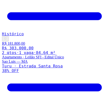
Histórico
♡
R$ 181.800,00
R$ 303.000,00
2
qto
s
·
1
vaga
·
84.64
m²
Apartamento
·
Leilão SFI - Edital Único
Sao Luis
—
MA
Turu · Estrada Santa Rosa
38
% OFF