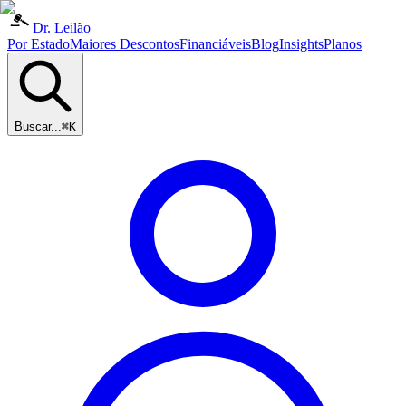
Dr. Leilão
Por Estado
Maiores Descontos
Financiáveis
Blog
Insights
Planos
Buscar...
⌘K