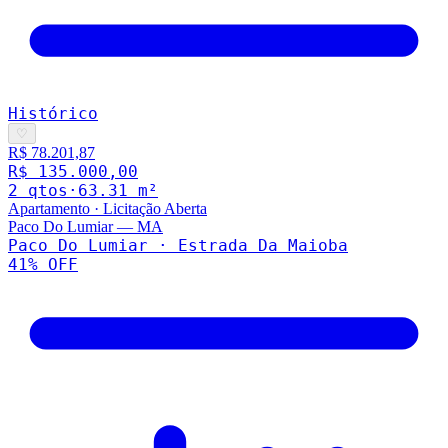
Histórico
♡
R$ 78.201,87
R$ 135.000,00
2
qto
s
·
63.31
m²
Apartamento
·
Licitação Aberta
Paco Do Lumiar
—
MA
Paco Do Lumiar · Estrada Da Maioba
41
% OFF