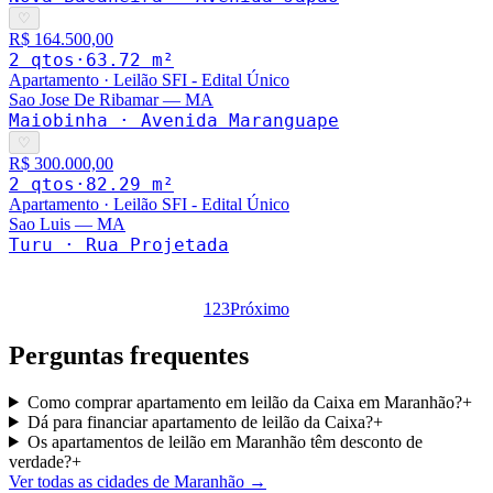
♡
R$ 164.500,00
2
qto
s
·
63.72
m²
Apartamento
·
Leilão SFI - Edital Único
Sao Jose De Ribamar
—
MA
Maiobinha · Avenida Maranguape
♡
R$ 300.000,00
2
qto
s
·
82.29
m²
Apartamento
·
Leilão SFI - Edital Único
Sao Luis
—
MA
Turu · Rua Projetada
1
2
3
Próximo
Perguntas frequentes
Como comprar apartamento em leilão da Caixa em Maranhão?
+
Dá para financiar apartamento de leilão da Caixa?
+
Os apartamentos de leilão em Maranhão têm desconto de
verdade?
+
Ver todas as cidades de Maranhão
→