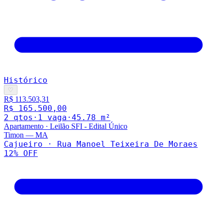
Histórico
♡
R$ 113.503,31
R$ 165.500,00
2
qto
s
·
1
vaga
·
45.78
m²
Apartamento
·
Leilão SFI - Edital Único
Timon
—
MA
Cajueiro · Rua Manoel Teixeira De Moraes
12
% OFF