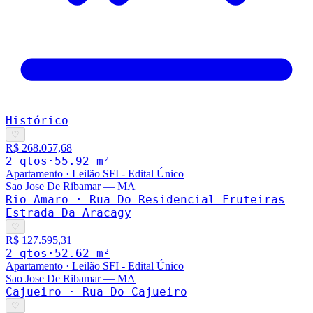
Histórico
♡
R$ 268.057,68
2
qto
s
·
55.92
m²
Apartamento
·
Leilão SFI - Edital Único
Sao Jose De Ribamar
—
MA
Rio Amaro · Rua Do Residencial Fruteiras
Estrada Da Aracagy
♡
R$ 127.595,31
2
qto
s
·
52.62
m²
Apartamento
·
Leilão SFI - Edital Único
Sao Jose De Ribamar
—
MA
Cajueiro · Rua Do Cajueiro
♡