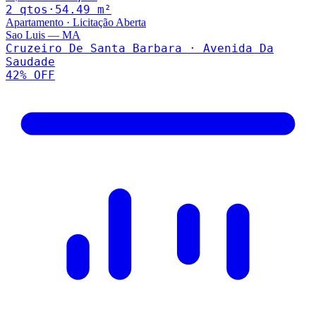
2
qto
s
·
54.49
m²
Apartamento
·
Licitação Aberta
Sao Luis
—
MA
Cruzeiro De Santa Barbara · Avenida Da
Saudade
42
% OFF