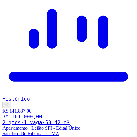
Histórico
♡
R$ 141.887,00
R$ 161.000,00
2
qto
s
·
1
vaga
·
50.42
m²
Apartamento
·
Leilão SFI - Edital Único
Sao Jose De Ribamar
—
MA