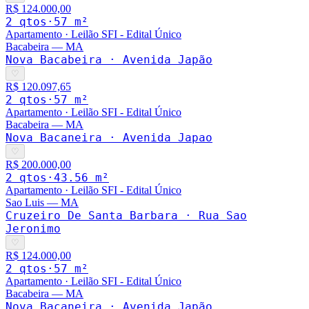
R$ 124.000,00
2
qto
s
·
57
m²
Apartamento
·
Leilão SFI - Edital Único
Bacabeira
—
MA
Nova Bacabeira · Avenida Japão
♡
R$ 120.097,65
2
qto
s
·
57
m²
Apartamento
·
Leilão SFI - Edital Único
Bacabeira
—
MA
Nova Bacaneira · Avenida Japao
♡
R$ 200.000,00
2
qto
s
·
43.56
m²
Apartamento
·
Leilão SFI - Edital Único
Sao Luis
—
MA
Cruzeiro De Santa Barbara · Rua Sao
Jeronimo
♡
R$ 124.000,00
2
qto
s
·
57
m²
Apartamento
·
Leilão SFI - Edital Único
Bacabeira
—
MA
Nova Bacaneira · Avenida Japão