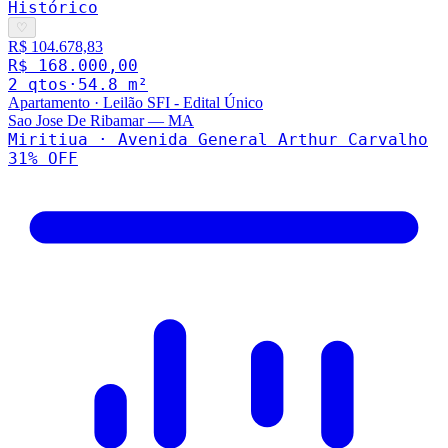
Histórico
♡
R$ 104.678,83
R$ 168.000,00
2
qto
s
·
54.8
m²
Apartamento
·
Leilão SFI - Edital Único
Sao Jose De Ribamar
—
MA
Miritiua · Avenida General Arthur Carvalho
31
% OFF