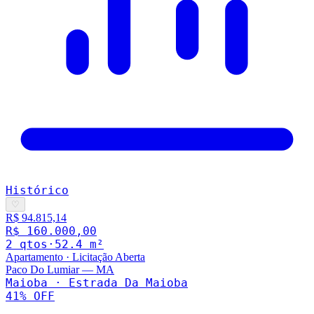
Histórico
♡
R$ 94.815,14
R$ 160.000,00
2
qto
s
·
52.4
m²
Apartamento
·
Licitação Aberta
Paco Do Lumiar
—
MA
Maioba · Estrada Da Maioba
41
% OFF