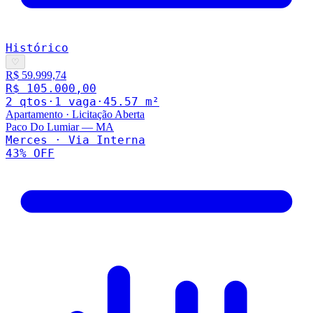
Histórico
♡
R$ 59.999,74
R$ 105.000,00
2
qto
s
·
1
vaga
·
45.57
m²
Apartamento
·
Licitação Aberta
Paco Do Lumiar
—
MA
Merces · Via Interna
43
% OFF