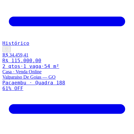
Histórico
♡
R$ 34.459,41
R$ 115.000,00
2
qto
s
·
1
vaga
·
54
m²
Casa
·
Venda Online
Valparaiso De Goias
—
GO
Pacaembu · Quadra 188
61
% OFF