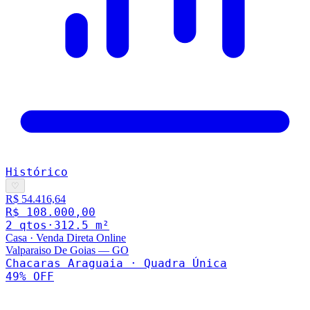
Histórico
♡
R$ 54.416,64
R$ 108.000,00
2
qto
s
·
312.5
m²
Casa
·
Venda Direta Online
Valparaiso De Goias
—
GO
Chacaras Araguaia · Quadra Única
49
% OFF