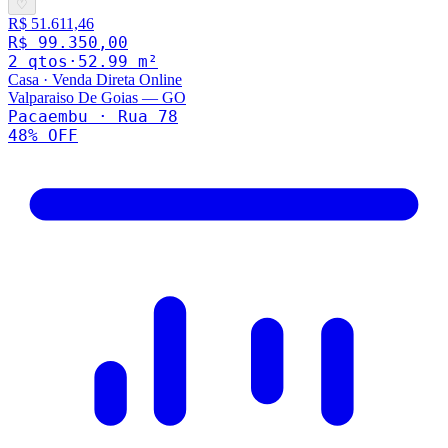
♡
R$ 51.611,46
R$ 99.350,00
2
qto
s
·
52.99
m²
Casa
·
Venda Direta Online
Valparaiso De Goias
—
GO
Pacaembu · Rua 78
48
% OFF