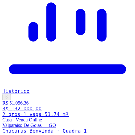
Histórico
♡
R$ 51.056,36
R$ 132.000,00
2
qto
s
·
1
vaga
·
53.74
m²
Casa
·
Venda Online
Valparaiso De Goias
—
GO
Chacaras Benvinda · Quadra 1