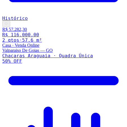
Histórico
♡
R$ 57.282,30
R$ 116.000,00
2
qto
s
·
57.6
m²
Casa
·
Venda Online
Valparaiso De Goias
—
GO
Chacaras Araguaia · Quadra Única
50
% OFF