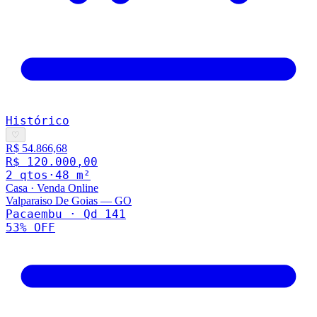
Histórico
♡
R$ 54.866,68
R$ 120.000,00
2
qto
s
·
48
m²
Casa
·
Venda Online
Valparaiso De Goias
—
GO
Pacaembu · Qd 141
53
% OFF