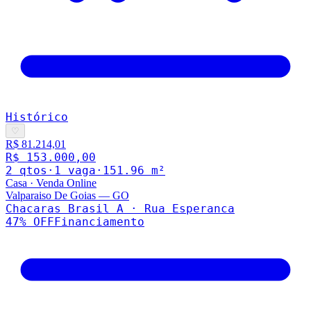
Histórico
♡
R$ 81.214,01
R$ 153.000,00
2
qto
s
·
1
vaga
·
151.96
m²
Casa
·
Venda Online
Valparaiso De Goias
—
GO
Chacaras Brasil A · Rua Esperanca
47
% OFF
Financiamento