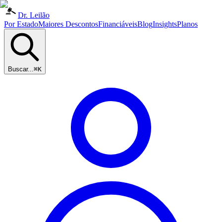
Dr. Leilão
Por Estado
Maiores Descontos
Financiáveis
Blog
Insights
Planos
Buscar...
⌘K