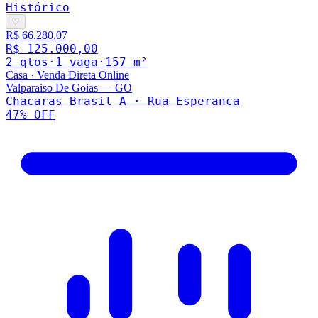
Histórico
♡
R$ 66.280,07
R$ 125.000,00
2
qto
s
·
1
vaga
·
157
m²
Casa
·
Venda Direta Online
Valparaiso De Goias
—
GO
Chacaras Brasil A · Rua Esperanca
47
% OFF