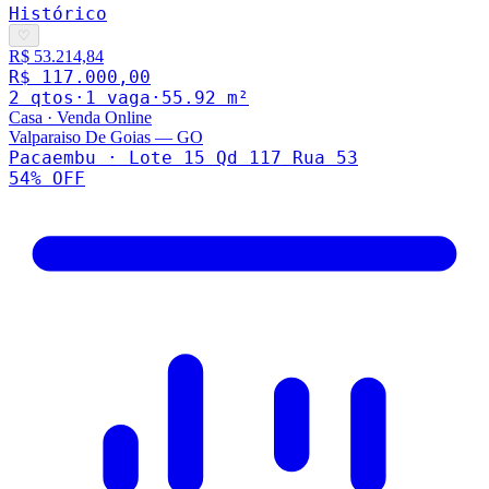
Histórico
♡
R$ 53.214,84
R$ 117.000,00
2
qto
s
·
1
vaga
·
55.92
m²
Casa
·
Venda Online
Valparaiso De Goias
—
GO
Pacaembu · Lote 15 Qd 117 Rua 53
54
% OFF