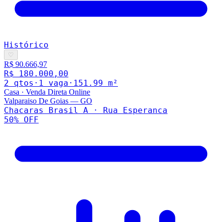
Histórico
♡
R$ 90.666,97
R$ 180.000,00
2
qto
s
·
1
vaga
·
151.99
m²
Casa
·
Venda Direta Online
Valparaiso De Goias
—
GO
Chacaras Brasil A · Rua Esperanca
50
% OFF