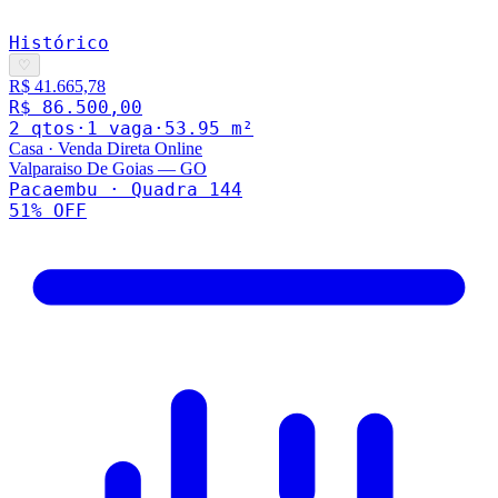
Histórico
♡
R$ 41.665,78
R$ 86.500,00
2
qto
s
·
1
vaga
·
53.95
m²
Casa
·
Venda Direta Online
Valparaiso De Goias
—
GO
Pacaembu · Quadra 144
51
% OFF