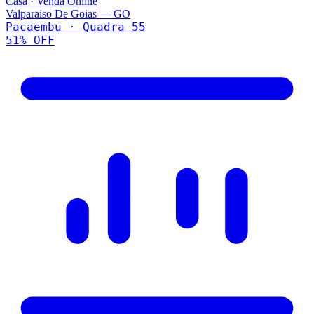
Casa
·
Venda Online
Valparaiso De Goias
—
GO
Pacaembu · Quadra 55
51
% OFF