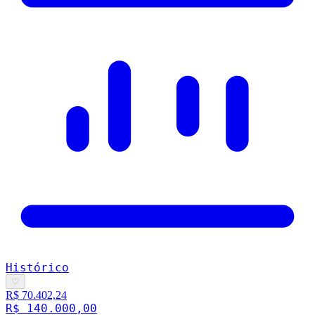
Histórico
♡
R$ 70.402,24
R$ 140.000,00