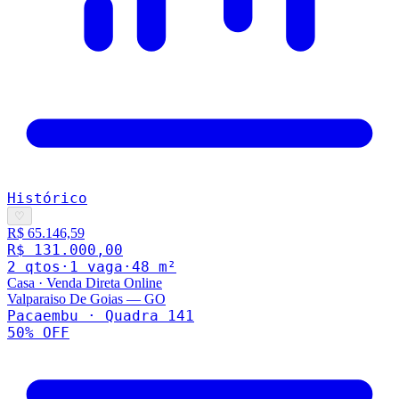
Histórico
♡
R$ 65.146,59
R$ 131.000,00
2
qto
s
·
1
vaga
·
48
m²
Casa
·
Venda Direta Online
Valparaiso De Goias
—
GO
Pacaembu · Quadra 141
50
% OFF