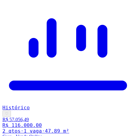
Histórico
♡
R$ 57.056,49
R$ 116.000,00
2
qto
s
·
1
vaga
·
47.89
m²