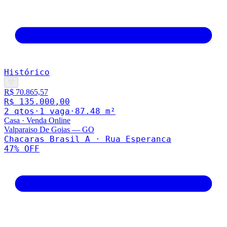
Histórico
♡
R$ 70.865,57
R$ 135.000,00
2
qto
s
·
1
vaga
·
87.48
m²
Casa
·
Venda Online
Valparaiso De Goias
—
GO
Chacaras Brasil A · Rua Esperanca
47
% OFF