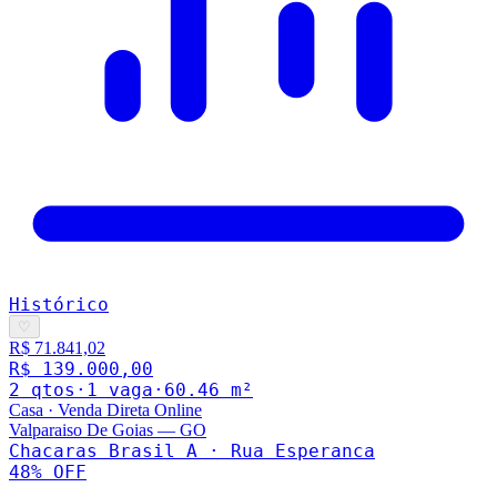
Histórico
♡
R$ 71.841,02
R$ 139.000,00
2
qto
s
·
1
vaga
·
60.46
m²
Casa
·
Venda Direta Online
Valparaiso De Goias
—
GO
Chacaras Brasil A · Rua Esperanca
48
% OFF