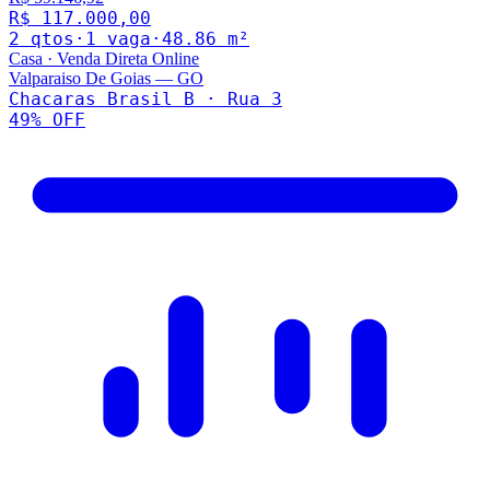
R$ 117.000,00
2
qto
s
·
1
vaga
·
48.86
m²
Casa
·
Venda Direta Online
Valparaiso De Goias
—
GO
Chacaras Brasil B · Rua 3
49
% OFF