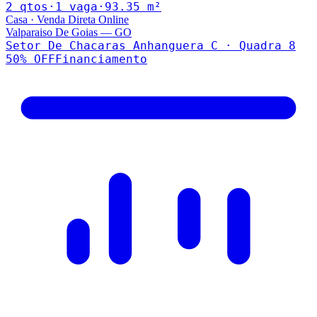
2
qto
s
·
1
vaga
·
93.35
m²
Casa
·
Venda Direta Online
Valparaiso De Goias
—
GO
Setor De Chacaras Anhanguera C · Quadra 8
50
% OFF
Financiamento