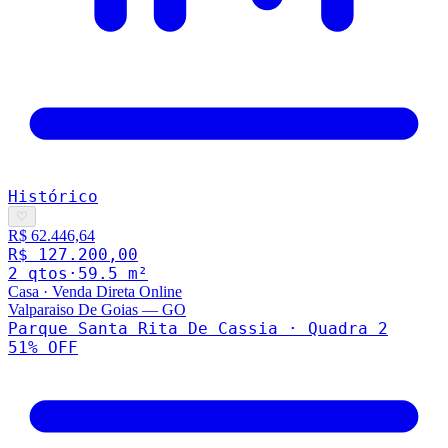
Histórico
♡
R$ 62.446,64
R$ 127.200,00
2
qto
s
·
59.5
m²
Casa
·
Venda Direta Online
Valparaiso De Goias
—
GO
Parque Santa Rita De Cassia · Quadra 2
51
% OFF