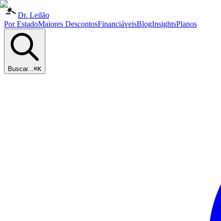
Dr. Leilão
Por Estado
Maiores Descontos
Financiáveis
Blog
Insights
Planos
Buscar...
⌘K