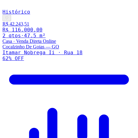
Histórico
♡
R$ 42.243,51
R$ 116.000,00
2
qto
s
·
47.5
m²
Casa
·
Venda Direta Online
Cocalzinho De Goias
—
GO
Itamar Nobrega Ii · Rua 18
62
% OFF