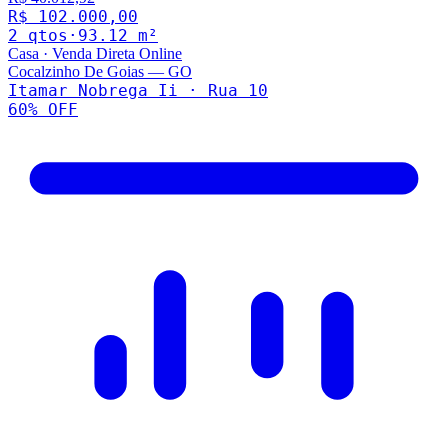
R$ 102.000,00
2
qto
s
·
93.12
m²
Casa
·
Venda Direta Online
Cocalzinho De Goias
—
GO
Itamar Nobrega Ii · Rua 10
60
% OFF