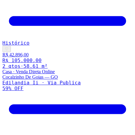
Histórico
♡
R$ 42.896,00
R$ 105.000,00
2
qto
s
·
58.61
m²
Casa
·
Venda Direta Online
Cocalzinho De Goias
—
GO
Edilandia Ii · Via Publica
59
% OFF