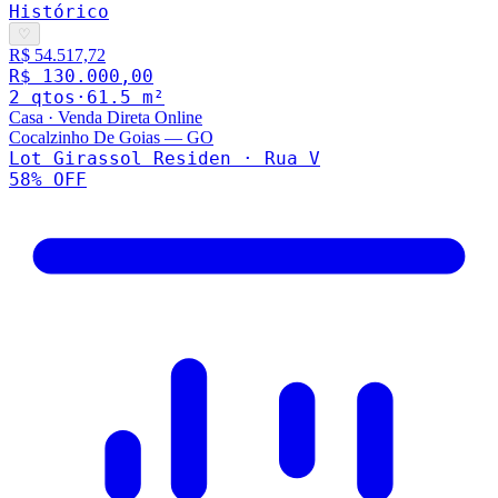
Histórico
♡
R$ 54.517,72
R$ 130.000,00
2
qto
s
·
61.5
m²
Casa
·
Venda Direta Online
Cocalzinho De Goias
—
GO
Lot Girassol Residen · Rua V
58
% OFF