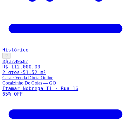
Histórico
♡
R$ 37.496,87
R$ 112.000,00
2
qto
s
·
51.52
m²
Casa
·
Venda Direta Online
Cocalzinho De Goias
—
GO
Itamar Nobrega Ii · Rua 16
65
% OFF