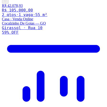
♡
R$ 42.078,93
R$ 105.000,00
2
qto
s
·
1
vaga
·
55
m²
Casa
·
Venda Online
Cocalzinho De Goias
—
GO
Girassol · Rua 10
59
% OFF