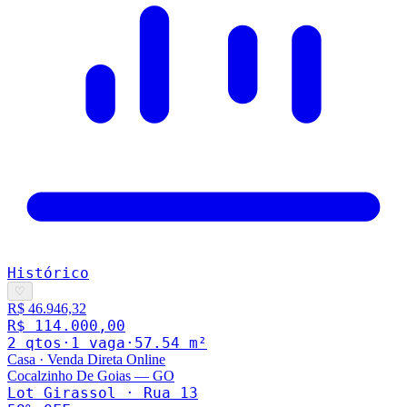
Histórico
♡
R$ 46.946,32
R$ 114.000,00
2
qto
s
·
1
vaga
·
57.54
m²
Casa
·
Venda Direta Online
Cocalzinho De Goias
—
GO
Lot Girassol · Rua 13