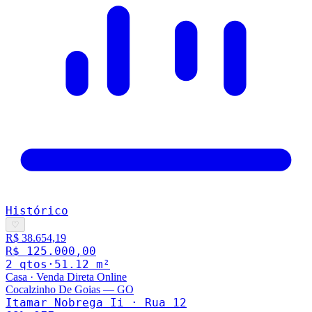
Histórico
♡
R$ 38.654,19
R$ 125.000,00
2
qto
s
·
51.12
m²
Casa
·
Venda Direta Online
Cocalzinho De Goias
—
GO
Itamar Nobrega Ii · Rua 12