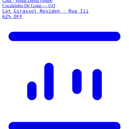
Casa
·
Venda Direta Online
Cocalzinho De Goias
—
GO
Lot Girassol Residen · Rua Iii
62
% OFF