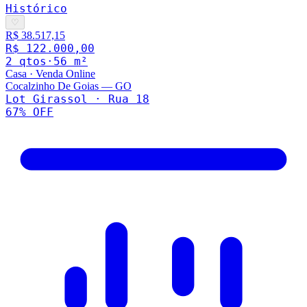
Histórico
♡
R$ 38.517,15
R$ 122.000,00
2
qto
s
·
56
m²
Casa
·
Venda Online
Cocalzinho De Goias
—
GO
Lot Girassol · Rua 18
67
% OFF