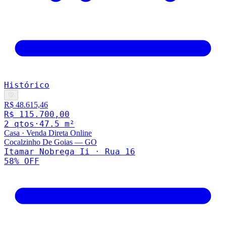
Histórico
♡
R$ 48.615,46
R$ 115.700,00
2
qto
s
·
47.5
m²
Casa
·
Venda Direta Online
Cocalzinho De Goias
—
GO
Itamar Nobrega Ii · Rua 16
58
% OFF