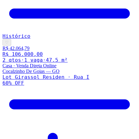
Histórico
♡
R$ 42.064,79
R$ 106.000,00
2
qto
s
·
1
vaga
·
47.5
m²
Casa
·
Venda Direta Online
Cocalzinho De Goias
—
GO
Lot Girassol Residen · Rua I
60
% OFF