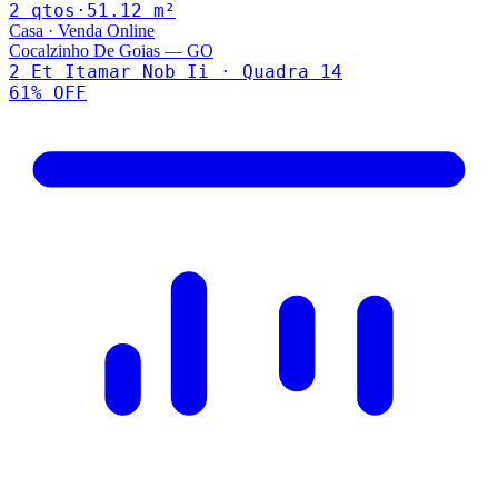
2
qto
s
·
51.12
m²
Casa
·
Venda Online
Cocalzinho De Goias
—
GO
2 Et Itamar Nob Ii · Quadra 14
61
% OFF