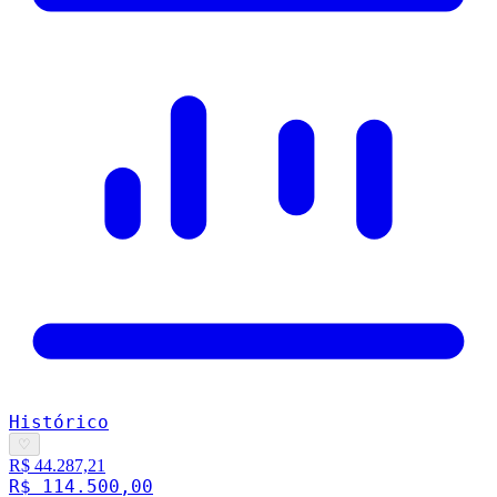
Histórico
♡
R$ 44.287,21
R$ 114.500,00