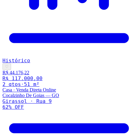
Histórico
♡
R$ 44.176,22
R$ 117.000,00
2
qto
s
·
51
m²
Casa
·
Venda Direta Online
Cocalzinho De Goias
—
GO
Girassol · Rua 9
62
% OFF