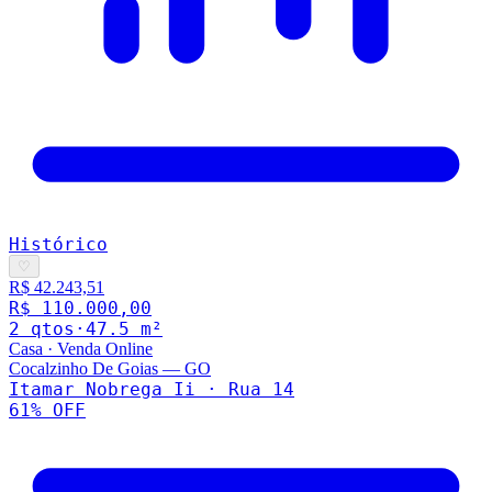
Histórico
♡
R$ 42.243,51
R$ 110.000,00
2
qto
s
·
47.5
m²
Casa
·
Venda Online
Cocalzinho De Goias
—
GO
Itamar Nobrega Ii · Rua 14
61
% OFF