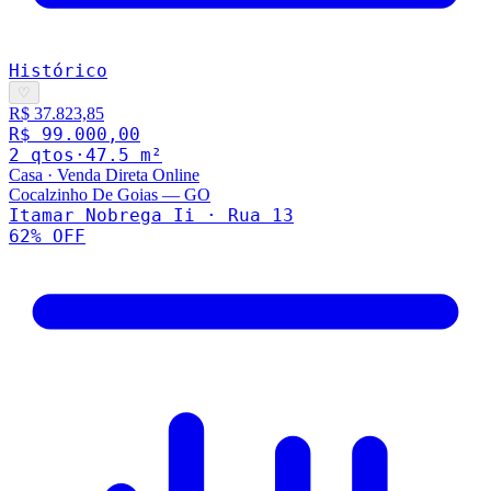
Histórico
♡
R$ 37.823,85
R$ 99.000,00
2
qto
s
·
47.5
m²
Casa
·
Venda Direta Online
Cocalzinho De Goias
—
GO
Itamar Nobrega Ii · Rua 13
62
% OFF