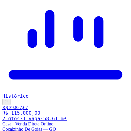
Histórico
♡
R$ 39.827,67
R$ 115.000,00
2
qto
s
·
1
vaga
·
58.61
m²
Casa
·
Venda Direta Online
Cocalzinho De Goias
—
GO