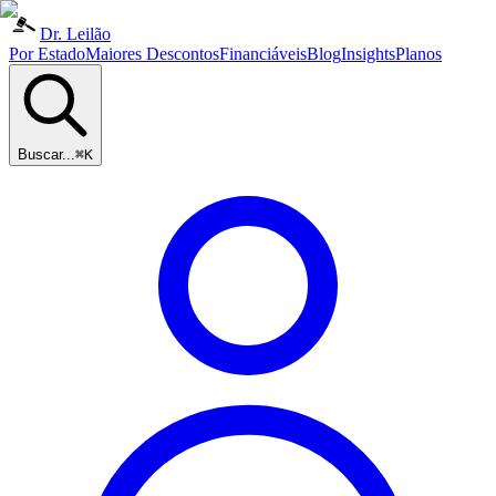
Dr. Leilão
Por Estado
Maiores Descontos
Financiáveis
Blog
Insights
Planos
Buscar...
⌘K