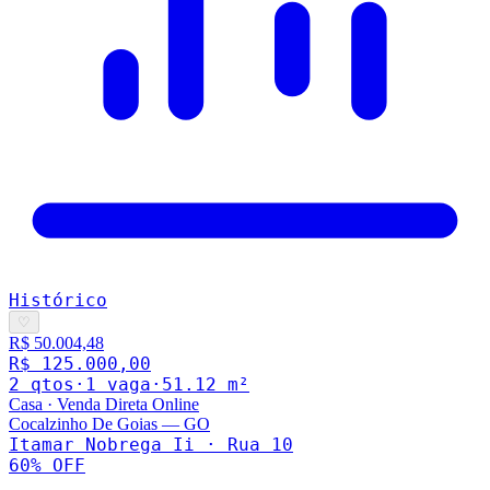
Histórico
♡
R$ 50.004,48
R$ 125.000,00
2
qto
s
·
1
vaga
·
51.12
m²
Casa
·
Venda Direta Online
Cocalzinho De Goias
—
GO
Itamar Nobrega Ii · Rua 10
60
% OFF