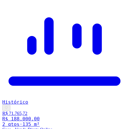
Histórico
♡
R$ 71.765,72
R$ 188.000,00
2
qto
s
·
135
m²