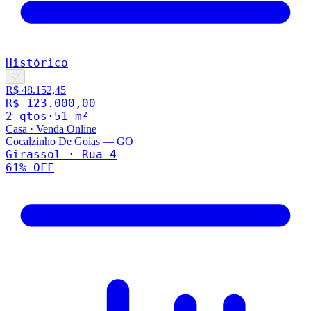
Histórico
♡
R$ 48.152,45
R$ 123.000,00
2
qto
s
·
51
m²
Casa
·
Venda Online
Cocalzinho De Goias
—
GO
Girassol · Rua 4
61
% OFF