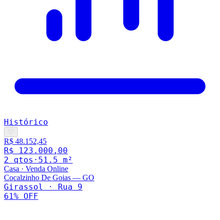
Histórico
♡
R$ 48.152,45
R$ 123.000,00
2
qto
s
·
51.5
m²
Casa
·
Venda Online
Cocalzinho De Goias
—
GO
Girassol · Rua 9
61
% OFF