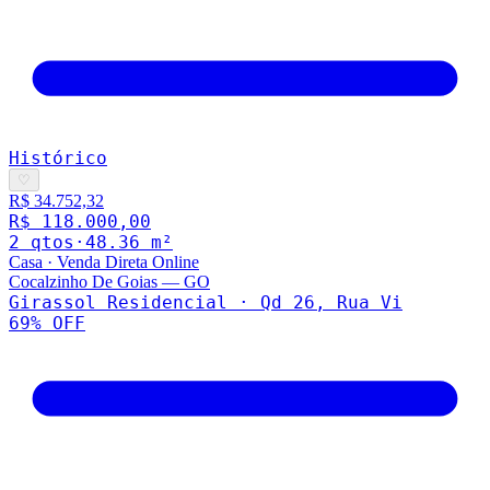
Histórico
♡
R$ 34.752,32
R$ 118.000,00
2
qto
s
·
48.36
m²
Casa
·
Venda Direta Online
Cocalzinho De Goias
—
GO
Girassol Residencial · Qd 26, Rua Vi
69
% OFF