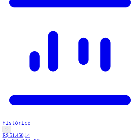
Histórico
♡
R$ 51.450,14