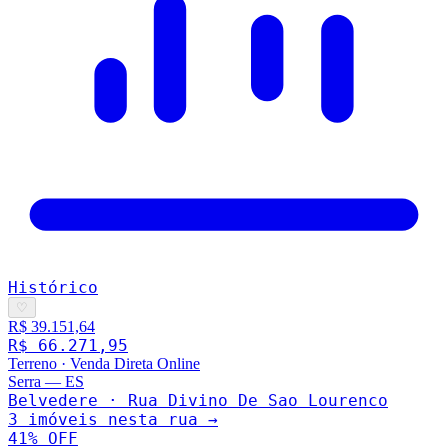
Histórico
♡
R$ 39.151,64
R$ 66.271,95
Terreno
·
Venda Direta Online
Serra
—
ES
Belvedere · Rua Divino De Sao Lourenco
3
imóveis nesta rua →
41
% OFF