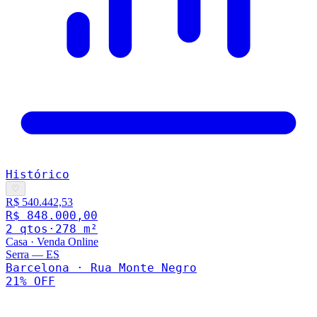
Histórico
♡
R$ 540.442,53
R$ 848.000,00
2
qto
s
·
278
m²
Casa
·
Venda Online
Serra
—
ES
Barcelona · Rua Monte Negro
21
% OFF