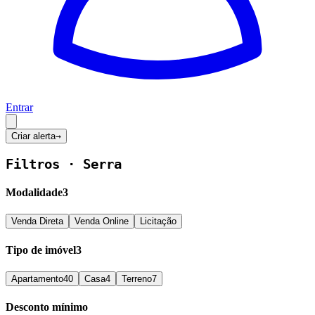
Entrar
Criar alerta
→
Filtros ·
Serra
Modalidade
3
Venda Direta
Venda Online
Licitação
Tipo de imóvel
3
Apartamento
40
Casa
4
Terreno
7
Desconto mínimo