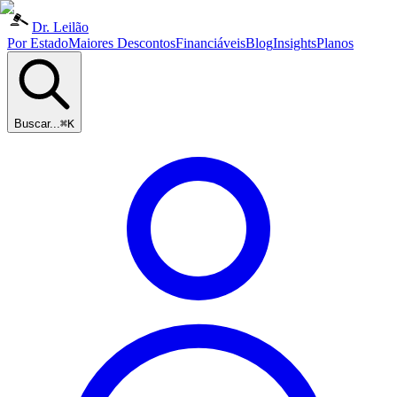
Dr. Leilão
Por Estado
Maiores Descontos
Financiáveis
Blog
Insights
Planos
Buscar...
⌘K