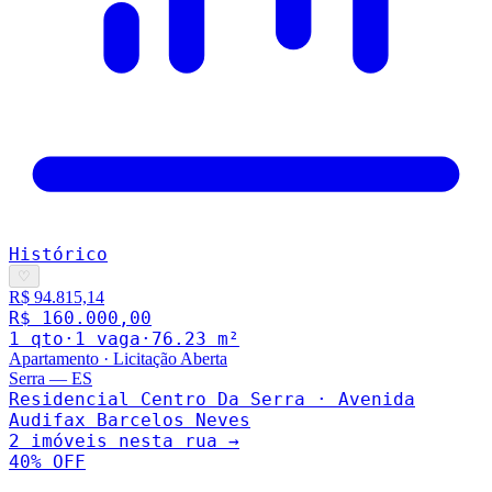
Histórico
♡
R$ 94.815,14
R$ 160.000,00
1
qto
·
1
vaga
·
76.23
m²
Apartamento
·
Licitação Aberta
Serra
—
ES
Residencial Centro Da Serra · Avenida
Audifax Barcelos Neves
2
imóveis nesta rua →
40
% OFF