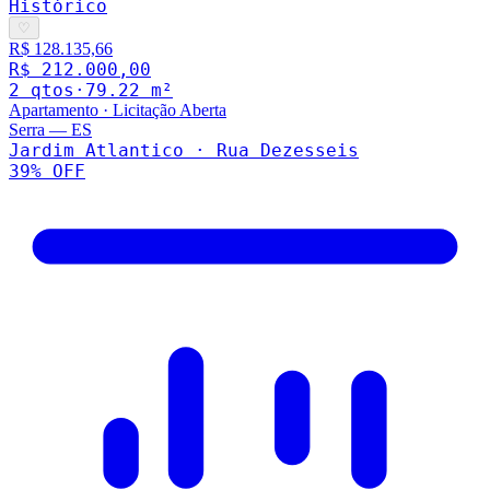
Histórico
♡
R$ 128.135,66
R$ 212.000,00
2
qto
s
·
79.22
m²
Apartamento
·
Licitação Aberta
Serra
—
ES
Jardim Atlantico · Rua Dezesseis
39
% OFF