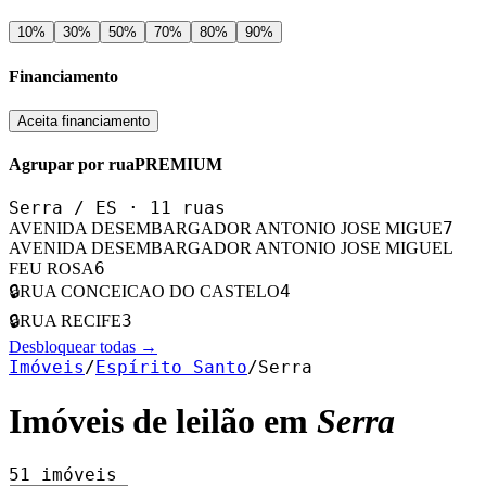
10
%
30
%
50
%
70
%
80
%
90
%
Financiamento
Aceita financiamento
Agrupar por rua
PREMIUM
Serra
/
ES
·
11
ruas
7
AVENIDA DESEMBARGADOR ANTONIO JOSE MIGUE
AVENIDA DESEMBARGADOR ANTONIO JOSE MIGUEL
6
FEU ROSA
4
🔒
RUA CONCEICAO DO CASTELO
3
🔒
RUA RECIFE
Desbloquear todas →
Imóveis
/
Espírito Santo
/
Serra
Imóveis de leilão em
Serra
51
imóveis