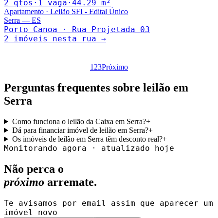
2
qto
s
·
1
vaga
·
44.29
m²
Apartamento
·
Leilão SFI - Edital Único
Serra
—
ES
Porto Canoa · Rua Projetada 03
2
imóveis nesta rua →
1
2
3
Próximo
Perguntas frequentes sobre leilão em
Serra
Como funciona o leilão da Caixa em Serra?
+
Dá para financiar imóvel de leilão em Serra?
+
Os imóveis de leilão em Serra têm desconto real?
+
Monitorando agora · atualizado hoje
Não perca o
próximo
arremate.
Te avisamos por email assim que aparecer um
imóvel novo