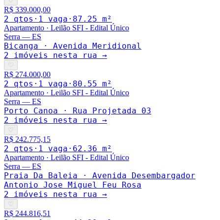
♡
R$ 339.000,00
2
qto
s
·
1
vaga
·
87.25
m²
Apartamento
·
Leilão SFI - Edital Único
Serra
—
ES
Bicanga · Avenida Meridional
2
imóveis nesta rua →
♡
R$ 274.000,00
2
qto
s
·
1
vaga
·
80.55
m²
Apartamento
·
Leilão SFI - Edital Único
Serra
—
ES
Porto Canoa · Rua Projetada 03
2
imóveis nesta rua →
♡
R$ 242.775,15
2
qto
s
·
1
vaga
·
62.36
m²
Apartamento
·
Leilão SFI - Edital Único
Serra
—
ES
Praia Da Baleia · Avenida Desembargador
Antonio Jose Miguel Feu Rosa
2
imóveis nesta rua →
♡
R$ 244.816,51