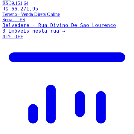
R$ 39.151,64
R$ 66.271,95
Terreno
·
Venda Direta Online
Serra
—
ES
Belvedere · Rua Divino De Sao Lourenco
3
imóveis nesta rua →
41
% OFF