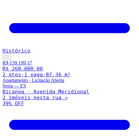
Histórico
♡
R$ 159.199,17
R$ 260.000,00
2
qto
s
·
1
vaga
·
87.36
m²
Apartamento
·
Licitação Aberta
Serra
—
ES
Bicanga · Avenida Meridional
2
imóveis nesta rua →
39
% OFF