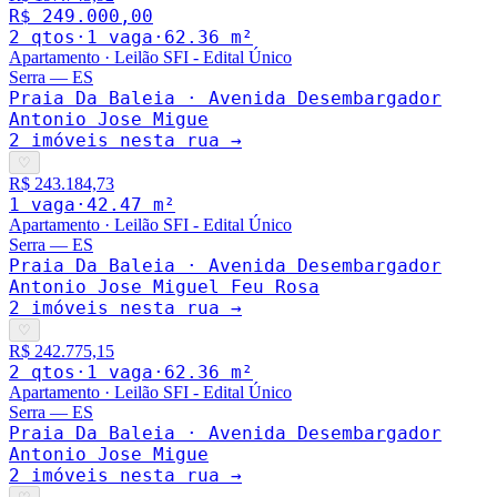
R$ 249.000,00
2
qto
s
·
1
vaga
·
62.36
m²
Apartamento
·
Leilão SFI - Edital Único
Serra
—
ES
Praia Da Baleia · Avenida Desembargador
Antonio Jose Migue
2
imóveis nesta rua →
♡
R$ 243.184,73
1
vaga
·
42.47
m²
Apartamento
·
Leilão SFI - Edital Único
Serra
—
ES
Praia Da Baleia · Avenida Desembargador
Antonio Jose Miguel Feu Rosa
2
imóveis nesta rua →
♡
R$ 242.775,15
2
qto
s
·
1
vaga
·
62.36
m²
Apartamento
·
Leilão SFI - Edital Único
Serra
—
ES
Praia Da Baleia · Avenida Desembargador
Antonio Jose Migue
2
imóveis nesta rua →