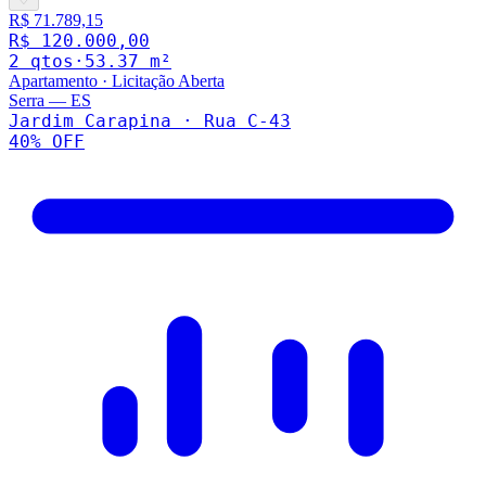
R$ 71.789,15
R$ 120.000,00
2
qto
s
·
53.37
m²
Apartamento
·
Licitação Aberta
Serra
—
ES
Jardim Carapina · Rua C-43
40
% OFF