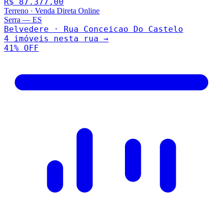
R$ 87.377,00
Terreno
·
Venda Direta Online
Serra
—
ES
Belvedere · Rua Conceicao Do Castelo
4
imóveis nesta rua →
41
% OFF