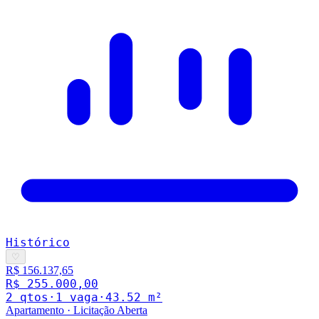
Histórico
♡
R$ 156.137,65
R$ 255.000,00
2
qto
s
·
1
vaga
·
43.52
m²
Apartamento
·
Licitação Aberta