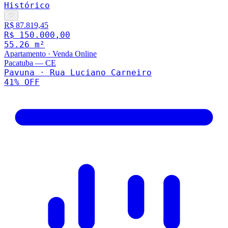
Histórico
♡
R$ 87.819,45
R$ 150.000,00
55.26
m²
Apartamento
·
Venda Online
Pacatuba
—
CE
Pavuna · Rua Luciano Carneiro
41
% OFF