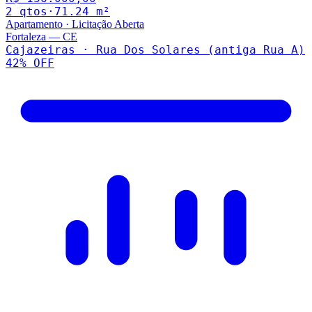
2
qto
s
·
71.24
m²
Apartamento
·
Licitação Aberta
Fortaleza
—
CE
Cajazeiras · Rua Dos Solares (antiga Rua A)
42
% OFF