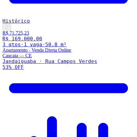
Histórico
♡
R$ 71.725,23
R$ 169.000,00
3
qto
s
·
1
vaga
·
50.8
m²
Apartamento
·
Venda Direta Online
Caucaia
—
CE
Jandaiguaba · Rua Campos Verdes
53
% OFF