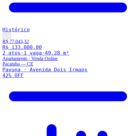
Histórico
♡
R$ 77.043,32
R$ 133.000,00
2
qto
s
·
1
vaga
·
49.28
m²
Apartamento
·
Venda Online
Pacatuba
—
CE
Pavuna · Avenida Dois Irmaos
42
% OFF