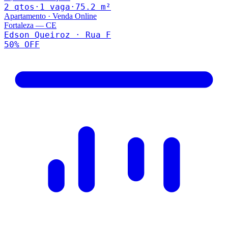
2
qto
s
·
1
vaga
·
75.2
m²
Apartamento
·
Venda Online
Fortaleza
—
CE
Edson Queiroz · Rua F
50
% OFF