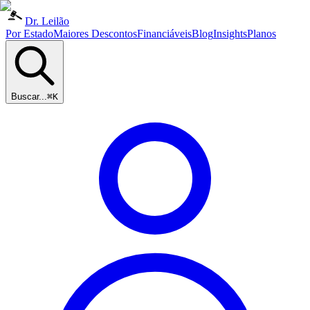
Dr. Leilão
Por Estado
Maiores Descontos
Financiáveis
Blog
Insights
Planos
Buscar...
⌘K