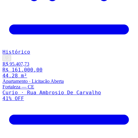
Histórico
♡
R$ 95.407,73
R$ 161.000,00
44.28
m²
Apartamento
·
Licitação Aberta
Fortaleza
—
CE
Curio · Rua Ambrosio De Carvalho
41
% OFF