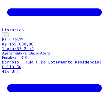
Histórico
♡
R$ 90.746,77
R$ 155.000,00
1
qto
·
67.2
m²
Apartamento
·
Licitação Aberta
Fortaleza
—
CE
Barroso · Rua F Do Loteamento Residencial
Celio Gu
41
% OFF