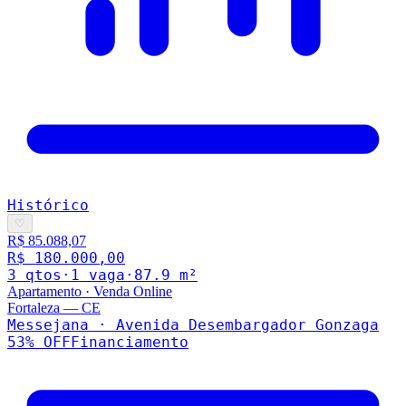
Histórico
♡
R$ 85.088,07
R$ 180.000,00
3
qto
s
·
1
vaga
·
87.9
m²
Apartamento
·
Venda Online
Fortaleza
—
CE
Messejana · Avenida Desembargador Gonzaga
53
% OFF
Financiamento