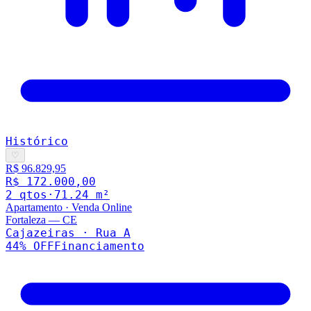
Histórico
♡
R$ 96.829,95
R$ 172.000,00
2
qto
s
·
71.24
m²
Apartamento
·
Venda Online
Fortaleza
—
CE
Cajazeiras · Rua A
44
% OFF
Financiamento