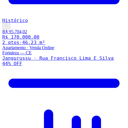
Histórico
♡
R$ 95.704,02
R$ 170.000,00
2
qto
s
·
46.23
m²
Apartamento
·
Venda Online
Fortaleza
—
CE
Jangurussu · Rua Francisco Lima E Silva
44
% OFF