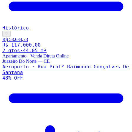
Histórico
♡
R$ 58.684,73
R$ 117.000,00
2
qto
s
·
44.05
m²
Apartamento
·
Venda Direta Online
Juazeiro Do Norte
—
CE
Aeroporto · Rua Profº Raimundo Gonçalves De
Santana
48
% OFF