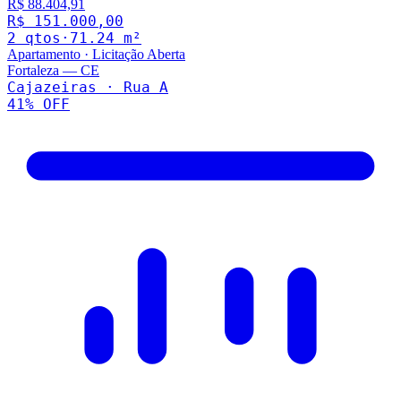
R$ 88.404,91
R$ 151.000,00
2
qto
s
·
71.24
m²
Apartamento
·
Licitação Aberta
Fortaleza
—
CE
Cajazeiras · Rua A
41
% OFF