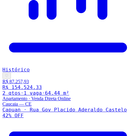
Histórico
♡
R$ 87.257,93
R$ 154.524,33
2
qto
s
·
1
vaga
·
64.44
m²
Apartamento
·
Venda Direta Online
Caucaia
—
CE
Capuan · Rua Gov Placido Aderaldo Castelo
42
% OFF