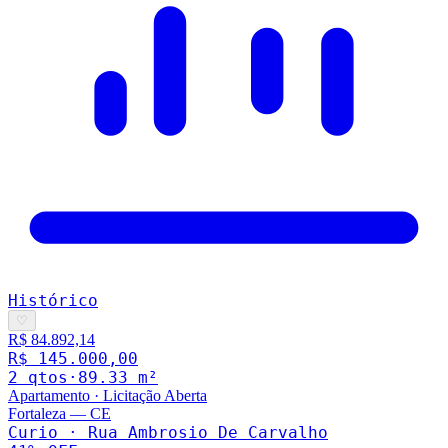
Histórico
♡
R$ 84.892,14
R$ 145.000,00
2
qto
s
·
89.33
m²
Apartamento
·
Licitação Aberta
Fortaleza
—
CE
Curio · Rua Ambrosio De Carvalho