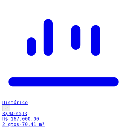
Histórico
♡
R$ 94.015,13
R$ 167.000,00
2
qto
s
·
70.41
m²