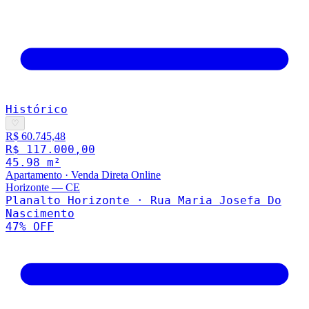
Histórico
♡
R$ 60.745,48
R$ 117.000,00
45.98
m²
Apartamento
·
Venda Direta Online
Horizonte
—
CE
Planalto Horizonte · Rua Maria Josefa Do
Nascimento
47
% OFF