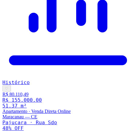
Histórico
♡
R$ 80.110,49
R$ 155.000,00
51.37
m²
Apartamento
·
Venda Direta Online
Maracanau
—
CE
Pajucara · Rua Sdo
48
% OFF