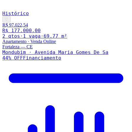
Histórico
♡
R$ 97.022,54
R$ 177.000,00
2
qto
s
·
1
vaga
·
69.77
m²
Apartamento
·
Venda Online
Fortaleza
—
CE
Mondubim · Avenida Maria Gomes De Sa
44
% OFF
Financiamento