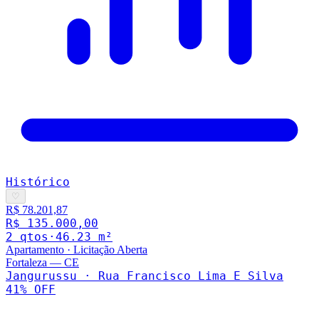
Histórico
♡
R$ 78.201,87
R$ 135.000,00
2
qto
s
·
46.23
m²
Apartamento
·
Licitação Aberta
Fortaleza
—
CE
Jangurussu · Rua Francisco Lima E Silva
41
% OFF