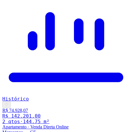
Histórico
♡
R$ 74.928,07
R$ 142.201,00
2
qto
s
·
144.75
m²
Apartamento
·
Venda Direta Online