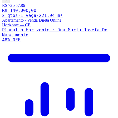
♡
R$ 72.357,86
R$ 140.000,00
2
qto
s
·
1
vaga
·
221.94
m²
Apartamento
·
Venda Direta Online
Horizonte
—
CE
Planalto Horizonte · Rua Maria Josefa Do
Nascimento
48
% OFF