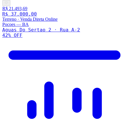
♡
R$ 21.493,69
R$ 37.000,00
Terreno
·
Venda Direta Online
Pocoes
—
BA
Aguas Do Sertao 2 · Rua A-2
42
% OFF