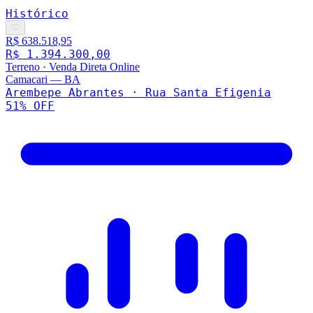
Histórico
♡
R$ 638.518,95
R$ 1.394.300,00
Terreno
·
Venda Direta Online
Camacari
—
BA
Arembepe Abrantes · Rua Santa Efigenia
51
% OFF