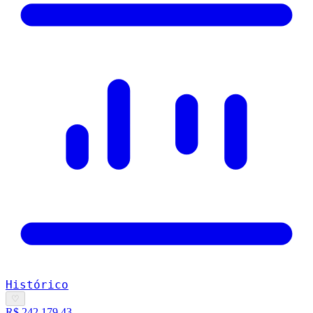
Histórico
♡
R$ 242.179,43