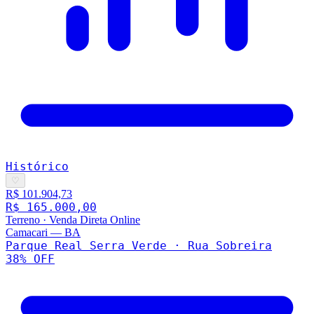
Histórico
♡
R$ 101.904,73
R$ 165.000,00
Terreno
·
Venda Direta Online
Camacari
—
BA
Parque Real Serra Verde · Rua Sobreira
38
% OFF