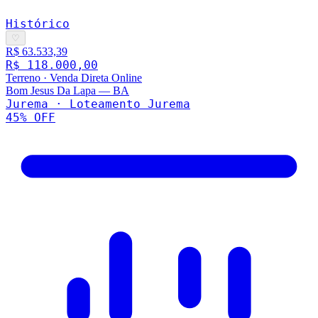
Histórico
♡
R$ 63.533,39
R$ 118.000,00
Terreno
·
Venda Direta Online
Bom Jesus Da Lapa
—
BA
Jurema · Loteamento Jurema
45
% OFF