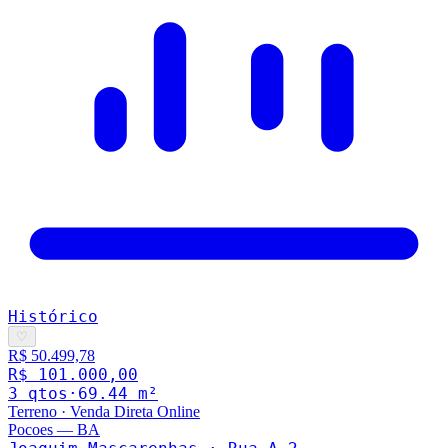
Histórico
♡
R$ 50.499,78
R$ 101.000,00
3
qto
s
·
69.44
m²
Terreno
·
Venda Direta Online
Pocoes
—
BA