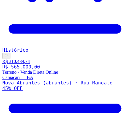
Histórico
♡
R$ 310.489,74
R$ 565.000,00
Terreno
·
Venda Direta Online
Camacari
—
BA
Nova Abrantes (abrantes) · Rua Mangalo
45
% OFF