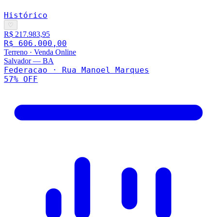
Histórico
♡
R$ 217.983,95
R$ 606.000,00
Terreno
·
Venda Online
Salvador
—
BA
Federacao · Rua Manoel Marques
57
% OFF