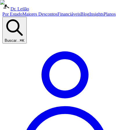
Dr. Leilão
Por Estado
Maiores Descontos
Financiáveis
Blog
Insights
Planos
Buscar...
⌘K