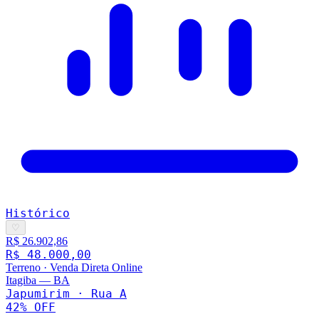
Histórico
♡
R$ 26.902,86
R$ 48.000,00
Terreno
·
Venda Direta Online
Itagiba
—
BA
Japumirim · Rua A
42
% OFF