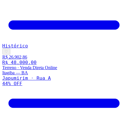
Histórico
♡
R$ 26.902,86
R$ 48.000,00
Terreno
·
Venda Direta Online
Itagiba
—
BA
Japumirim · Rua A
44
% OFF