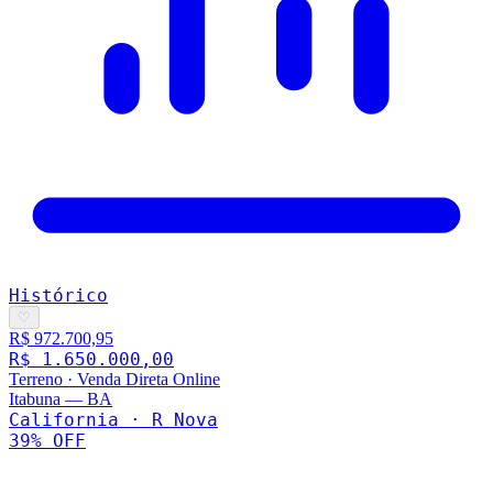
Histórico
♡
R$ 972.700,95
R$ 1.650.000,00
Terreno
·
Venda Direta Online
Itabuna
—
BA
California · R Nova
39
% OFF