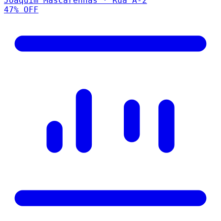
Joaquim Mascarenhas · Rua A-2
47
% OFF