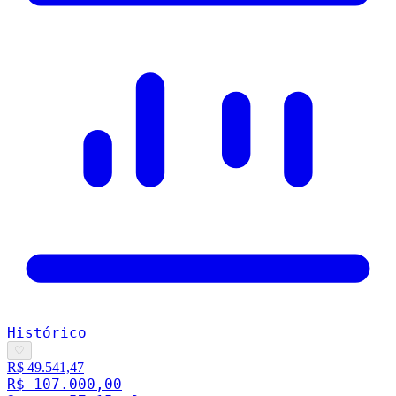
Histórico
♡
R$ 49.541,47
R$ 107.000,00