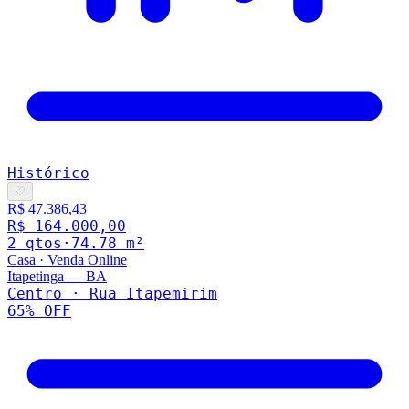
Histórico
♡
R$ 47.386,43
R$ 164.000,00
2
qto
s
·
74.78
m²
Casa
·
Venda Online
Itapetinga
—
BA
Centro · Rua Itapemirim
65
% OFF