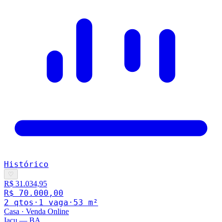
Histórico
♡
R$ 31.034,95
R$ 70.000,00
2
qto
s
·
1
vaga
·
53
m²
Casa
·
Venda Online
Iacu
—
BA