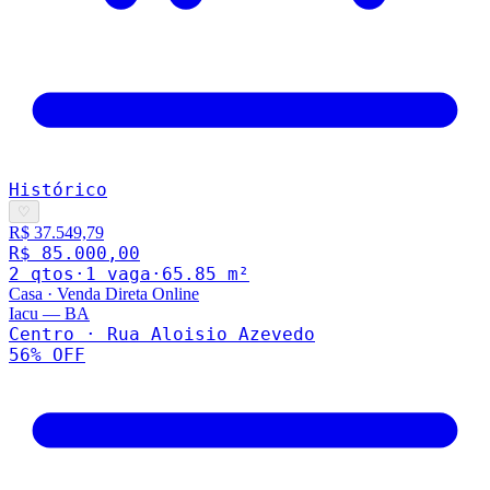
Histórico
♡
R$ 37.549,79
R$ 85.000,00
2
qto
s
·
1
vaga
·
65.85
m²
Casa
·
Venda Direta Online
Iacu
—
BA
Centro · Rua Aloisio Azevedo
56
% OFF