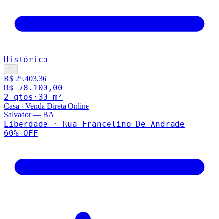
Histórico
♡
R$ 29.403,36
R$ 78.100,00
2
qto
s
·
30
m²
Casa
·
Venda Direta Online
Salvador
—
BA
Liberdade · Rua Francelino De Andrade
60
% OFF