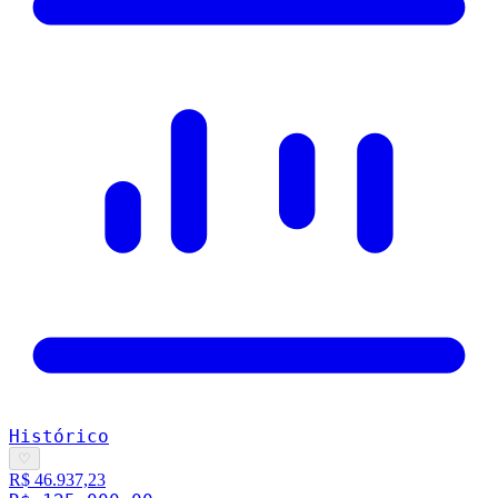
Histórico
♡
R$ 46.937,23