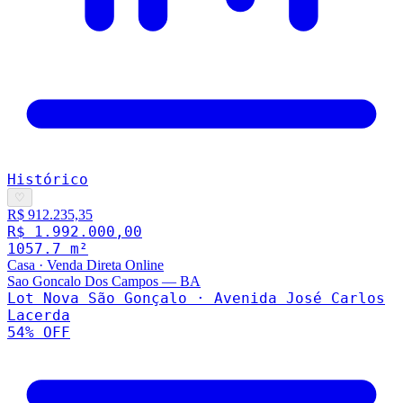
Histórico
♡
R$ 912.235,35
R$ 1.992.000,00
1057.7
m²
Casa
·
Venda Direta Online
Sao Goncalo Dos Campos
—
BA
Lot Nova São Gonçalo · Avenida José Carlos
Lacerda
54
% OFF