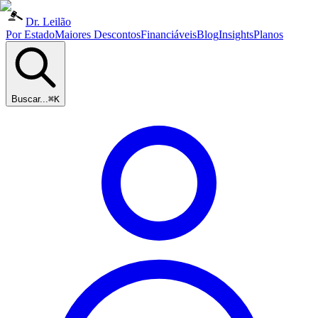
Dr. Leilão
Por Estado
Maiores Descontos
Financiáveis
Blog
Insights
Planos
Buscar...
⌘K