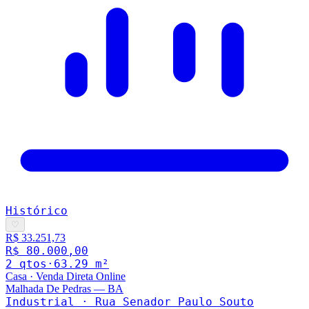
Histórico
♡
R$ 33.251,73
R$ 80.000,00
2
qto
s
·
63.29
m²
Casa
·
Venda Direta Online
Malhada De Pedras
—
BA
Industrial · Rua Senador Paulo Souto