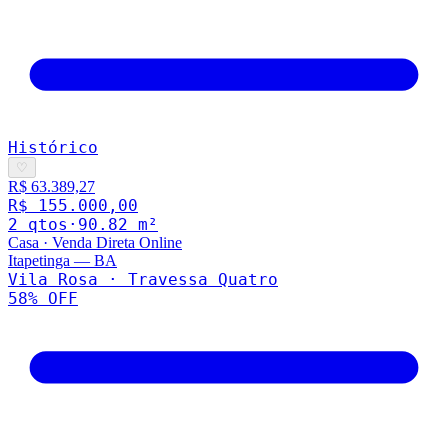
Histórico
♡
R$ 63.389,27
R$ 155.000,00
2
qto
s
·
90.82
m²
Casa
·
Venda Direta Online
Itapetinga
—
BA
Vila Rosa · Travessa Quatro
58
% OFF