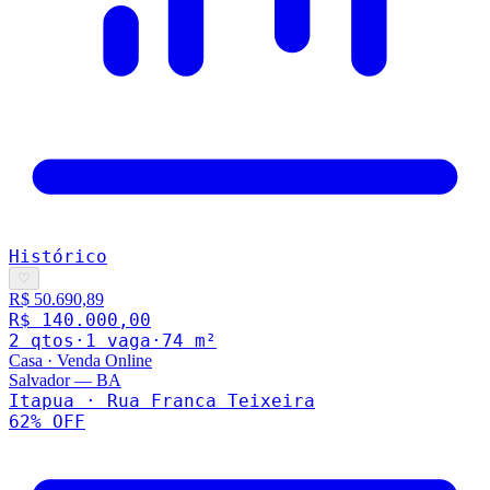
Histórico
♡
R$ 50.690,89
R$ 140.000,00
2
qto
s
·
1
vaga
·
74
m²
Casa
·
Venda Online
Salvador
—
BA
Itapua · Rua Franca Teixeira
62
% OFF