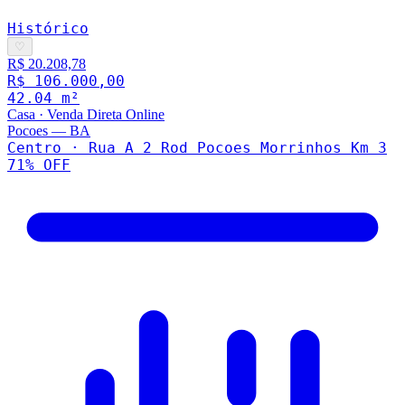
Histórico
♡
R$ 20.208,78
R$ 106.000,00
42.04
m²
Casa
·
Venda Direta Online
Pocoes
—
BA
Centro · Rua A 2 Rod Pocoes Morrinhos Km 3
71
% OFF