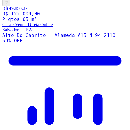
♡
R$ 49.850,37
R$ 122.000,00
2
qto
s
·
65
m²
Casa
·
Venda Direta Online
Salvador
—
BA
Alto Do Cabrito · Alameda A15 N 94 2110
59
% OFF