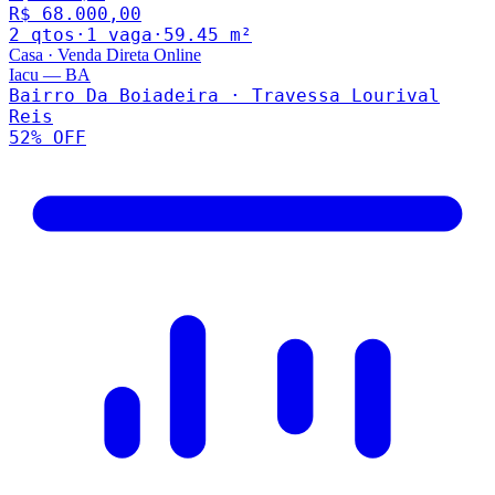
R$ 68.000,00
2
qto
s
·
1
vaga
·
59.45
m²
Casa
·
Venda Direta Online
Iacu
—
BA
Bairro Da Boiadeira · Travessa Lourival
Reis
52
% OFF