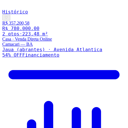
Histórico
♡
R$ 357.200,58
R$ 780.000,00
2
qto
s
·
223.48
m²
Casa
·
Venda Direta Online
Camacari
—
BA
Jaua (abrantes) · Avenida Atlantica
54
% OFF
Financiamento