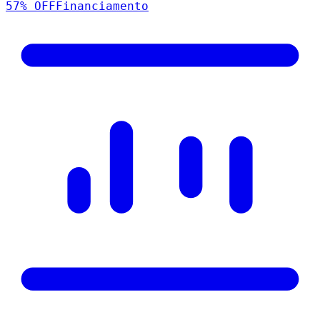
57
% OFF
Financiamento