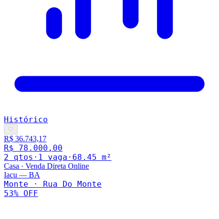
Histórico
♡
R$ 36.743,17
R$ 78.000,00
2
qto
s
·
1
vaga
·
68.45
m²
Casa
·
Venda Direta Online
Iacu
—
BA
Monte · Rua Do Monte
53
% OFF