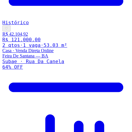
Histórico
♡
R$ 42.104,92
R$ 121.000,00
2
qto
s
·
1
vaga
·
53.03
m²
Casa
·
Venda Direta Online
Feira De Santana
—
BA
Subae · Rua Da Canela
64
% OFF