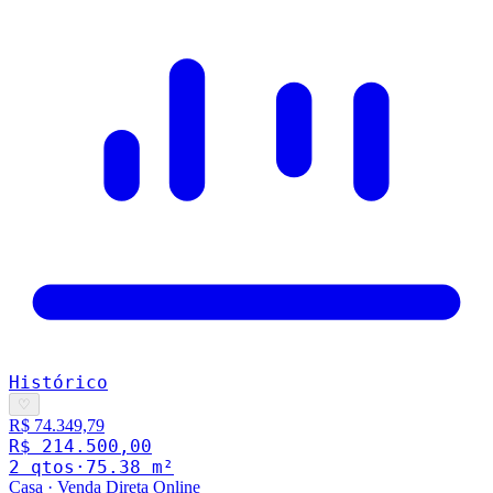
Histórico
♡
R$ 74.349,79
R$ 214.500,00
2
qto
s
·
75.38
m²
Casa
·
Venda Direta Online