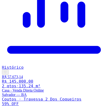
Histórico
♡
R$ 57.673,14
R$ 145.000,00
2
qto
s
·
135.24
m²
Casa
·
Venda Direta Online
Salvador
—
BA
Coutos · Travessa 2 Dos Coqueiros
59
% OFF