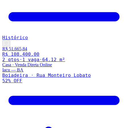
Histórico
♡
R$ 51.665,84
R$ 108.400,00
2
qto
s
·
1
vaga
·
64.12
m²
Casa
·
Venda Direta Online
Iacu
—
BA
Boiadeira · Rua Monteiro Lobato
52
% OFF