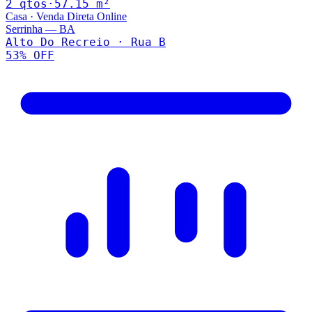
2
qto
s
·
57.15
m²
Casa
·
Venda Direta Online
Serrinha
—
BA
Alto Do Recreio · Rua B
53
% OFF