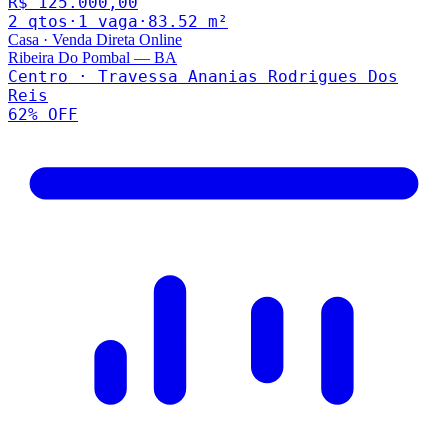
R$ 125.000,00
2
qto
s
·
1
vaga
·
83.52
m²
Casa
·
Venda Direta Online
Ribeira Do Pombal
—
BA
Centro · Travessa Ananias Rodrigues Dos
Reis
62
% OFF