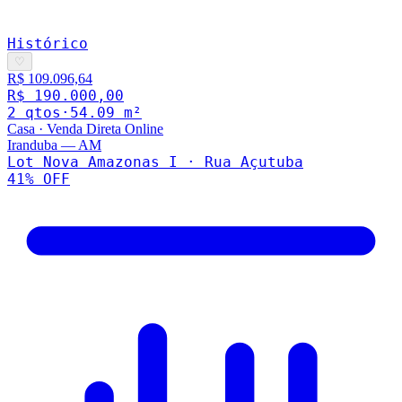
Histórico
♡
R$ 109.096,64
R$ 190.000,00
2
qto
s
·
54.09
m²
Casa
·
Venda Direta Online
Iranduba
—
AM
Lot Nova Amazonas I · Rua Açutuba
41
% OFF