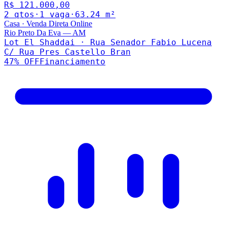
R$ 121.000,00
2
qto
s
·
1
vaga
·
63.24
m²
Casa
·
Venda Direta Online
Rio Preto Da Eva
—
AM
Lot El Shaddai · Rua Senador Fabio Lucena
C/ Rua Pres Castello Bran
47
% OFF
Financiamento