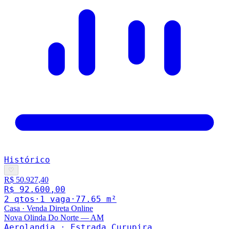
Histórico
♡
R$ 50.927,40
R$ 92.600,00
2
qto
s
·
1
vaga
·
77.65
m²
Casa
·
Venda Direta Online
Nova Olinda Do Norte
—
AM
Aerolandia · Estrada Curupira