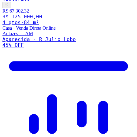
♡
R$ 67.302,32
R$ 125.000,00
4
qto
s
·
84
m²
Casa
·
Venda Direta Online
Autazes
—
AM
Aparecida · R Julio Lobo
45
% OFF