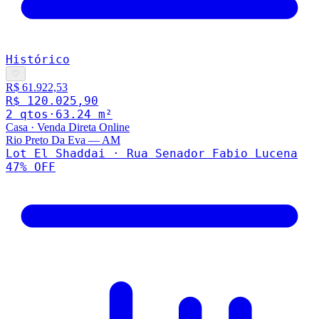
Histórico
♡
R$ 61.922,53
R$ 120.025,90
2
qto
s
·
63.24
m²
Casa
·
Venda Direta Online
Rio Preto Da Eva
—
AM
Lot El Shaddai · Rua Senador Fabio Lucena
47
% OFF