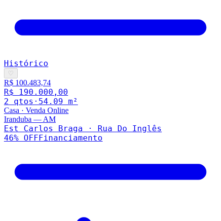
Histórico
♡
R$ 100.483,74
R$ 190.000,00
2
qto
s
·
54.09
m²
Casa
·
Venda Online
Iranduba
—
AM
Est Carlos Braga · Rua Do Inglês
46
% OFF
Financiamento