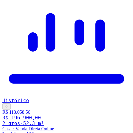
Histórico
♡
R$ 113.058,56
R$ 196.900,00
2
qto
s
·
52.3
m²
Casa
·
Venda Direta Online