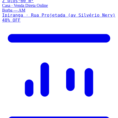
2
qto
s
·
60
m²
Casa
·
Venda Direta Online
Borba
—
AM
Ipiranga · Rua Projetada (av Silvério Nery)
48
% OFF