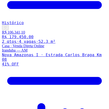
Histórico
♡
R$ 106.341,10
R$ 179.450,00
2
qto
s
·
4
vaga
s
·
52.3
m²
Casa
·
Venda Direta Online
Iranduba
—
AM
Nova Amazonas I · Estrada Carlos Braga Km
08
41
% OFF