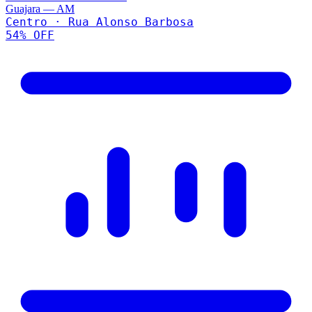
Guajara
—
AM
Centro · Rua Alonso Barbosa
54
% OFF