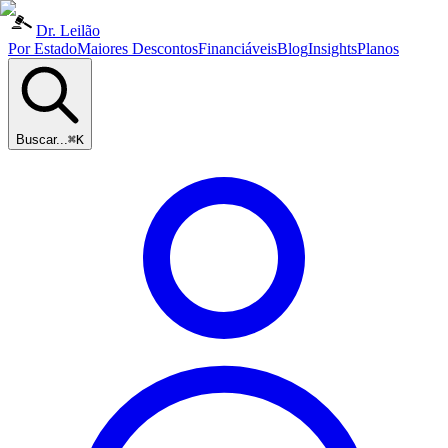
Dr. Leilão
Por Estado
Maiores Descontos
Financiáveis
Blog
Insights
Planos
Buscar...
⌘K