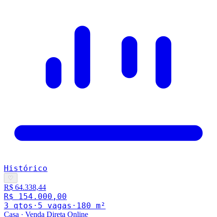
Histórico
♡
R$ 64.338,44
R$ 154.000,00
3
qto
s
·
5
vaga
s
·
180
m²
Casa
·
Venda Direta Online