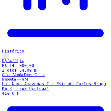
Histórico
♡
R$ 84.892,14
R$ 145.000,00
2
qto
s
·
54.09
m²
Casa
·
Venda Direta Online
Iranduba
—
AM
Lot Nova Amazonas I · Estrada Carlos Braga
Km 8, (rua Uçutuba)
41
% OFF