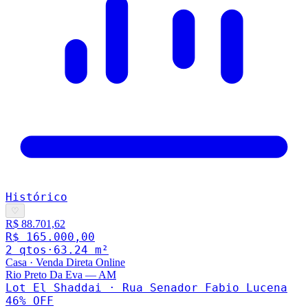
Histórico
♡
R$ 88.701,62
R$ 165.000,00
2
qto
s
·
63.24
m²
Casa
·
Venda Direta Online
Rio Preto Da Eva
—
AM
Lot El Shaddai · Rua Senador Fabio Lucena
46
% OFF