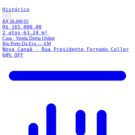
Histórico
♡
R$ 58.498,05
R$ 165.000,00
2
qto
s
·
63.24
m²
Casa
·
Venda Direta Online
Rio Preto Da Eva
—
AM
Nova Canaã · Rua Presidente Fernado Collor
60
% OFF