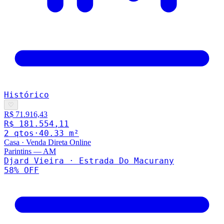
Histórico
♡
R$ 71.916,43
R$ 181.554,11
2
qto
s
·
40.33
m²
Casa
·
Venda Direta Online
Parintins
—
AM
Djard Vieira · Estrada Do Macurany
58
% OFF