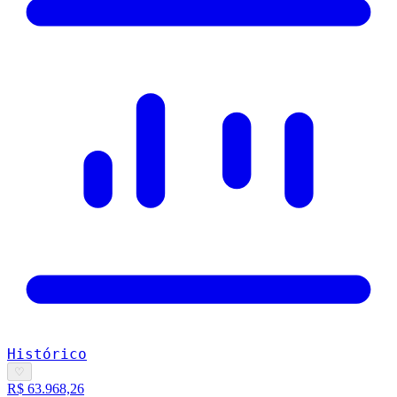
Histórico
♡
R$ 63.968,26