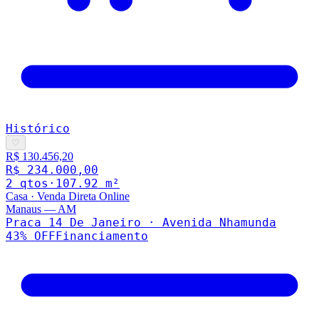
Histórico
♡
R$ 130.456,20
R$ 234.000,00
2
qto
s
·
107.92
m²
Casa
·
Venda Direta Online
Manaus
—
AM
Praca 14 De Janeiro · Avenida Nhamunda
43
% OFF
Financiamento