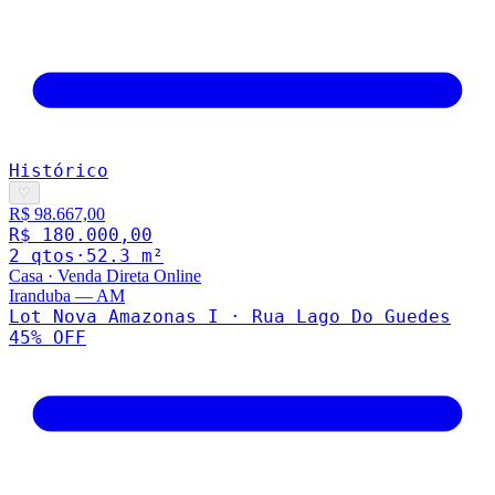
Histórico
♡
R$ 98.667,00
R$ 180.000,00
2
qto
s
·
52.3
m²
Casa
·
Venda Direta Online
Iranduba
—
AM
Lot Nova Amazonas I · Rua Lago Do Guedes
45
% OFF