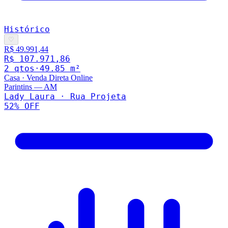
Histórico
♡
R$ 49.991,44
R$ 107.971,86
2
qto
s
·
49.85
m²
Casa
·
Venda Direta Online
Parintins
—
AM
Lady Laura · Rua Projeta
52
% OFF