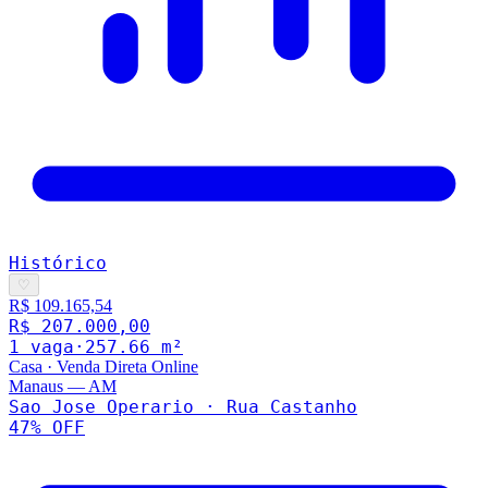
Histórico
♡
R$ 109.165,54
R$ 207.000,00
1
vaga
·
257.66
m²
Casa
·
Venda Direta Online
Manaus
—
AM
Sao Jose Operario · Rua Castanho
47
% OFF