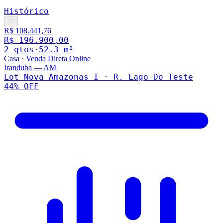
Histórico
♡
R$ 108.441,76
R$ 196.900,00
2
qto
s
·
52.3
m²
Casa
·
Venda Direta Online
Iranduba
—
AM
Lot Nova Amazonas I · R. Lago Do Teste
44
% OFF