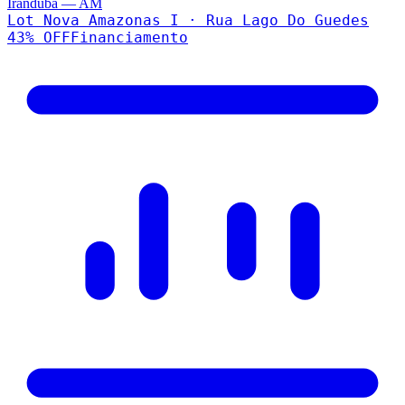
Iranduba
—
AM
Lot Nova Amazonas I · Rua Lago Do Guedes
43
% OFF
Financiamento