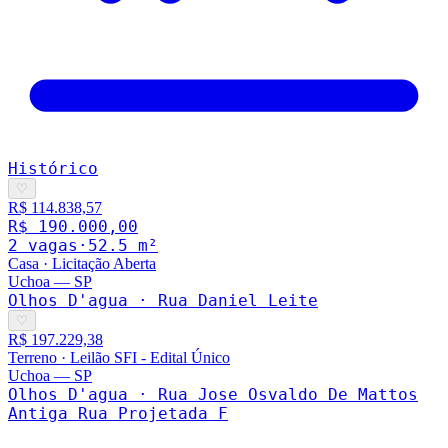
Histórico
♡
R$ 114.838,57
R$ 190.000,00
2
vaga
s
·
52.5
m²
Casa
·
Licitação Aberta
Uchoa
—
SP
Olhos D'agua · Rua Daniel Leite
♡
R$ 197.229,38
Terreno
·
Leilão SFI - Edital Único
Uchoa
—
SP
Olhos D'agua · Rua Jose Osvaldo De Mattos
Antiga Rua Projetada F