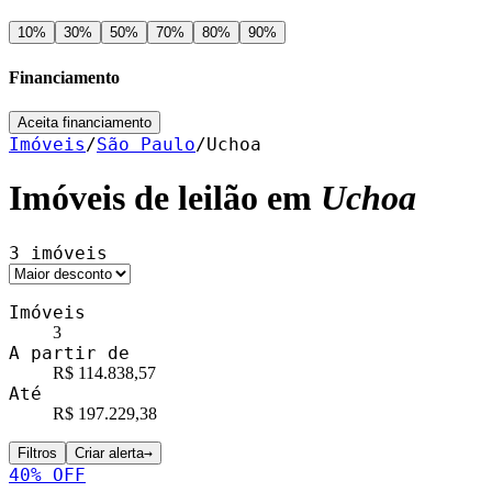
10
%
30
%
50
%
70
%
80
%
90
%
Financiamento
Aceita financiamento
Imóveis
/
São Paulo
/
Uchoa
Imóveis de leilão em
Uchoa
3
imóveis
Imóveis
3
A partir de
R$ 114.838,57
Até
R$ 197.229,38
Filtros
Criar alerta
→
40
% OFF