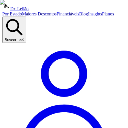
Dr. Leilão
Por Estado
Maiores Descontos
Financiáveis
Blog
Insights
Planos
Buscar...
⌘K