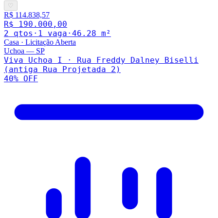
♡
R$ 114.838,57
R$ 190.000,00
2
qto
s
·
1
vaga
·
46.28
m²
Casa
·
Licitação Aberta
Uchoa
—
SP
Viva Uchoa I · Rua Freddy Dalney Biselli
(antiga Rua Projetada 2)
40
% OFF