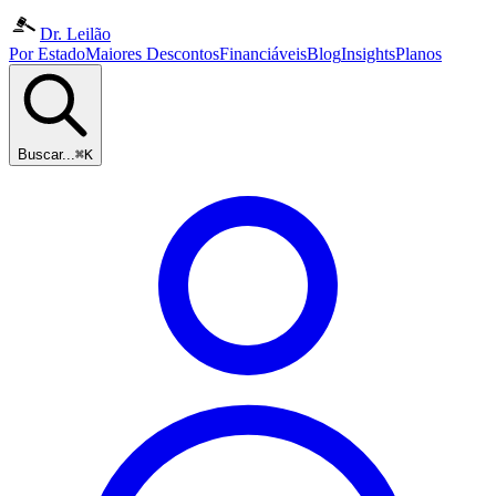
Dr. Leilão
Por Estado
Maiores Descontos
Financiáveis
Blog
Insights
Planos
Buscar...
⌘K