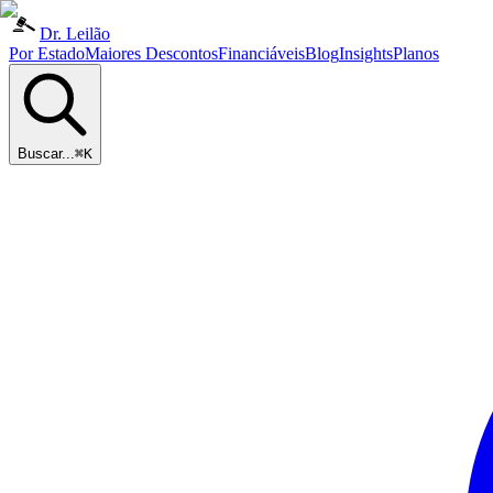
Dr. Leilão
Por Estado
Maiores Descontos
Financiáveis
Blog
Insights
Planos
Buscar...
⌘K