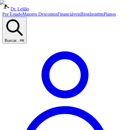
Dr. Leilão
Por Estado
Maiores Descontos
Financiáveis
Blog
Insights
Planos
Buscar...
⌘K