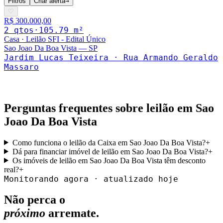
Filtros
Criar alerta
→
♡
R$ 300.000,00
2
qto
s
·
105.79
m²
Casa
·
Leilão SFI - Edital Único
Sao Joao Da Boa Vista
—
SP
Jardim Lucas Teixeira · Rua Armando Geraldo
Massaro
Perguntas frequentes sobre leilão em
Sao
Joao Da Boa Vista
Como funciona o leilão da Caixa em Sao Joao Da Boa Vista?
+
Dá para financiar imóvel de leilão em Sao Joao Da Boa Vista?
+
Os imóveis de leilão em Sao Joao Da Boa Vista têm desconto
real?
+
Monitorando agora · atualizado hoje
Não perca o
próximo
arremate.