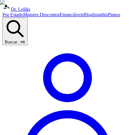
Dr. Leilão
Por Estado
Maiores Descontos
Financiáveis
Blog
Insights
Planos
Buscar...
⌘K