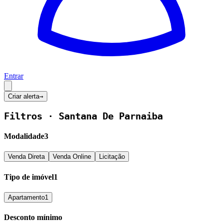
Entrar
Criar alerta
→
Filtros ·
Santana De Parnaiba
Modalidade
3
Venda Direta
Venda Online
Licitação
Tipo de imóvel
1
Apartamento
1
Desconto mínimo