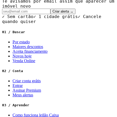
Te avisamos por email assim que aparecer um
imóvel novo
Criar alerta →
✓ Sem cartão
✓ 1 cidade grátis
✓ Cancele
quando quiser
01 / Buscar
Por estado
Maiores descontos
Aceita financiamento
Novos hoje
Venda Online
02 / Conta
Criar conta grátis
Entrar
Assinar Premium
Meus alertas
03 / Aprender
Como funciona leilão Caixa