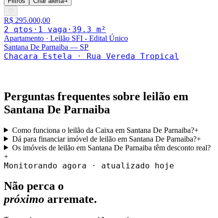
Filtros
Criar alerta
→
♡
R$ 295.000,00
2
qto
s
·
1
vaga
·
39.3
m²
Apartamento
·
Leilão SFI - Edital Único
Santana De Parnaiba
—
SP
Chacara Estela · Rua Vereda Tropical
Perguntas frequentes sobre leilão em
Santana De Parnaiba
Como funciona o leilão da Caixa em Santana De Parnaiba?
+
Dá para financiar imóvel de leilão em Santana De Parnaiba?
+
Os imóveis de leilão em Santana De Parnaiba têm desconto real?
+
Monitorando agora · atualizado hoje
Não perca o
próximo
arremate.