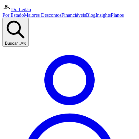
Dr. Leilão
Por Estado
Maiores Descontos
Financiáveis
Blog
Insights
Planos
Buscar...
⌘K