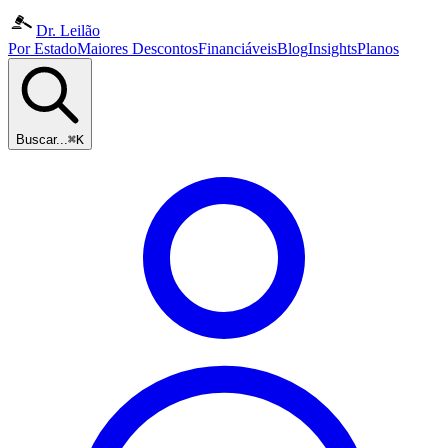
Dr. Leilão
Por Estado
Maiores Descontos
Financiáveis
Blog
Insights
Planos
Buscar...
⌘K