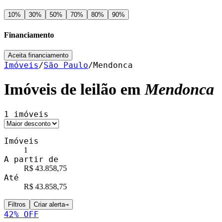
10
%
30
%
50
%
70
%
80
%
90
%
Financiamento
Aceita financiamento
Imóveis
/
São Paulo
/
Mendonca
Imóveis de leilão em
Mendonca
1
imóveis
Imóveis
1
A partir de
R$ 43.858,75
Até
R$ 43.858,75
Filtros
Criar alerta
→
42
% OFF