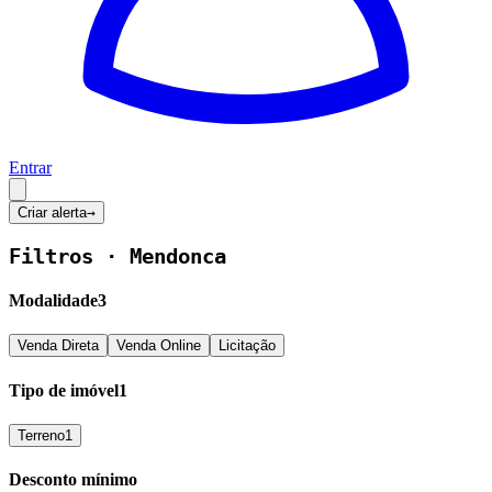
Entrar
Criar alerta
→
Filtros ·
Mendonca
Modalidade
3
Venda Direta
Venda Online
Licitação
Tipo de imóvel
1
Terreno
1
Desconto mínimo