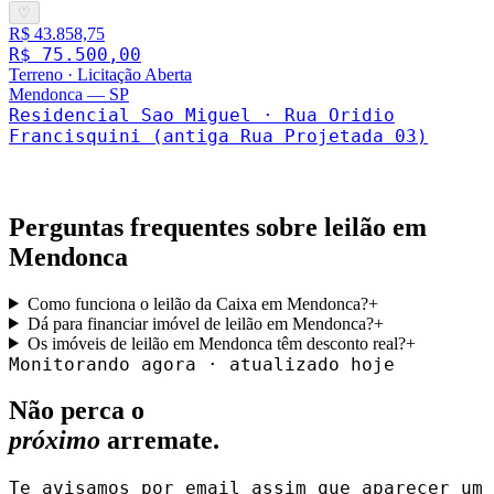
♡
R$ 43.858,75
R$ 75.500,00
Terreno
·
Licitação Aberta
Mendonca
—
SP
Residencial Sao Miguel · Rua Oridio
Francisquini (antiga Rua Projetada 03)
Perguntas frequentes sobre leilão em
Mendonca
Como funciona o leilão da Caixa em Mendonca?
+
Dá para financiar imóvel de leilão em Mendonca?
+
Os imóveis de leilão em Mendonca têm desconto real?
+
Monitorando agora · atualizado hoje
Não perca o
próximo
arremate.
Te avisamos por email assim que aparecer um