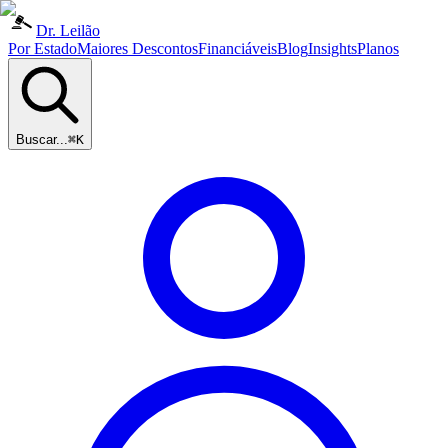
Dr. Leilão
Por Estado
Maiores Descontos
Financiáveis
Blog
Insights
Planos
Buscar...
⌘K