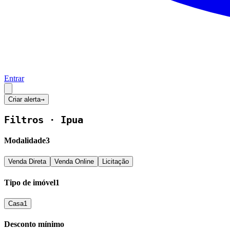
Entrar
Criar alerta
→
Filtros ·
Ipua
Modalidade
3
Venda Direta
Venda Online
Licitação
Tipo de imóvel
1
Casa
1
Desconto mínimo