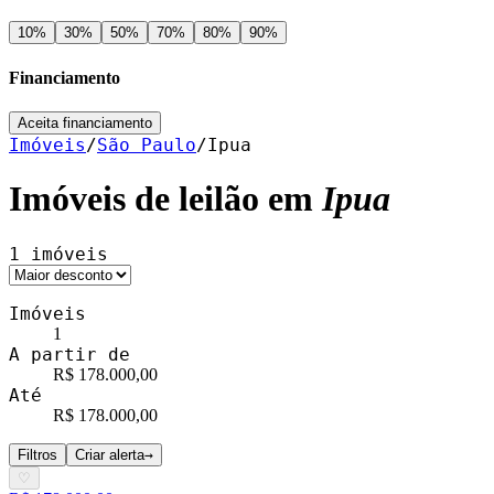
10
%
30
%
50
%
70
%
80
%
90
%
Financiamento
Aceita financiamento
Imóveis
/
São Paulo
/
Ipua
Imóveis de leilão em
Ipua
1
imóveis
Imóveis
1
A partir de
R$ 178.000,00
Até
R$ 178.000,00
Filtros
Criar alerta
→
♡