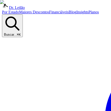
Dr. Leilão
Por Estado
Maiores Descontos
Financiáveis
Blog
Insights
Planos
Buscar...
⌘K