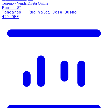
Terreno
·
Venda Direta Online
Bauru
—
SP
Tangaras · Rua Valdi Jose Bueno
42
% OFF