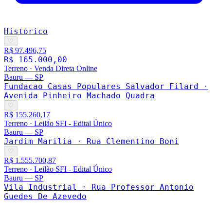
Histórico
♡
R$ 97.496,75
R$ 165.000,00
Terreno
·
Venda Direta Online
Bauru
—
SP
Fundacao Casas Populares Salvador Filard ·
Avenida Pinheiro Machado Quadra
♡
R$ 155.260,17
Terreno
·
Leilão SFI - Edital Único
Bauru
—
SP
Jardim Marilia · Rua Clementino Boni
♡
R$ 1.555.700,87
Terreno
·
Leilão SFI - Edital Único
Bauru
—
SP
Vila Industrial · Rua Professor Antonio
Guedes De Azevedo