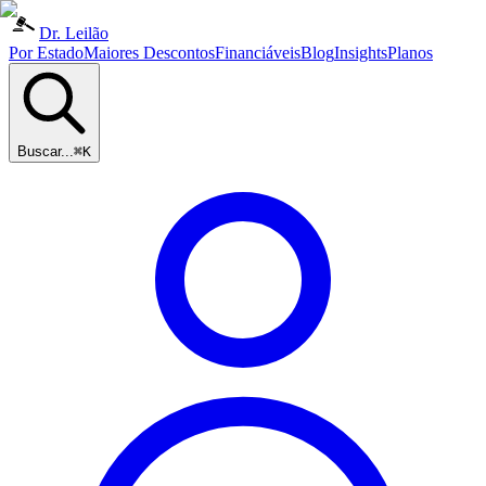
Dr. Leilão
Por Estado
Maiores Descontos
Financiáveis
Blog
Insights
Planos
Buscar...
⌘K