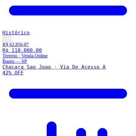
Histórico
♡
R$ 62.856,87
R$ 110.000,00
Terreno
·
Venda Online
Bauru
—
SP
Chacara Sao Joao · Via De Acesso A
42
% OFF