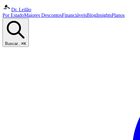
Dr. Leilão
Por Estado
Maiores Descontos
Financiáveis
Blog
Insights
Planos
Buscar...
⌘K