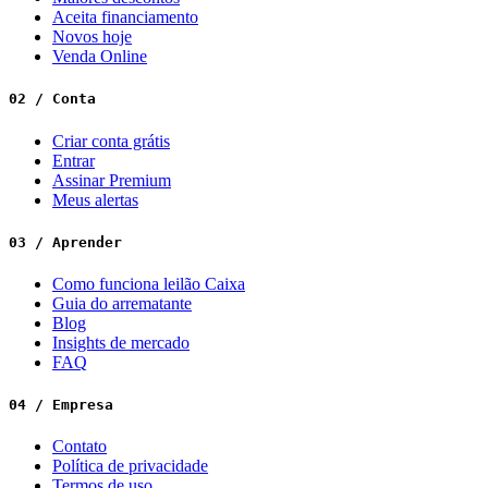
Aceita financiamento
Novos hoje
Venda Online
02 / Conta
Criar conta grátis
Entrar
Assinar Premium
Meus alertas
03 / Aprender
Como funciona leilão Caixa
Guia do arrematante
Blog
Insights de mercado
FAQ
04 / Empresa
Contato
Política de privacidade
Termos de uso