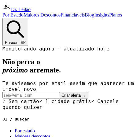
Dr. Leilão
Por Estado
Maiores Descontos
Financiáveis
Blog
Insights
Planos
Buscar...
⌘K
Monitorando agora · atualizado hoje
Não perca o
próximo
arremate.
Te avisamos por email assim que aparecer um
imóvel novo
Criar alerta →
✓ Sem cartão
✓ 1 cidade grátis
✓ Cancele
quando quiser
01 / Buscar
Por estado
Maiores descontos