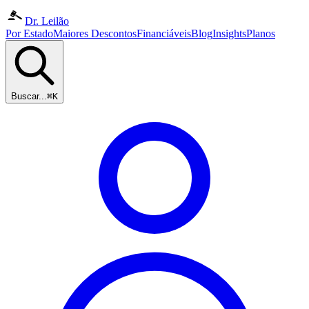
Dr. Leilão
Por Estado
Maiores Descontos
Financiáveis
Blog
Insights
Planos
Buscar...
⌘K