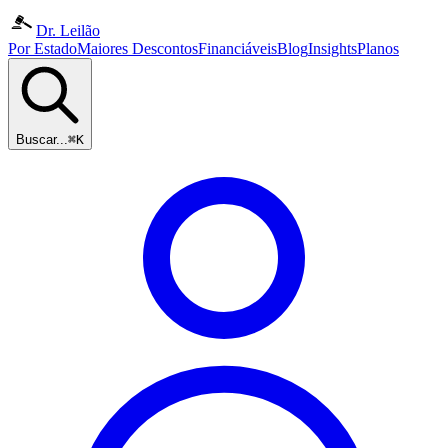
Dr. Leilão
Por Estado
Maiores Descontos
Financiáveis
Blog
Insights
Planos
Buscar...
⌘K