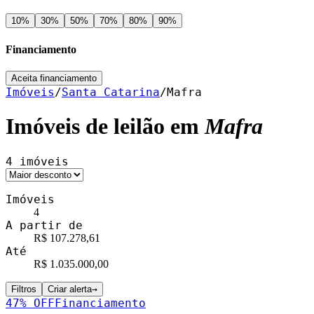
10
%
30
%
50
%
70
%
80
%
90
%
Financiamento
Aceita financiamento
Imóveis
/
Santa Catarina
/
Mafra
Imóveis de leilão em
Mafra
4
imóveis
Imóveis
4
A partir de
R$ 107.278,61
Até
R$ 1.035.000,00
Filtros
Criar alerta
→
47
% OFF
Financiamento