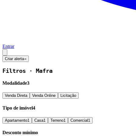
Entrar
Criar alerta
→
Filtros ·
Mafra
Modalidade
3
Venda Direta
Venda Online
Licitação
Tipo de imóvel
4
Apartamento
1
Casa
1
Terreno
1
Comercial
1
Desconto mínimo