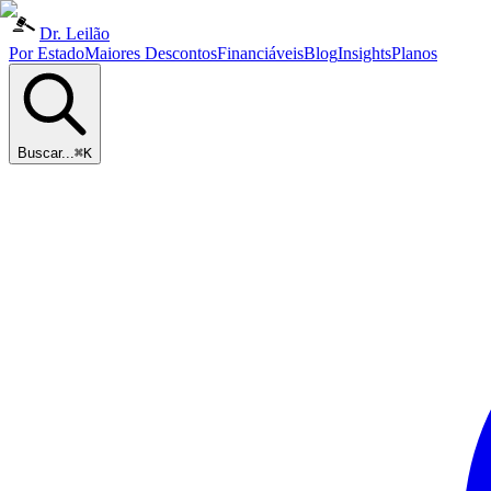
Dr. Leilão
Por Estado
Maiores Descontos
Financiáveis
Blog
Insights
Planos
Buscar...
⌘K