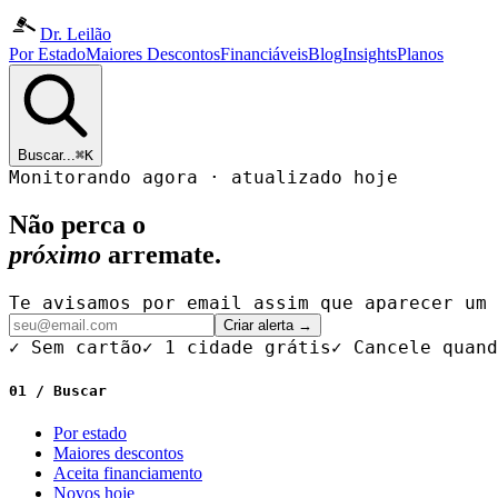
Dr. Leilão
Por Estado
Maiores Descontos
Financiáveis
Blog
Insights
Planos
Buscar...
⌘K
Monitorando agora · atualizado hoje
Não perca o
próximo
arremate.
Te avisamos por email assim que aparecer um 
Criar alerta →
✓ Sem cartão
✓ 1 cidade grátis
✓ Cancele quand
01 / Buscar
Por estado
Maiores descontos
Aceita financiamento
Novos hoje