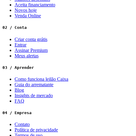
Aceita financiamento
Novos hoje
Venda Online
02 / Conta
Criar conta grátis
Entrar
Assinar Premium
Meus alertas
03 / Aprender
Como funciona leilão Caixa
Guia do arrematante
Blog
Insights de mercado
FAQ
04 / Empresa
Contato
Política de privacidade
Termos de uso