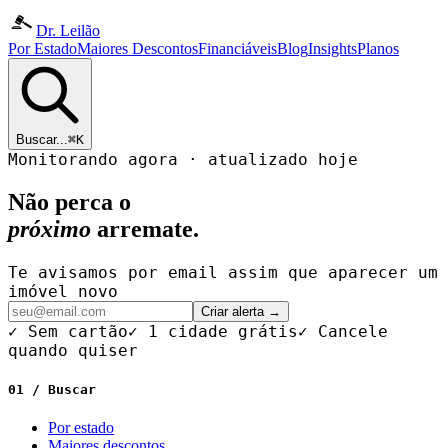
Dr. Leilão
Por Estado
Maiores Descontos
Financiáveis
Blog
Insights
Planos
Buscar...
⌘K
Monitorando agora · atualizado hoje
Não perca o
próximo
arremate.
Te avisamos por email assim que aparecer um
imóvel novo
Criar alerta →
✓ Sem cartão
✓ 1 cidade grátis
✓ Cancele
quando quiser
01 / Buscar
Por estado
Maiores descontos