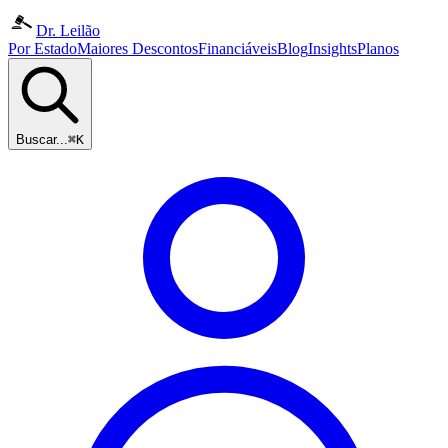
Dr. Leilão
Por Estado
Maiores Descontos
Financiáveis
Blog
Insights
Planos
Buscar...
⌘K