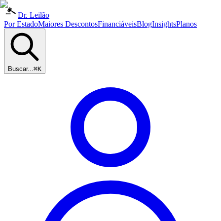
Dr. Leilão
Por Estado
Maiores Descontos
Financiáveis
Blog
Insights
Planos
Buscar...
⌘K