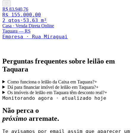
♡
R$ 83.940,76
R$ 155.000,00
2
qto
s
·
53.63
m²
Casa
·
Venda Direta Online
Taquara
—
RS
Empresa · Rua Miraguai
Perguntas frequentes sobre leilão em
Taquara
Como funciona o leilão da Caixa em Taquara?
+
Dá para financiar imóvel de leilão em Taquara?
+
Os imóveis de leilão em Taquara têm desconto real?
+
Monitorando agora · atualizado hoje
Não perca o
próximo
arremate.
Te avisamos por email assim que aparecer um